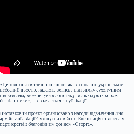
«Це колекція світлин про воїнів, які захищають український
небесний простір, надають вогневу підтримку сухопутним
підрозділам, забезпечують логістику та ліквідують ворожі
безпілотники», – зазначається в публікації.
Виставковий проєкт організовано з нагоди відзначення Дня
армійської авіації Сухопутних військ. Експозиція створена у
партнерстві з благодійним фондом «Огорта».