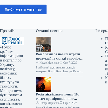
Опублікувати коментар
Про сайт
Останні новини
Інформ
П
С
«Голос
К
країни» —
С
Bosch зазнала повної втрати
інформаційни
П
продукції на складі внаслідок
й портал про
а
російського нападу
Назар Марченко
Сер 7, 2026
Україну:
к
Російський удар знищив склад із
політику,
н
товарами Bosch Внаслідок російської
економіку,
ті
атаки зруйновано склад логістичного
бізнес,
К
партнера Bosch, де зберігалася
культуру та
и
продукція. Як повідомляє Delo.ua,
технології.
Ми прагнемо
Росія ліквідувала понад 100
бути голосом
тисяч примірників книг
суспільства,
BookChef: деталі події
Назар Марченко
Сер 7, 2026
висвітлюючи
події, які
BookChef втратило понад 100 тисяч