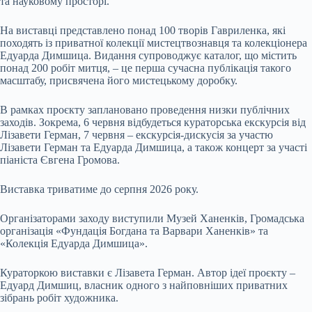
та науковому просторі.
На виставці представлено понад 100 творів Гавриленка, які
походять із приватної колекції мистецтвознавця та колекціонера
Едуарда Димшица. Видання супроводжує каталог, що містить
понад 200 робіт митця, – це перша сучасна публікація такого
масштабу, присвячена його мистецькому доробку.
В рамках проєкту заплановано проведення низки публічних
заходів. Зокрема, 6 червня відбудеться кураторська екскурсія від
Лізавети Герман, 7 червня – екскурсія-дискусія за участю
Лізавети Герман та Едуарда Димшица, а також концерт за участі
піаніста Євгена Громова.
Виставка триватиме до серпня 2026 року.
Організаторами заходу виступили Музей Ханенків, Громадська
організація «Фундація Богдана та Варвари Ханенків» та
«Колекція Едуарда Димшица».
Кураторкою виставки є Лізавета Герман. Автор ідеї проєкту –
Едуард Димшиц, власник одного з найповніших приватних
зібрань робіт художника.