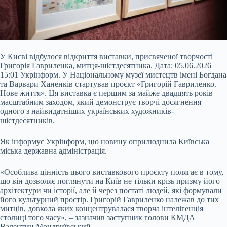
У Києві відбулося відкриття виставки, присвяченої творчості
Григорія Гавриленка, митця-шістдесятника. Дата: 05.06.2026
15:01 Укрінформ. У Національному музеї мистецтв імені Богдана
та Варвари Ханенків стартував проєкт «Григорій Гавриленко.
Нове життя». Ця виставка є першим за майже двадцять років
масштабним заходом, який демонструє творчі досягнення
одного з найвидатніших українських художників-
шістдесятників.
Як інформує Укрінформ, цю новину оприлюднила Київська
міська державна адміністрація.
«Особлива цінність цього виставкового проєкту полягає в тому,
що він дозволяє поглянути на Київ не тільки крізь призму його
архітектури чи історії, але й через постаті людей, які формували
його культурний простір. Григорій Гавриленко належав до тих
митців, довкола яких концентрувалася творча інтелігенція
столиці того часу», – зазначив заступник голови КМДА
Валентин Мондриївський.