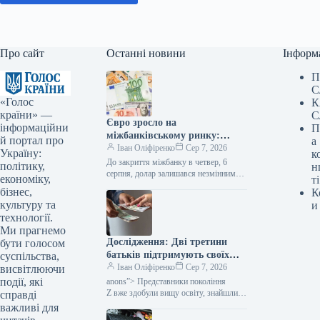
Про сайт
Останні новини
Інформ
П
С
«Голос
К
країни» —
С
Євро зросло на
інформаційни
П
міжбанківському ринку:
й портал про
а
вартість валют на вечір –
Іван Оліфіренко
Сер 7, 2026
Україну:
к
Мінфін
До закриття міжбанку в четвер, 6
політику,
н
серпня, долар залишався незмінним
економіку,
ті
в покупці та піднявся на 1 копійку
бізнес,
К
в продажу, євро подорожчало на 1
культуру та
и
копійку в покупці та на 2 копійки…
технології.
Ми прагнемо
Дослідження: Дві третини
бути голосом
батьків підтримують своїх
суспільства,
дорослих дітей з покоління Z
Іван Оліфіренко
Сер 7, 2026
висвітлюючи
фінансово.
події, які
anons”> Представники покоління
Z вже здобули вищу освіту, знайшли
справді
своє перше професійне заняття або
важливі для
активно займаються пошуком, проте