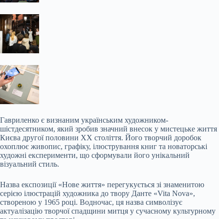
Гавриленко є визнаним українським художником-
шістдесятником, який зробив значний внесок у мистецьке життя
Києва другої половини ХХ століття. Його творчий доробок
охоплює живопис, графіку, ілюстрування книг та новаторські
художні експерименти, що сформували його унікальний
візуальний стиль.
Назва експозиції «Нове життя» перегукується зі знаменитою
серією ілюстрацій художника до твору Данте «Vita Nova»,
створеною у 1965 році. Водночас, ця назва символізує
актуалізацію творчої спадщини митця у сучасному культурному