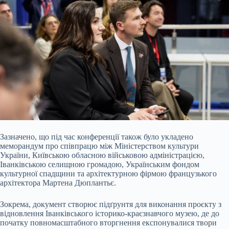
Зазначено, що під час конференції також було укладено
меморандум про співпрацю між Міністерством культури
України, Київською обласною військовою адміністрацією,
Іванківською селищною громадою, Українським фондом
культурної спадщини та архітектурною фірмою французького
архітектора Мартена Дюплантьє.
Зокрема, документ створює підґрунтя для виконання проєкту з
відновлення Іванківського історико-краєзнавчого музею, де до
початку повномасштабного вторгнення експонувалися твори