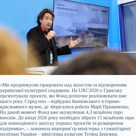
«Ми продовжуємо працювати над захистом та відтворенням
української культурної спадщини. На URC2026 у Гданську
презентували проєкти, які Фонд розпочне реалізовувати вже
цього року. Серед них – відбудова Іванківського історико-
краєзнавчого музею, де зберігалися роботи Марії Примаченко.
На даний момент Фонд вже акумулював 4,3 мільйона євро
внесків. До кінця 2026 року необхідно зібрати 15 мільйонів євро
для повноцінного запуску перших проєктів та розширення
підтримки», – зазначила віцепрем’єр-міністерка з гуманітарної
політики України – міністерка культури Тетяна Бережна.