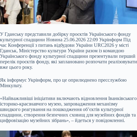
У Гданську представили добірку проєктів Українського фонду
культурної спадщини Новина 25.06.2026 22:09 Укрінформ Під
час Конференції з питань відбудови України URC2026 у місті
Гданськ, Міністерство культури України разом із командою
Українського фонду культурної спадщини презентували перший
перелік проєктів фонду, які заплановано розпочати реалізовувати
вже цього року.
Як інформує Укрінформ, про це оприлюднено пресслужбою
Мінкульту.
«Найважливіші ініціативи включають відновлення
Іванківського
історико-краєзнавчого музею, запровадження механізму
швидкого реагування на пошкодження об’єктів культурної
спадщини, створення безпечних сховищ для музейних фондів та
цифровізацію музейних зібрань», – йдеться у повідомленні.