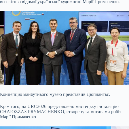
всесвітньо відомої української художниці Марії Примаченко.
Концепцію майбутнього музею представив Дюплантьє.
Крім того, на URC2026 представлено мистецьку інсталяцію
CHAIOZZA× PRYMACHENKO, створену за мотивами робіт
Марії Примаченко.