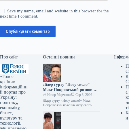
Save my name, email and website in this browser for the
next time I comment.
Опублікувати коментар
Про сайт
Останні новини
Інформ
П
С
«Голос
К
країни» —
С
Лідер гурту “Ногу свело”
інформаційни
П
Макс Покровський розповів
й портал про
а
про причини свого приїзду в
Назар Марченко
Сер 8, 2026
Україну:
к
Україну.
Лідер гурту «Ногу свело!» Макс
політику,
н
Покровський пояснив мету свого
економіку,
ті
візиту до України Фото:
бізнес,
К
instagram.com/max_pokrovskiy
культуру та
и
Підпишіться на нас в Google додати…
технології.
Ми прагнемо