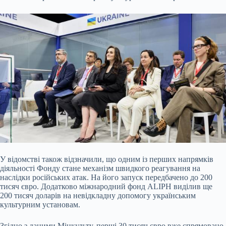
У відомстві також відзначили, що одним із перших напрямків
діяльності Фонду стане механізм швидкого реагування на
наслідки російських атак. На його запуск передбачено до 200
тисяч євро. Додатково міжнародний фонд ALIPH виділив ще
200 тисяч доларів на невідкладну допомогу українським
культурним установам.
Згідно з даними Мінкульту, перші 30 тисяч євро вже спрямовано