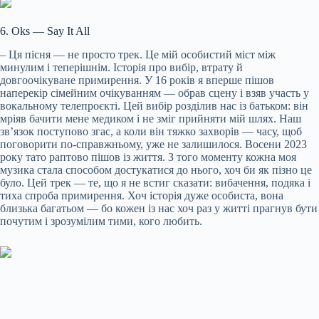
6. Oks — Say It All
– Ця пісня — не просто трек. Це мій особистий міст між
минулим і теперішнім. Історія про вибір, втрату й
довгоочікуване примирення. У 16 років я вперше пішов
наперекір сімейним очікуванням — обрав сцену і взяв участь у
вокальному телепроєкті. Цей вибір розділив нас із батьком: він
мріяв бачити мене медиком і не зміг прийняти мій шлях. Наш
зв’язок поступово згас, а коли він тяжко захворів — часу, щоб
поговорити по-справжньому, уже не залишилося. Восени 2023
року тато раптово пішов із життя. З того моменту кожна моя
музика стала способом достукатися до нього, хоч би як пізно це
було. Цей трек — те, що я не встиг сказати: вибачення, подяка і
тиха спроба примирення. Хоч історія дуже особиста, вона
близька багатьом — бо кожен із нас хоч раз у житті прагнув бути
почутим і зрозумілим тими, кого любить.