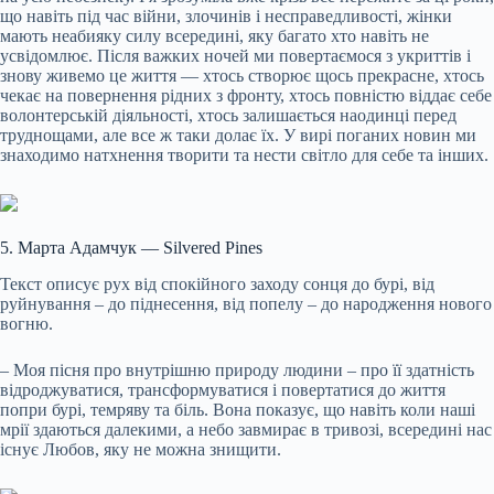
що навіть під час війни, злочинів і несправедливості, жінки
мають неабияку силу всередині, яку багато хто навіть не
усвідомлює. Після важких ночей ми повертаємося з укриттів і
знову живемо це життя — хтось створює щось прекрасне, хтось
чекає на повернення рідних з фронту, хтось повністю віддає себе
волонтерській діяльності, хтось залишається наодинці перед
труднощами, але все ж таки долає їх. У вирі поганих новин ми
знаходимо натхнення творити та нести світло для себе та інших.
5. Марта Адамчук — Silvered Pines
Текст описує рух від спокійного заходу сонця до бурі, від
руйнування – до піднесення, від попелу – до народження нового
вогню.
– Моя пісня про внутрішню природу людини – про її здатність
відроджуватися, трансформуватися і повертатися до життя
попри бурі, темряву та біль. Вона показує, що навіть коли наші
мрії здаються далекими, а небо завмирає в тривозі, всередині нас
існує Любов, яку не можна знищити.