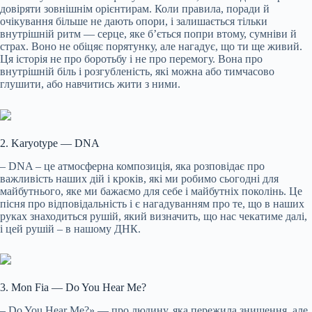
довіряти зовнішнім орієнтирам. Коли правила, поради й
очікування більше не дають опори, і залишається тільки
внутрішній ритм — серце, яке бʼється попри втому, сумніви й
страх. Воно не обіцяє порятунку, але нагадує, що ти ще живий.
Ця історія не про боротьбу і не про перемогу. Вона про
внутрішній біль і розгубленість, які можна або тимчасово
глушити, або навчитись жити з ними.
2. Karyotype — DNA
– DNA – це атмосферна композиція, яка розповідає про
важливість наших дій і кроків, які ми робимо сьогодні для
майбутнього, яке ми бажаємо для себе і майбутніх поколінь. Це
пісня про відповідальність і є нагадуванням про те, що в наших
руках знаходиться рушій, який визначить, що нас чекатиме далі,
і цей рушій – в нашому ДНК.
3. Mon Fia — Do You Hear Me?
– Do You Hear Me?» — про людину, яка пережила знищення, але