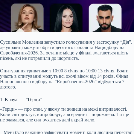
Суспільне Мовлення запустило голосування у застосунку “Дія”,
де українці можуть обрати десятого фіналіста Нацвідбору на
Євробачення-2026. За останнє місце у фіналі змагаються шість
пісень, які не потрапили до шортліста.
Опитування триватиме з 10:00 8 січня по 10:00 13 січня. Взяти
участь в опитуванні можуть всі охочі віком від 14 років. Фінал
Національного відбору на “Євробачення-2026” відбудеться 7
лютого.
1. Khayat — “Герци”
«Герци» — про стан, у якому ти живеш на межі витривалості.
Коли світ диктує, випробовує, а всередині – порожнеча. Ти ще
не зламався, але сил рухатись далі вкрай мало.
– Мені було важливо зафіксувати момент, коли людина перестає