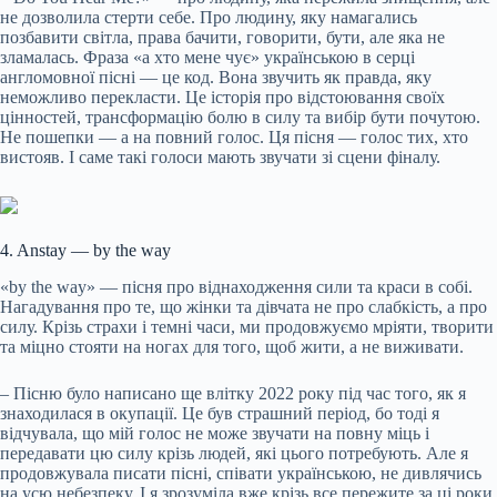
не дозволила стерти себе. Про людину, яку намагались
позбавити світла, права бачити, говорити, бути, але яка не
зламалась. Фраза «а хто мене чує» українською в серці
англомовної пісні — це код. Вона звучить як правда, яку
неможливо перекласти. Це історія про відстоювання своїх
цінностей, трансформацію болю в силу та вибір бути почутою.
Не пошепки — а на повний голос. Ця пісня — голос тих, хто
вистояв. І саме такі голоси мають звучати зі сцени фіналу.
4. Anstay — by the way
«by the way» — пісня про віднаходження сили та краси в собі.
Нагадування про те, що жінки та дівчата не про слабкість, а про
силу. Крізь страхи і темні часи, ми продовжуємо мріяти, творити
та міцно стояти на ногах для того, щоб жити, а не виживати.
– Пісню було написано ще влітку 2022 року під час того, як я
знаходилася в окупації. Це був страшний період, бо тоді я
відчувала, що мій голос не може звучати на повну міць і
передавати цю силу крізь людей, які цього потребують. Але я
продовжувала писати пісні, співати українською, не дивлячись
на усю небезпеку. І я зрозуміла вже крізь все пережите за ці роки,