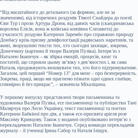
“Від масштабного до детального (за формою, але не за
значенням), від історичних роздумів Тімоті Снайдера до поезії
Єви Тур і прози Артура Дроня, від давніх часів (скандинавська
королева Елісів, вона ж київська князівна Єлизавета) до
сучасності: роздуми Катерини Зарембо про справжню природу
Донбасу крізь призму деміфологізації радянських наративів, та
живі, зворушливі тексти тих, хто сьогодні захищає, зокрема,
Донеччину (картини й твори Валерія Пузіка). Інтерв’ю з
Наталею Іваничук – як збірка емоцій, процесів, книг та
постатей, що сприяли цьому зв’язку з дев’яностих і, як сама
Наталя, продовжують виховувати тих, хто його підтримуватиме.
Загалом, цей перший “Номер 13” для мене – про безперервність.
Зокрема, праці, якщо ми прагнемо пізнати одні одних глибше,
співмірно й без прикрас”, – зазначила Міхаліцина.
У першому випуску представлені твори письменника та
художника Валерія Пузіка, есе письменниці та публіцистки Тані
Малярчук про Лесю Українку, текст письменниці та поетки
Катерини Бабкіної про дім, а також есе-присвята аріеля розе
Максиму Кривцову. Також у виданні опубліковано інтерв’ю з
перекладачкою Наталею Іваничук. Серед команди перекладачів
журналу – її учениці Ірина Сабор та Наталя Іліщук.