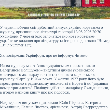
У червні побачив світ дебютний випуск україно-норвезького
журналу, присвяченого літературі та історії 18.06.2026 20:30
Укрінформ У червні було започатковано нове норвезько-
українське видання про літературу та історію під назвою “Номер
13” (“Nummer 13”).
Як повідомляє Укрінформ, про це інформує Читомо.
Назва журналу має зв’язок з українським письменником
Валер’яном Поліщуком – видатним діячем українського
мистецького авангарду та співзасновником харківського
журналу “Гарт” у 1920-х роках. У
жовтні 1927 року його було
зареєстровано в радянському посольстві в Норвегії як “українця
номер тринадцять”. Поліщук здійснив мандрівку Скандинавією,
а згодом написав книгу про цю подорож.
Над першим випуском працювали Юлія Підлісна, Катерина
Міхаліцина, Галина Листвак, аріель розе, Астрід Сверресдоттер