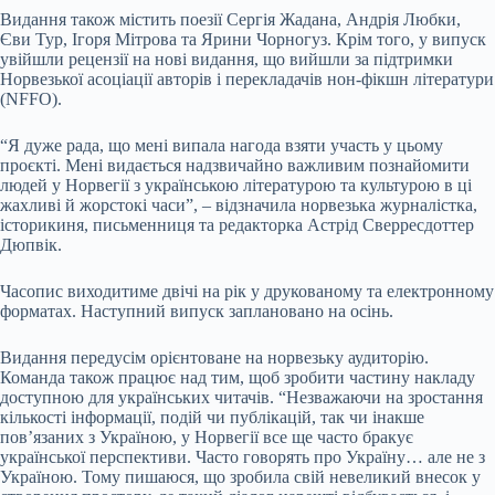
Видання також містить поезії Сергія Жадана, Андрія Любки,
Єви Тур, Ігоря Мітрова та Ярини Чорногуз. Крім того, у випуск
увійшли рецензії на нові видання, що вийшли за підтримки
Норвезької асоціації авторів і перекладачів нон-фікшн літератури
(NFFO).
“Я дуже рада, що мені випала нагода взяти участь у цьому
проєкті. Мені видається надзвичайно важливим познайомити
людей у Норвегії з українською літературою та культурою в ці
жахливі й жорстокі часи”, – відзначила норвезька журналістка,
історикиня, письменниця та редакторка Астрід Сверресдоттер
Дюпвік.
Часопис виходитиме двічі на рік у друкованому та електронному
форматах. Наступний випуск заплановано на осінь.
Видання передусім орієнтоване на норвезьку аудиторію.
Команда також працює над тим, щоб зробити частину накладу
доступною для українських читачів. “Незважаючи на зростання
кількості інформації, подій чи публікацій, так чи інакше
пов’язаних з Україною, у Норвегії все ще часто бракує
української перспективи. Часто говорять про Україну… але не з
Україною. Тому пишаюся, що зробила свій невеликий внесок у