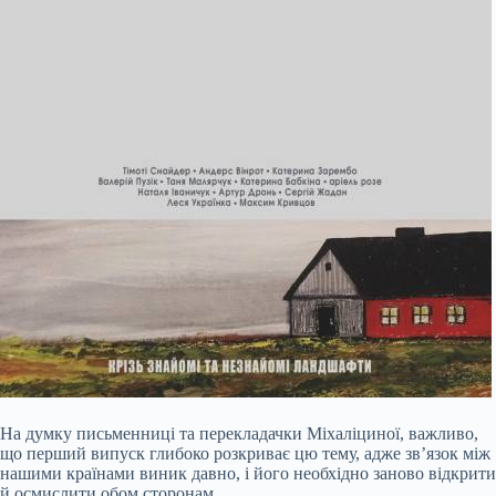
На думку письменниці та перекладачки Міхаліциної, важливо,
що перший випуск глибоко розкриває цю тему, адже зв’язок між
нашими країнами виник давно, і його необхідно заново відкрити
й осмислити обом сторонам.