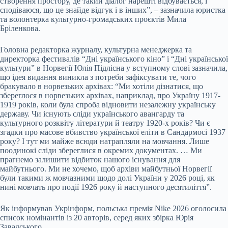
створення простору, де такий діалог нарешті відбувається, і
сподіваюся, що це знайде відгук і в інших”, – зазначила юристка
та волонтерка культурно-громадських проєктів Мила
Бріленкова.
Головна редакторка журналу, культурна менеджерка та
директорка фестивалів “Дні українського кіно” і “Дні української
культури” в Норвегії Юлія Підлісна у вступному слові зазначила,
що ідея видання виникла з потреби зафіксувати те, чого
бракувало в норвезьких архівах: “Ми хотіли дізнатися, що
збереглося в норвезьких архівах, наприклад, про Україну 1917-
1919 років, коли була спроба відновити незалежну українську
державу. Чи існують сліди українського авангарду та
культурного розквіту літератури й театру 1920-х років? Чи є
згадки про масове вбивство української еліти в Сандармосі 1937
року? І тут ми майже всюди натрапляли на мовчання. Лише
поодинокі сліди збереглися в окремих документах. … Ми
прагнемо залишити відбиток нашого існування для
майбутнього. Ми не хочемо, щоб архіви майбутньої Норвегії
були такими ж мовчазними щодо долі України у 2026 році, як
нині мовчать про події 1926 року й наступного десятиліття”.
Як інформував Укрінформ, польська премія Nike 2026 оголосила
список номінантів із 20 авторів, серед яких збірка Юрія
Завадського.