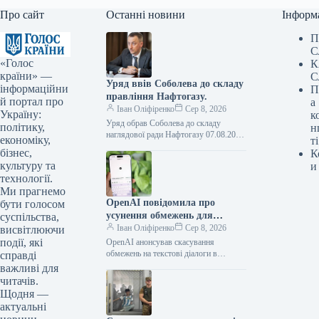
Про сайт
Останні новини
Інформ
П
С
«Голос
К
країни» —
С
Уряд ввів Соболева до складу
інформаційни
П
правління Нафтогазу.
й портал про
а
Іван Оліфіренко
Сер 8, 2026
Україну:
к
Уряд обрав Соболева до складу
політику,
н
наглядової ради Нафтогазу 07.08.2026
економіку,
ті
16:53 Укрінформ Кабмін призначив
бізнес,
К
заступника голови Офісу Президента
культуру та
и
Олексія Соболева представником…
технології.
Ми прагнемо
OpenAI повідомила про
бути голосом
усунення обмежень для
суспільства,
текстових розмов у ChatGPT
Іван Оліфіренко
Сер 8, 2026
висвітлюючи
на безкоштовних планах
події, які
OpenAI анонсував скасування
обмежень на текстові діалоги в
справді
ChatGPT для безкоштовних планів
важливі для
07.08.2026 16:59 Укрінформ
читачів.
Американська компанія OpenAI
Щодня —
заявила, що…
актуальні