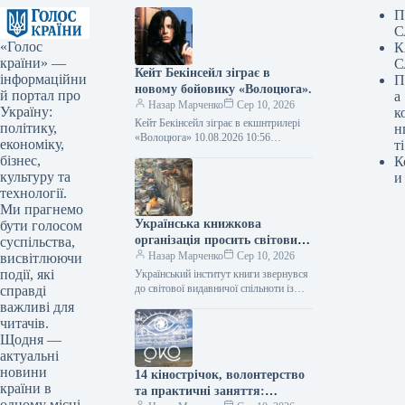
П
С
«Голос
К
країни» —
С
Кейт Бекінсейл зіграє в
інформаційни
П
новому бойовику «Волоцюга».
й портал про
а
Назар Марченко
Сер 10, 2026
Україну:
к
Кейт Бекінсейл зіграє в екшнтрилері
політику,
н
«Волоцюга» 10.08.2026 10:56
економіку,
ті
Укрінформ Британська акторка та
бізнес,
К
зірка кіносерії «Інший світ» Кейт
культуру та
и
Бекінсейл візьме участь…
технології.
Ми прагнемо
Українська книжкова
бути голосом
організація просить світових
суспільства,
видавців перестати
Назар Марченко
Сер 10, 2026
висвітлюючи
працювати з росіянами.
події, які
Український інститут книги звернувся
до світової видавничої спільноти із
справді
закликом зупинити співпрацю з
важливі для
російськими видавництвами та
читачів.
літературними агентствами, а також…
Щодня —
актуальні
новини
14 кінострічок, волонтерство
країни в
та практичні заняття:
одному місці.