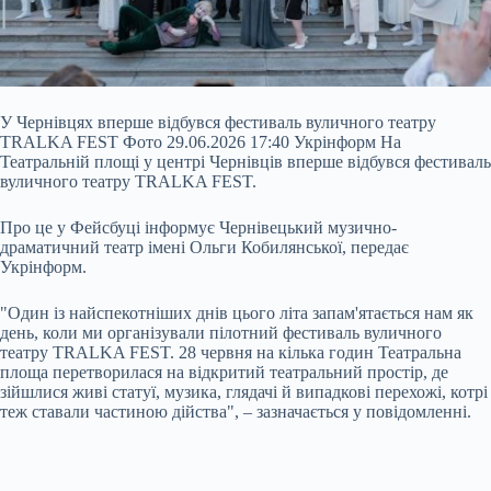
У Чернівцях вперше відбувся фестиваль вуличного театру
TRALKA FEST Фото 29.06.2026 17:40 Укрінформ На
Театральній площі у центрі Чернівців вперше відбувся фестиваль
вуличного театру TRALKA FEST.
Про це у Фейсбуці інформує Чернівецький музично-
драматичний театр імені Ольги Кобилянської, передає
Укрінформ.
"Один із найспекотніших днів цього літа запам'ятається нам як
день, коли ми організували пілотний фестиваль вуличного
театру TRALKA FEST. 28 червня на кілька годин Театральна
площа
перетворилася на відкритий театральний простір, де
зійшлися живі статуї, музика, глядачі й випадкові перехожі, котрі
теж ставали частиною дійства", – зазначається у повідомленні.