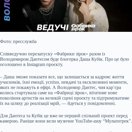
Фото: пресслужба
Співведучою перезапуску «Фабрики зірок» разом із
Володимиром Дантесом буде блогерка Даша Кубік. Про це було
оголошено в Instagram проєкту.
– Даша зможе показати все, що залишається за кадром: життя
учасників, їхні емоції, успіхи, невдачі та ексклюзивні моменти,
яких не покажуть в ефірі. А Володимир Дантес, чия кар’єра
колись стартувала саме на «Фабриці зірок», вітатиме нове
покоління артистів на великій сцені
проєкту та підтримуватиме
їх на шляху до реалізації мрій, — йдеться у повідомленні.
Для Дантеса та Кубік це вже не перший спільний проект перед
камерою. Раніше вони вели музичне YouTube-шоу “Мультитрек”.