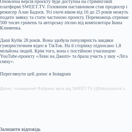
Оновлена версія проєкту буде доступна на стрімінговій
платформі SWEET.TV. Головним наставником став продюсер і
режисер Алан Бадоєв. Усі охочі віком від 16 до 25 років можуть
подати заявку та стати частиною проекту. Переможець отримає
500 тисяч гривень та авторську пісню від композитора Івана
Клименка.
Даші Кубік 28 років. Вона здобула популярність завдяки
гумористичним відео в ТікТок. На її сторінку підписано 1,8
мільйона людей. Крім того, вона є постійною учасницею
YouTube-проекту «Леви на Джипі» та брала участь у шоу «Ліга
сміху».
Переглянути цей допис в Instagram
Допис, поширений Фабрика зірок від SWEET.TV (@fabrykazirok.sweet.tv)
Залишити відповідь