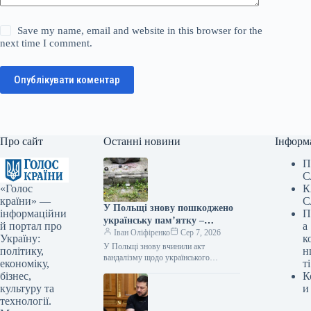
Save my name, email and website in this browser for the
next time I comment.
Опублікувати коментар
Про сайт
Останні новини
Інформ
П
С
«Голос
К
країни» —
С
У Польщі знову пошкоджено
інформаційни
П
українську пам’ятку –
й портал про
а
посольство вимагає від влади
Іван Оліфіренко
Сер 7, 2026
Україну:
к
вжити заходів
У Польщі знову вчинили акт
політику,
н
вандалізму щодо українського
економіку,
ті
меморіалу – посольство вимагає
бізнес,
К
реакції влади Фото 06.08.2026 14:26
культуру та
и
Укрінформ Посольство України…
технології.