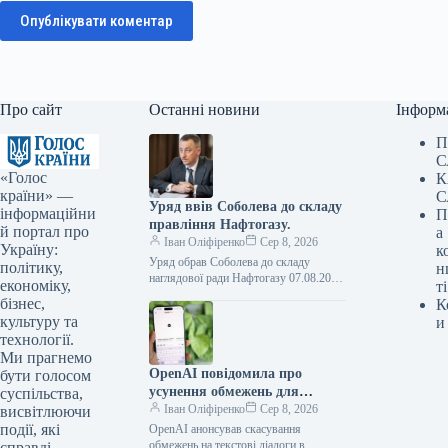
Опублікувати коментар
Про сайт
Останні новини
Інформ
П
С
«Голос
К
країни» —
С
Уряд ввів Соболева до складу
інформаційни
П
правління Нафтогазу.
й портал про
а
Іван Оліфіренко
Сер 8, 2026
Україну:
к
Уряд обрав Соболева до складу
політику,
н
наглядової ради Нафтогазу 07.08.2026
економіку,
ті
16:53 Укрінформ Кабмін призначив
бізнес,
К
заступника голови Офісу Президента
культуру та
и
Олексія Соболева представником…
технології.
Ми прагнемо
OpenAI повідомила про
бути голосом
усунення обмежень для
суспільства,
текстових розмов у ChatGPT
Іван Оліфіренко
Сер 8, 2026
висвітлюючи
на безкоштовних планах
події, які
OpenAI анонсував скасування
обмежень на текстові діалоги в
справді