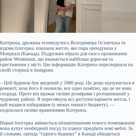
Катерина, дружина телеведучого Володимира Остапчука та
відома блогерка, показала житло, яке пара орендувала у
Монреалі (Канада). Подружжя обрало для свого проживання
район Westmount, що вважається найбільш дорогим та
престижним у місті. Цю інформацію Катерина оприлюднила на
своїй сторінці в Instagram.
– Цей будинок був зведений у 1880 році. Це дещо відчувається в
ремонті; хоча його й оновили, все одно помітно, що це не нова
споруда. Проте він вражає своїми розмірами і розташований у
чудовому районі. Я переглянула всі доступні варіанти житла, і
цей видався найкращим (у межах нашого бюджету), —
поділилася своїми враженнями Катерина.
Наразі блогерка займається облаштуванням нового помешкання:
вона купує необхідний посуд та планує придбати нові меблі. За
її словами, оренда “гідного будинку” в Канаді обходиться