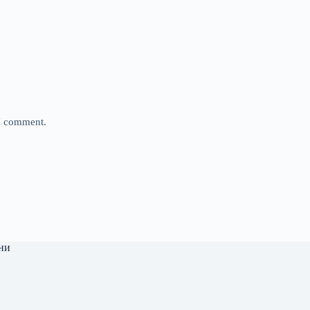
 I comment.
ни