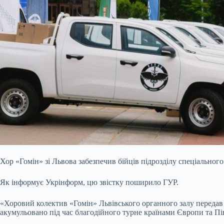
Хор «Гомін» зі Львова забезпечив бійців підрозділу спеціально
Як інформує Укрінформ, цю звістку поширило ГУР.
«Хоровий колектив «Гомін» Львівського органного залу переда
акумульовано під час благодійного турне країнами Європи та Пі