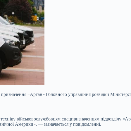
го призначення «Артан» Головного управління розвідки Міністер
в техніку військовослужбовцям спецпризначенцям підрозділу «А
внічної Америки», — зазначається у повідомленні.