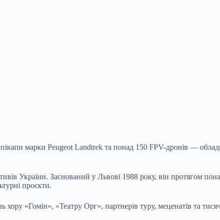
 пікапи марки Peugeot Landtrek та понад 150 FPV-дронів — обл
вів України. Заснований у Львові 1988 року, він протягом понад
ьтурні проєкти.
ь хору «Гомін», «Театру Орг», партнерів туру, меценатів та тися