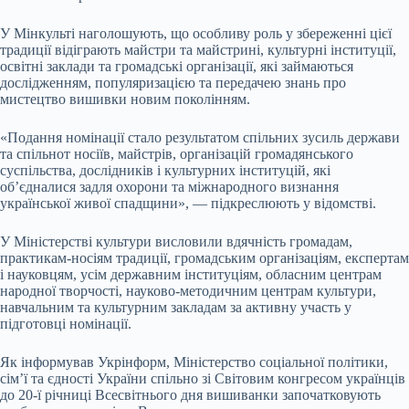
У Мінкульті наголошують, що особливу роль у збереженні цієї
традиції відіграють майстри та майстрині, культурні інституції,
освітні заклади та громадські організації, які займаються
дослідженням, популяризацією та передачею знань про
мистецтво вишивки новим поколінням.
«Подання номінації стало результатом спільних зусиль держави
та спільнот носіїв, майстрів, організацій громадянського
суспільства, дослідників і культурних інституцій, які
об’єдналися задля охорони та міжнародного визнання
української живої спадщини», — підкреслюють у відомстві.
У Міністерстві культури висловили вдячність громадам,
практикам-носіям традиції, громадським організаціям, експертам
і науковцям, усім державним інституціям, обласним центрам
народної творчості, науково-методичним центрам культури,
навчальним та культурним закладам за активну участь у
підготовці номінації.
Як інформував Укрінформ, Міністерство соціальної політики,
сім’ї та єдності України спільно зі Світовим конгресом українців
до 20-ї річниці Всесвітнього дня вишиванки започатковують