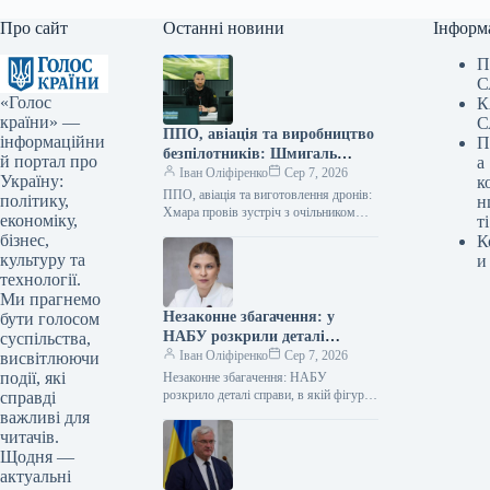
Про сайт
Останні новини
Інформ
П
С
«Голос
К
країни» —
С
ППО, авіація та виробництво
інформаційни
П
безпілотників: Шмигаль
й портал про
а
провів зустріч із британським
Іван Оліфіренко
Сер 7, 2026
Україну:
к
міністром оборони
ППО, авіація та виготовлення дронів:
політику,
н
Хмара провів зустріч з очільником
економіку,
ті
оборонного відомства Британії
бізнес,
К
06.08.2026 11:19 Укрінформ
культуру та
и
Виконувач обов’язків міністра
технології.
оборони…
Ми прагнемо
Незаконне збагачення: у
бути голосом
НАБУ розкрили деталі
суспільства,
справи, де фігурує
Іван Оліфіренко
Сер 7, 2026
висвітлюючи
Стефанішина
події, які
Незаконне збагачення: НАБУ
розкрило деталі справи, в якій фігурує
справді
Стефанішина 06.08.2026 12:05
важливі для
Укрінформ Національне
читачів.
антикорупційне бюро України разом зі
Щодня —
Спеціалізованою…
актуальні