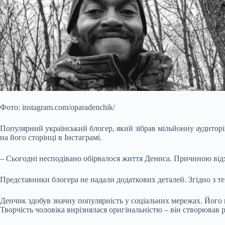
Фото: instagram.com/oparadenchik/
Популярний український блогер, який зібрав мільйонну аудиторію
на його сторінці в Інстаграмі.
– Сьогодні несподівано обірвалося життя Дениса. Причиною відх
Представники блогера не надали додаткових деталей. Згідно з т
Денчик здобув значну популярність у соціальних мережах. Його пр
Творчість чоловіка вирізнялася оригінальністю – він створював 