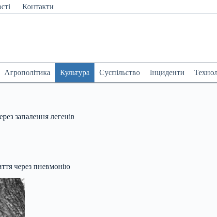
сті
Контакти
Агрополітика
Культура
Суспільство
Інциденти
Технол
рез запалення легенів
иття через пневмонію