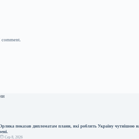
 I comment.
ни
рлика показав дипломатам плани, які роблять Україну чутнішою н
ені.
о
Сер 8, 2026