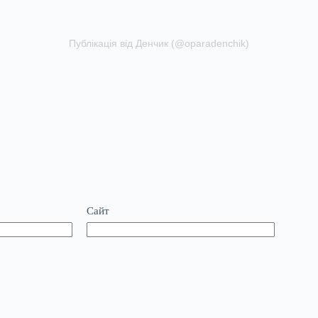
Публікація від Денчик (@oparadenchik)
Сайт