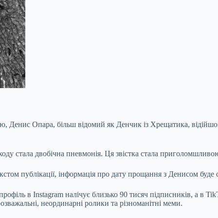
, Денис Опара, більш відомий як Денчик із Хрещатика, відійшов у
оду стала двобічна пневмонія. Ця звістка стала приголомшливою 
екстом публікації, інформація про дату прощання з Денисом буде
офіль в Instagram налічує близько 90 тисяч підписників, а в Tik
розважальні, неординарні ролики та різноманітні меми.