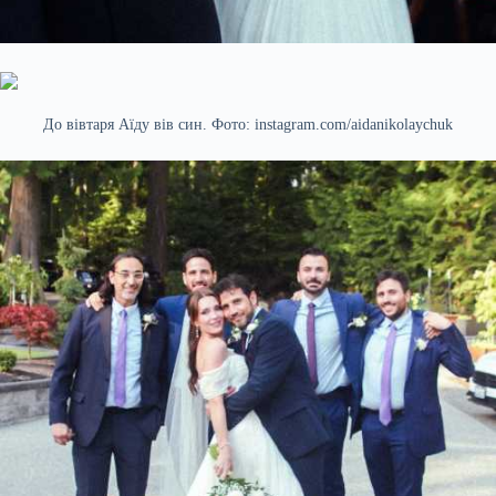
До вівтаря Аїду вів син. Фото: instagram.com/aidanikolaychuk