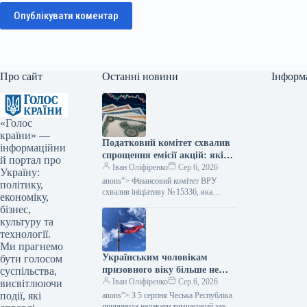
Опублікувати коментар
Про сайт
Останні новини
Інформ
«Голос
країни» —
Податковий комітет схвалив
інформаційни
спрощення емісії акцій: які
й портал про
зміни очікуються — Мінфін
Іван Оліфіренко
Сер 6, 2026
Україну:
anons”> Фінансовий комітет ВРУ
політику,
схвалив ініціативу № 15336, яка
економіку,
пропонує полегшити процес емісії
бізнес,
цінних паперів. Цей акт покликаний
культуру та
скоротити бюрократичні перешкоди,…
технології.
Ми прагнемо
Українським чоловікам
бути голосом
призовного віку більше не
суспільства,
надається тимчасовий захист
Іван Оліфіренко
Сер 6, 2026
висвітлюючи
у Чехії, згідно з даними
події, які
anons”> З 5 серпня Чеська Республіка
Міністерства фінансів.
припинила надавати тимчасовий захист