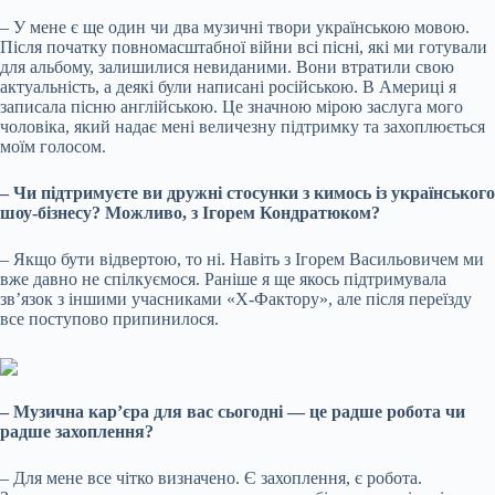
– У мене є ще один чи два музичні твори українською мовою.
Після початку повномасштабної війни всі пісні, які ми готували
для альбому, залишилися невиданими. Вони втратили свою
актуальність, а деякі були написані російською. В Америці я
записала пісню англійською. Це значною мірою заслуга мого
чоловіка, який надає мені величезну підтримку та захоплюється
моїм голосом.
– Чи підтримуєте ви дружні стосунки з кимось із українського
шоу-бізнесу? Можливо, з Ігорем Кондратюком?
– Якщо бути відвертою, то ні. Навіть з Ігорем Васильовичем ми
вже давно не спілкуємося. Раніше я ще якось підтримувала
зв’язок з іншими учасниками «Х-Фактору», але після переїзду
все поступово припинилося.
– Музична кар’єра для вас сьогодні — це радше робота чи
радше захоплення?
– Для мене все чітко визначено. Є захоплення, є робота.