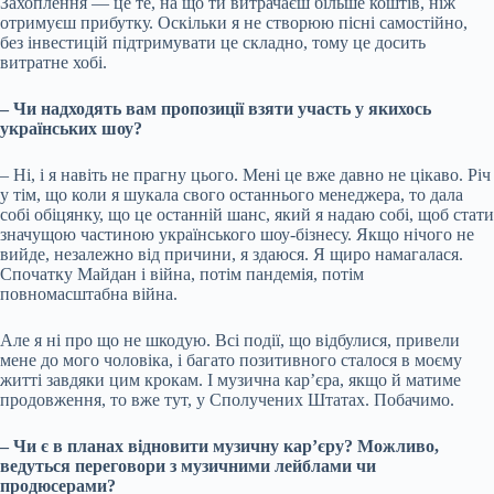
Захоплення — це те, на що ти витрачаєш більше коштів, ніж
отримуєш прибутку. Оскільки я не створюю пісні самостійно,
без інвестицій підтримувати це складно, тому це досить
витратне хобі.
– Чи надходять вам пропозиції взяти участь у якихось
українських шоу?
– Ні, і я навіть не прагну цього. Мені це вже давно не цікаво. Річ
у тім, що коли я шукала свого останнього менеджера, то дала
собі обіцянку, що це останній шанс, який я надаю собі, щоб стати
значущою частиною українського шоу-бізнесу. Якщо нічого не
вийде, незалежно від причини, я здаюся. Я щиро намагалася.
Спочатку Майдан і війна, потім пандемія, потім
повномасштабна війна.
Але я ні про що не шкодую. Всі події, що відбулися, привели
мене до мого чоловіка, і багато позитивного сталося в моєму
житті завдяки цим крокам. І музична кар’єра, якщо й матиме
продовження, то вже тут, у Сполучених Штатах. Побачимо.
– Чи є в планах відновити музичну кар’єру? Можливо,
ведуться переговори з музичними лейблами чи
продюсерами?