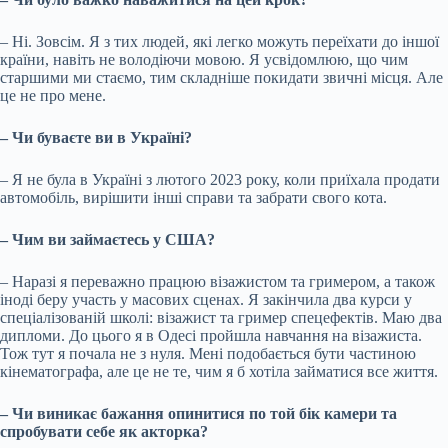
– Ні. Зовсім. Я з тих людей, які легко можуть переїхати до іншої
країни, навіть не володіючи мовою. Я усвідомлюю, що чим
старшими ми стаємо, тим складніше покидати звичні місця. Але
це не про мене.
– Чи буваєте ви в Україні?
– Я не була в Україні з лютого 2023 року, коли приїхала продати
автомобіль, вирішити інші справи та забрати свого кота.
– Чим ви займаєтесь у США?
– Наразі я переважно працюю візажистом та гримером, а також
іноді беру участь у масових сценах. Я закінчила два курси у
спеціалізованій школі: візажист та гример спецефектів. Маю два
дипломи. До цього я в Одесі пройшла навчання на візажиста.
Тож тут я почала не з нуля. Мені подобається бути частиною
кінематографа, але це не те, чим я б хотіла займатися все життя.
– Чи виникає бажання опинитися по той бік камери та
спробувати себе як акторка?