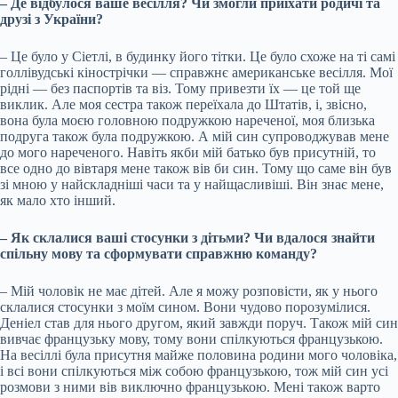
– Де відбулося ваше весілля? Чи змогли приїхати родичі та
друзі з України?
– Це було у Сіетлі, в будинку його тітки. Це було схоже на ті самі
голлівудські кінострічки — справжнє американське весілля. Мої
рідні — без паспортів та віз. Тому привезти їх — це той ще
виклик. Але моя сестра також переїхала до Штатів, і, звісно,
вона була моєю головною подружкою нареченої, моя близька
подруга також була подружкою. А мій син супроводжував мене
до мого нареченого. Навіть якби мій батько був присутній, то
все одно до вівтаря мене також вів би син. Тому що саме він був
зі мною у найскладніші часи та у найщасливіші. Він знає мене,
як мало хто інший.
– Як склалися ваші стосунки з дітьми? Чи вдалося знайти
спільну мову та сформувати справжню команду?
– Мій чоловік не має дітей. Але я можу розповісти, як у нього
склалися стосунки з моїм сином. Вони чудово порозумілися.
Деніел став для нього другом, який завжди поруч. Також мій син
вивчає французьку мову, тому вони спілкуються французькою.
На весіллі була присутня майже половина родини мого чоловіка,
і всі вони спілкуються між собою французькою, тож мій син усі
розмови з ними вів виключно французькою. Мені також варто