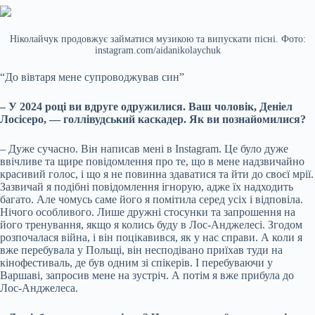
Ніколайчук продовжує займатися музикою та випускати пісні. Фото:
instagram.com/aidanikolaychuk
“До вівтаря мене супроводжував син”
– У 2024 році ви вдруге одружилися. Ваш чоловік, Деніел
Лосісеро, — голлівудський каскадер. Як ви познайомилися?
– Дуже сучасно. Він написав мені в Instagram. Це було дуже
ввічливе та щире повідомлення про те, що в мене надзвичайно
красивий голос, і що я не повинна здаватися та йти до своєї мрії.
Зазвичай я подібні повідомлення ігнорую, адже їх надходить
багато. Але чомусь саме його я помітила серед усіх і відповіла.
Нічого особливого. Лише дружні стосунки та запрошення на
його тренування, якщо я колись буду в Лос-Анджелесі. Згодом
розпочалася війна, і він поцікавився, як у нас справи. А коли я
вже перебувала у Польщі, він несподівано приїхав туди на
кінофестиваль, де був одним зі спікерів. І перебуваючи у
Варшаві, запросив мене на зустріч. А потім я вже прибула до
Лос-Анджелеса.