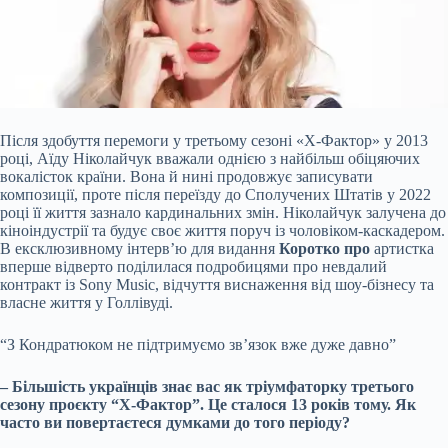
Після здобуття перемоги у третьому сезоні «Х-Фактор» у 2013
році, Аїду Ніколайчук вважали однією з найбільш обіцяючих
вокалісток країни. Вона й нині продовжує записувати
композиції, проте після переїзду до Сполучених Штатів у 2022
році її життя зазнало кардинальних змін. Ніколайчук залучена до
кіноіндустрії та будує своє життя поруч із чоловіком-каскадером.
В ексклюзивному інтерв’ю для видання
Коротко
про
артистка
вперше відверто поділилася подробицями про невдалий
контракт із Sony Music, відчуття виснаження від шоу-бізнесу та
власне життя у Голлівуді.
“З Кондратюком не підтримуємо зв’язок вже дуже давно”
– Більшість українців знає вас як тріумфаторку третього
сезону проєкту “Х-Фактор”. Це сталося 13 років тому. Як
часто ви повертаєтеся думками до того періоду?