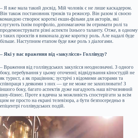
– Я вже мала такий досвід. Мій чоловік є не лише каскадером.
Він також постановник трюків та режисер. Він разом зі своєю
командою створює короткі екшн-фільми для акторів, які
слугують їхнім портфоліо, допомагаючи їм отримати ролі та
продемонструвати різні аспекти їхнього таланту. Отже, в одному
з таких проєктів я виконала дуже коротку роль. Але надалі буде
більше. Наступним етапом буде вже роль з діалогами.
– Які у вас враження від «закулісся» Голлівуду?
– Враження від голлівудських закулісся неоднозначні. З одного
боку, перебування у цьому оточенні; відвідування кіностудій не
як турист, а як працівник; зустрічі з відомими акторами та
співпраця з деякими з них — це не може не захоплювати! З
іншого боку, багато аспектів дуже нагадують наш вітчизняний
шоу-бізнес. Проте я вдячна за можливість спостерігати за всім
цим не просто на екрані телевізора, а бути безпосередньо в
епіцентрі голлівудських подій.