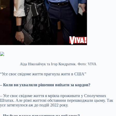
Аїда Ніколайчук та Ігор Кондратюк. Фото: VIVA
“Усе своє свідоме життя прагнула жити в США”
– Коли ви ухвалили рішення виїхати за кордон?
– Усе своє свідоме життя я мріяла проживати у Сполучених
Штатах. Але різні життєві обставини перешкоджали цьому. Так
усе затягнулося аж до подій 2022 року.
– Чи було важко наважитися на цей крок?