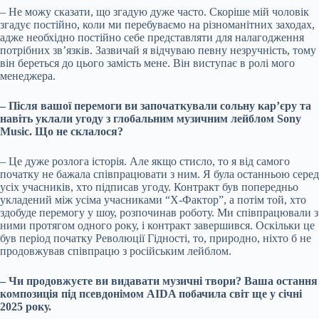
– Не можу сказати, що згадую дуже часто. Скоріше мій чоловік
згадує постійно, коли ми перебуваємо на різноманітних заходах,
адже необхідно постійно себе представляти для налагодження
потрібних зв’язків. Зазвичай я відчуваю певну незручність, тому
він береться до цього замість мене. Він виступає в ролі мого
менеджера.
– Після вашої перемоги ви започаткували сольну кар’єру та
навіть уклали угоду з глобальним музичним лейблом Sony
Music. Що не склалося?
– Це дуже розлога історія. Але якщо стисло, то я від самого
початку не бажала співпрацювати з ним. Я була останньою серед
усіх учасників, хто підписав угоду. Контракт був попередньо
укладений між усіма учасниками “Х-Фактор”, а потім той, хто
здобуде перемогу у шоу, розпочинав роботу. Ми співпрацювали з
ними протягом одного року, і контракт завершився. Оскільки це
був період початку Революції Гідності, то, природно, ніхто б не
продовжував співпрацю з російським лейблом.
– Чи продовжуєте ви видавати музичні твори? Ваша остання
композиція під псевдонімом AIDA побачила світ ще у січні
2025 року.