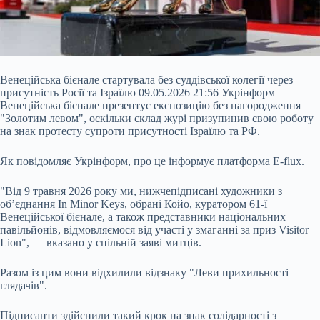
Венеційська бієнале стартувала без суддівської колегії через
присутність Росії та Ізраїлю 09.05.2026 21:56 Укрінформ
Венеційська бієнале презентує експозицію без нагородження
"Золотим левом", оскільки склад журі призупинив свою роботу
на знак протесту супроти присутності Ізраїлю та РФ.
Як повідомляє Укрінформ, про це інформує платформа E-flux.
"Від 9 травня 2026 року ми, нижчепідписані художники з
об’єднання In Minor Keys, обрані Койо, куратором 61-ї
Венеційської бієнале, а також
представники національних
павільйонів, відмовляємося від участі у змаганні за приз Visitor
Lion", — вказано у спільній заяві митців.
Разом із цим вони відхилили відзнаку "Леви прихильності
глядачів".
Підписанти здійснили такий крок на знак солідарності з