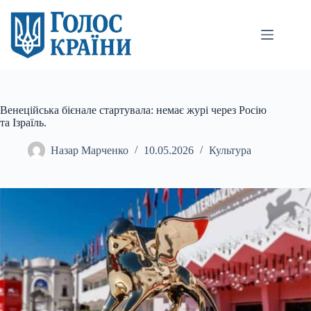
Перейти
до
вмісту
Венеційська бієнале стартувала: немає журі через Росію
та Ізраїль.
Назар Марченко
10.05.2026
Культура