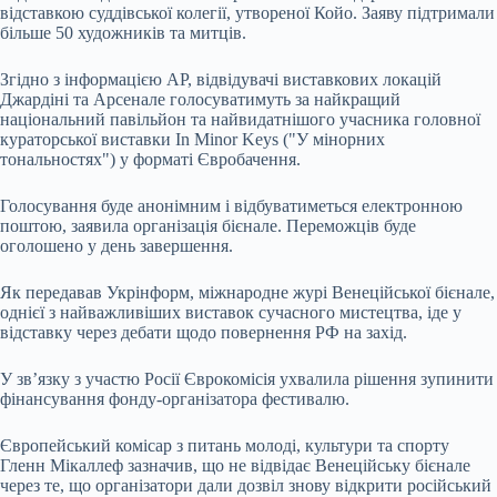
відставкою суддівської колегії, утвореної Койо. Заяву підтримали
більше 50 художників та митців.
Згідно з інформацією AP, відвідувачі виставкових локацій
Джардіні та Арсенале голосуватимуть за найкращий
національний павільйон та найвидатнішого учасника головної
кураторської виставки In Minor Keys ("У мінорних
тональностях") у форматі Євробачення.
Голосування буде анонімним і відбуватиметься електронною
поштою, заявила організація бієнале. Переможців буде
оголошено у день завершення.
Як передавав Укрінформ, міжнародне журі Венеційської бієнале,
однієї з найважливіших виставок сучасного мистецтва, іде у
відставку через дебати щодо повернення РФ на захід.
У зв’язку з участю Росії Єврокомісія ухвалила рішення зупинити
фінансування фонду-організатора фестивалю.
Європейський комісар з питань молоді, культури та спорту
Гленн Мікаллеф зазначив, що не відвідає Венеційську бієнале
через те, що організатори дали дозвіл знову відкрити російський