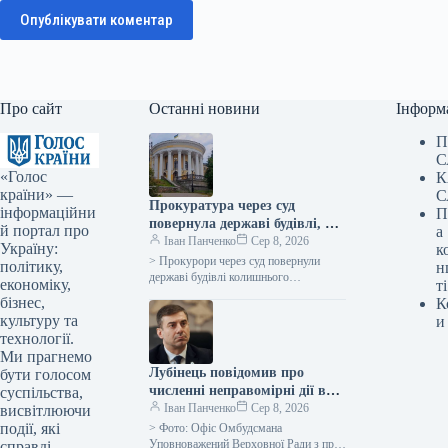
Опублікувати коментар
Про сайт
Останні новини
Інформ
П
С
«Голос
К
країни» —
С
Прокуратура через суд
інформаційни
П
повернула державі будівлі, які
й портал про
а
раніше належали Жовтневому
Іван Панченко
Сер 8, 2026
Україну:
к
палацу.
> Прокурори через суд повернули
політику,
н
державі будівлі колишнього
економіку,
ті
Жовтневого палацу, що є пам’яткою
бізнес,
К
культурної спадщини
культуру та
и
загальнодержавного значення та
технології.
однією з…
Ми прагнемо
Лубінець повідомив про
бути голосом
численні неправомірні дії в
суспільства,
Берегівському військкоматі
Іван Панченко
Сер 8, 2026
висвітлюючи
події, які
> Фото: Офіс Омбудсмана
Уповноважений Верховної Ради з прав
справді