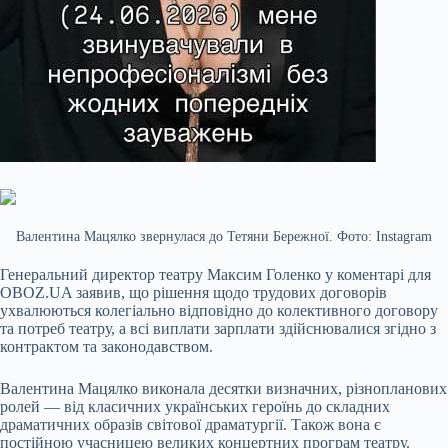
Валентина Мацялко звернулася до Тетяни Бережної. Фото: Instagram
Генеральний директор театру Максим Голенко у коментарі для
OBOZ.UA заявив, що рішення щодо трудових договорів
ухвалюються колегіально відповідно до колективного договору
та потреб театру, а всі виплати зарплати здійснювалися згідно з
контрактом та законодавством.
Валентина Мацялко виконала десятки визначних, різнопланових
ролей — від класичних українських героїнь до складних
драматичних образів світової драматургії. Також вона є
постійною учасницею великих концертних програм театру.