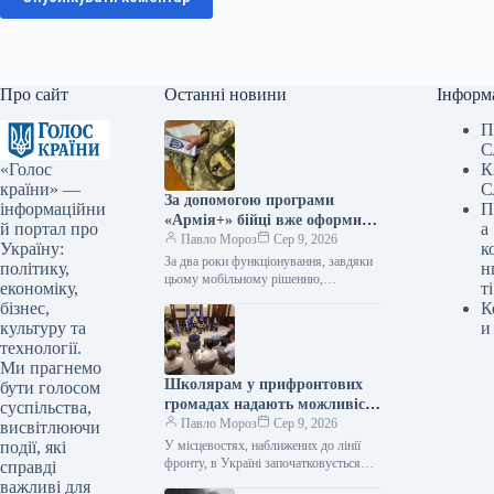
Про сайт
Останні новини
Інформ
П
С
«Голос
К
країни» —
С
За допомогою програми
інформаційни
П
«Армія+» бійці вже оформили
й портал про
а
майже 3 мільйони рапортів.
Павло Мороз
Сер 9, 2026
Україну:
к
За два роки функціонування, завдяки
політику,
н
цьому мобільному рішенню,
економіку,
ті
українські оборонці надіслали
бізнес,
К
приблизно 3 мільйони рапортів. За
культуру та
и
інформацією, наданою Укрінформом,
технології.
це…
Ми прагнемо
Школярам у прифронтових
бути голосом
громадах надають можливість
суспільства,
безпечно діставатися до
Павло Мороз
Сер 9, 2026
висвітлюючи
навчальних закладів завдяки
події, які
У місцевостях, наближених до лінії
новій програмі «Безпечний
фронту, в Україні започатковується
справді
створення безпечних шляхів для
шлях дитини».
важливі для