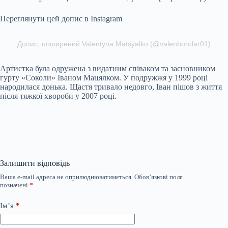
Переглянути цей допис в Instagram
Допис, поширений Valentyna Matsyalko (@valenbondar01)
Артистка була одружена з видатним співаком та засновником
гурту «Соколи» Іваном Мацялком. У подружжя у 1999 році
народилася донька. Щастя тривало недовго, Іван пішов з життя
після тяжкої хвороби у 2007 році.
Залишити відповідь
Ваша e-mail адреса не оприлюднюватиметься.
Обов’язкові поля
позначені
*
Ім’я
*