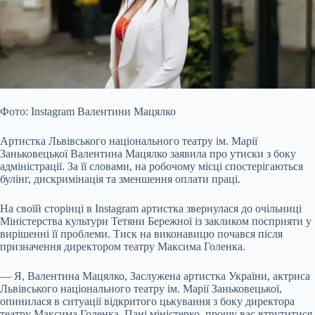
Фото: Instagram Валентини Мацялко
Артистка Львівського національного театру ім. Марії
Заньковецької Валентина Мацялко заявила про утиски з боку
адміністрації. За її словами, на робочому місці спостерігаються
булінг, дискримінація та зменшення оплати праці.
На своїй сторінці в Instagram артистка звернулася до очільниці
Міністерства культури Тетяни Бережної із закликом
посприяти у
вирішенні її проблеми. Тиск на виконавицю почався після
призначення директором театру Максима Голенка.
— Я, Валентина Мацялко, Заслужена артистка України, актриса
Львівського національного театру ім. Марії Заньковецької,
опинилася в ситуації відкритого цькування з боку директора
театру Максима Голенка. Пані міністерко, прошу вас втрутитися.