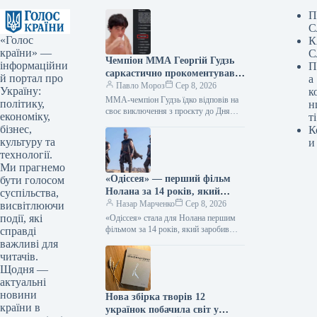
П
С
«Голос
К
країни» —
С
Чемпіон ММА Георгій Гудзь
інформаційни
П
саркастично прокоментував
й портал про
а
своє відсторонення від
Павло Мороз
Сер 8, 2026
Україну:
к
проекту до Дня Незалежності.
MMA-чемпіон Гудзь їдко відповів на
політику,
н
своє виключення з проєкту до Дня
економіку,
ті
Незалежності Підпишіться на нас у
бізнес,
К
Google, додайте зараз Георгій…
культуру та
и
технології.
Ми прагнемо
«Одіссея» — перший фільм
бути голосом
Нолана за 14 років, який
суспільства,
перетнув позначку в 1
Назар Марченко
Сер 8, 2026
висвітлюючи
мільярд доларів.
події, які
«Одіссея» стала для Нолана першим
фільмом за 14 років, який заробив
справді
понад $1 мільярд 08.08.2026 14:27
важливі для
Укрінформ Стрічка Крістофера
читачів.
Нолана…
Щодня —
актуальні
новини
Нова збірка творів 12
країни в
українок побачила світ у