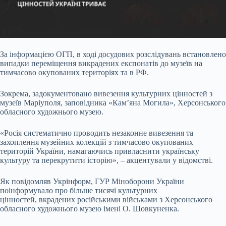
За інформацією ОГП, в ході досудових розслідувань встановлено
випадки переміщення викрадених експонатів до музеїв на
тимчасово окупованих територіях та в РФ.
Зокрема, задокументовано вивезення культурних цінностей з
музеїв Маріуполя, заповідника «Кам’яна Могила», Херсонського
обласного художнього музею.
«Росія систематично проводить незаконне вивезення та
захоплення музейних колекцій з тимчасово окупованих
територій України, намагаючись привласнити українську
культуру та перекрутити історію», – акцентували у відомстві.
Як повідомляв Укрінформ, ГУР Міноборони України
поінформувало про більше тисячі культурних
цінностей, вкрадених російськими військами з Херсонського
обласного художнього музею імені О. Шовкуненка.