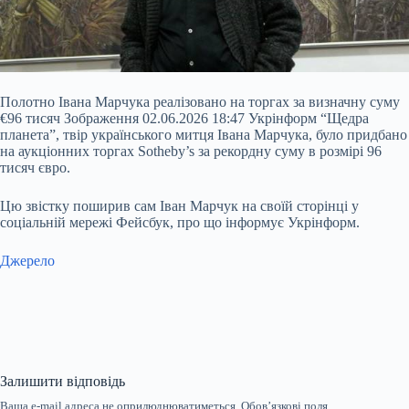
Полотно Івана Марчука реалізовано на торгах за визначну суму
€96 тисяч Зображення 02.06.2026 18:47 Укрінформ “Щедра
планета”, твір українського митця Івана Марчука, було придбано
на аукціонних торгах Sotheby’s за рекордну суму в розмірі 96
тисяч євро.
Цю звістку поширив сам Іван Марчук на своїй сторінці у
соціальній мережі Фейсбук, про що інформує
Укрінформ.
Джерело
Залишити відповідь
Ваша e-mail адреса не оприлюднюватиметься.
Обов’язкові поля