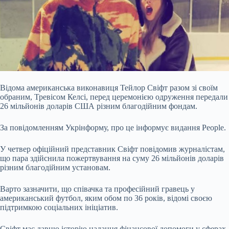
Відома американська виконавиця Тейлор Свіфт разом зі своїм
обраним, Тревісом Келсі, перед церемонією одруження передали
26 мільйонів доларів США різним благодійним фондам.
За повідомленням Укрінформу, про це інформує видання People.
У четвер офіційний представник Свіфт повідомив журналістам,
що пара здійснила пожертвування на суму 26 мільйонів доларів
різним благодійним установам.
Варто зазначити, що співачка та професійний гравець у
американський футбол, яким обом по 36 років, відомі своєю
підтримкою соціальних ініціатив.
Свіфт має давню історію надання фінансової допомоги у сферах,