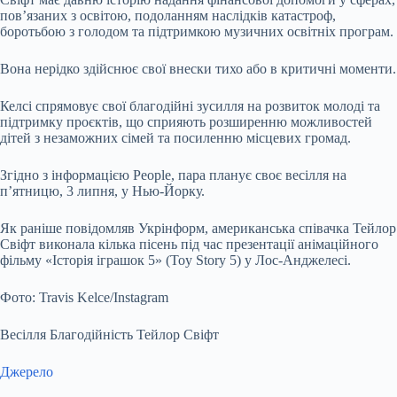
пов’язаних з освітою, подоланням наслідків катастроф,
боротьбою з голодом та підтримкою музичних освітніх програм.
Вона нерідко здійснює свої внески тихо або в критичні моменти.
Келсі спрямовує свої благодійні зусилля на розвиток молоді та
підтримку проєктів, що сприяють розширенню можливостей
дітей з незаможних сімей та посиленню місцевих громад.
Згідно з інформацією People, пара планує своє весілля на
п’ятницю, 3 липня, у Нью-Йорку.
Як раніше повідомляв Укрінформ, американська співачка Тейлор
Свіфт виконала кілька пісень під час презентації анімаційного
фільму «Історія іграшок 5» (Toy Story 5) у Лос-Анджелесі.
Фото: Travis Kelce/Instagram
Весілля Благодійність Тейлор Свіфт
Джерело