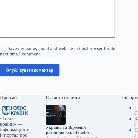
Save my name, email and website in this browser for the
next time I comment.
Опублікувати коментар
Про сайт
Останні новини
Інформ
П
С
«Голос
К
країни» —
С
Україна та Вірменія
інформаційни
П
розширюють кількість
й портал про
а