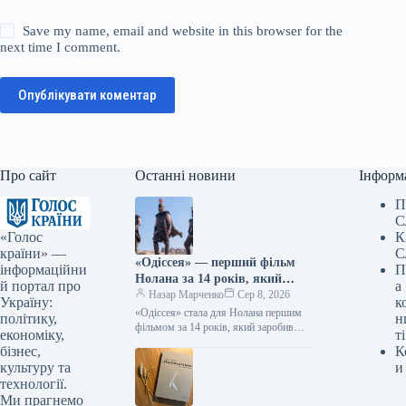
Save my name, email and website in this browser for the
next time I comment.
Опублікувати коментар
Про сайт
Останні новини
Інформ
П
С
«Голос
К
країни» —
С
«Одіссея» — перший фільм
інформаційни
П
Нолана за 14 років, який
й портал про
а
перетнув позначку в 1
Назар Марченко
Сер 8, 2026
Україну:
к
мільярд доларів.
«Одіссея» стала для Нолана першим
політику,
н
фільмом за 14 років, який заробив
економіку,
ті
понад $1 мільярд 08.08.2026 14:27
бізнес,
К
Укрінформ Стрічка Крістофера
культуру та
и
Нолана…
технології.
Ми прагнемо