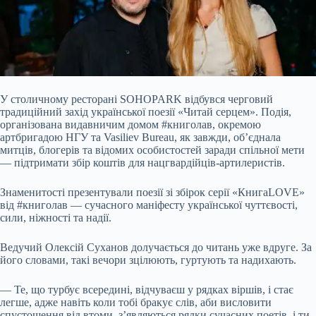
У столичному ресторані SOHOPARK відбувся черговий
традиційний захід української поезії «Читай серцем». Подія,
організована видавничим домом #книголав, окремою
артбригадою НГУ та Vasiliev Bureau, як завжди, об’єднала
митців, блогерів та відомих особистостей заради спільної мети
— підтримати збір коштів для нацгвардійців-артилеристів.
Знаменитості презентували поезії зі збірок серії «КнигаLOVE»
від #книголав
— сучасного маніфесту української чуттєвості,
сили, ніжності та надії.
Ведучий Олексій Суханов долучається до читань уже вдруге. За
його словами, такі вечори зцілюють, гуртують та надихають.
— Те, що турбує всередині, відчуваєш у рядках віршів, і стає
легше, адже навіть коли тобі бракує слів, аби висловити
спустошення від втоми, з’являються рядки сучасних поетів, і ти