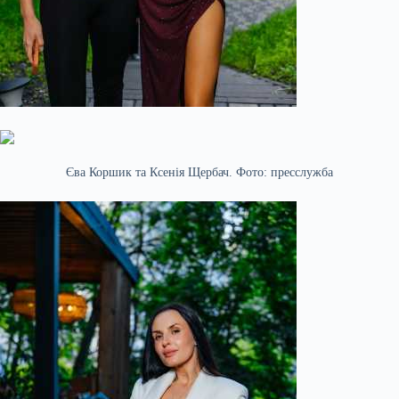
Єва Коршик та Ксенія Щербач. Фото: пресслужба