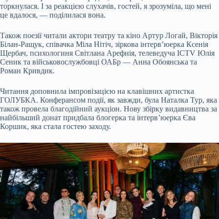
торкнулася. І за реакцією слухачів, гостей, я зрозуміла, що мені
це вдалося, — поділилася вона.
Також поезії читали актори театру та кіно Артур Логай, Вікторія
Білан-Ращук, співачка Міла Нітіч, зіркова інтерв’юерка Ксенія
Щербач, психологиня Світлана Арефнія, телеведуча ICTV Юлія
Сеник та військовослужбовці ОАБр — Анна Обоянська та
Роман Кривдик.
Читання доповнила імпровізацією на клавішних артистка
ГОЛУБКА. Конферансом події, як завжди, була Наталка Тур, яка
також провела благодійний аукціон. Нову збірку видавництва за
найбільший донат придбала блогерка та інтерв’юерка Єва
Коршик, яка стала гостею заходу.