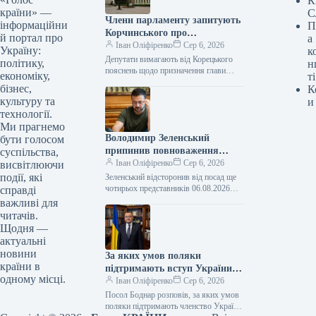
К
країни» —
С
Члени парламенту запитують
інформаційни
П
Корчинського про
й портал про
а
призначення міністра
Іван Оліфіренко
Сер 6, 2026
Україну:
к
цифрової трансформації без
Депутати вимагають від Корецького
політику,
н
узгодження з комітетом
пояснень щодо призначення глави
економіку,
ті
Мінцифри без обговорення в комітеті
Верховної Ради.
бізнес,
К
ВР 06.08.2026 17:02 Укрінформ Члени
культуру та
и
комітету Верховної…
технології.
Ми прагнемо
Володимир Зеленський
бути голосом
припинив повноваження
суспільства,
чотирьох послів.
Іван Оліфіренко
Сер 6, 2026
висвітлюючи
події, які
Зеленський відсторонив від посад ще
чотирьох представників 06.08.2026
справді
17:06 Укрінформ Глава держави
важливі для
Володимир Зеленський відправив у
читачів.
відставку послів, які представляли…
Щодня —
актуальні
новини
За яких умов поляки
країни в
підтримають вступ України
одному місці.
до Європейського Союзу,
Іван Оліфіренко
Сер 6, 2026
розповів посол Боднар.
Посол Боднар розповів, за яких умов
поляки підтримають членство України