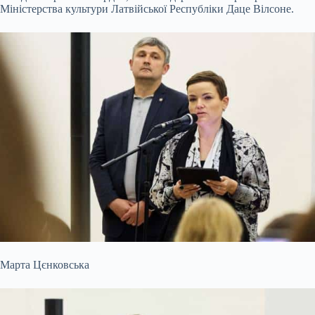
Міністерства культури Латвійської Республіки Даце Вілсоне.
Марта Цєнковська