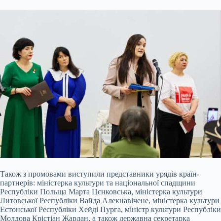
Також з промовами виступили представники урядів країн-
партнерів: міністерка культури та національної спадщини
Республіки Польща Марта Цєнковська, міністерка культури
Литовської Республіки Вайда Алекнавічене, міністерка культури
Естонської Республіки Хейді Пурга, міністр культури Республіки
Молдова Крістіан Жардан, а також державна секретарка