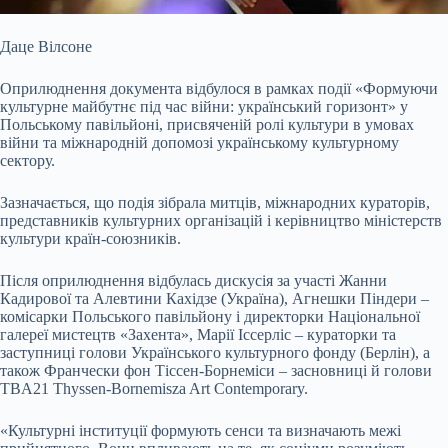
Даце Вілсоне
Оприлюднення документа відбулося в рамках події «Формуючи
культурне майбутнє під час війни: український горизонт» у
Польському павільйоні, присвяченій ролі культури в умовах
війни та міжнародній допомозі українському культурному
сектору.
Зазначається, що подія зібрала митців, міжнародних кураторів,
представників культурних організацій і керівництво міністерств
культури країн-союзників.
Після оприлюднення відбулась дискусія за участі Жанни
Кадирової та Алевтини Кахідзе (Україна), Агнешки Піндери –
комісарки Польського павільйону і директорки Національної
галереї мистецтв «Захента», Марії Іссерліс – кураторки та
заступниці голови Українського культурного фонду (Берлін), а
також Франчески фон Тіссен-Борнеміси – засновниці й голови
TBA21 Thyssen-Bornemisza Art Contemporary.
«Культурні інституції формують сенси та визначають межі