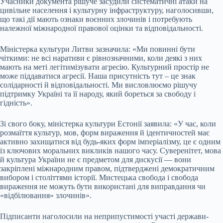
Учасники документа рішуче засудили систематичні атаки на
цивільне населення і культурну інфраструктуру, наголосивши,
що такі дії мають ознаки воєнних злочинів і потребують
належної міжнародної правової оцінки та відповідальності.
Міністерка культури Литви зазначила: «Ми повинні бути
чіткими: не всі наративи є рівнозначними, коли деякі з них
мають на меті легітимізувати агресію. Культурний простір не
може піддаватися агресії. Наша присутність тут – це знак
солідарності й відповідальності. Ми висловлюємо рішучу
підтримку Україні та її народу, який бореться за свободу і
гідність».
Зі свого боку, міністерка культури Естонії заявила: «У час, коли
розмаїття культур, мов, форм вираження й ідентичностей має
активно захищатися від будь-яких форм імперіалізму, це є одним
із ключових моральних викликів нашого часу. Суверенітет, мова
й культура України не є предметом для дискусії — вони
закріплені міжнародним правом, підтверджені демократичним
вибором і століттями історії. Мистецька свобода і свобода
вираження не можуть бути використані для виправдання чи
«відбілювання» злочинів».
Підписанти наголосили на неприпустимості участі держави-