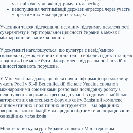
у сфері культури, які підтримують агресію;
недопущення легітимізації держави-агресора через участь
у престижних міжнародних заходах.
Учасники також підтвердили незмінну підтримку незалежності,
суверенітету й територіальної цілісності України в межах її
міжнародно визнаних кордонів.
У документі наголошується, що культура є невід’ємною
складовою демократичних цінностей – свободи, гідності та прав
людини – і не може бути відокремлена від реальності, в якій ці
цінності зазнають порушень.
У Мінкульті нагадали, що після появи інформації про можливу
участь Росії у 61-й Венеційській бієнале Україна спільно з
міжнародними союзниками розпочала послідовну роботу з
недопущення держави-агресора до участі в одному з найбільш
авторитетних мистецьких форумів світу. Задіяний комплекс
дипломатичних і політичних інструментів – від офіційних
звернень і консолідації міжнародної підтримки до опрацювання
санкційних механізмів.
Міністерство культури України спільно з Міністерством