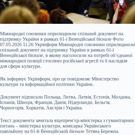
Міжнародні союзники оприлюднили спільний документ на
підтримку України в рамках 61-ї Венеційської бієнале Фото
07.05.2026 11:26 Укрінформ Міжнародні союзники оприлюднили
спільний документ на підтримку України в рамках 61-ї
Венеційської бієнале, в якому наголосили на потребі об’єднаної
міжнародної позиції стосовно російської агресії та її наслідків
для сфери культури.
Як інформує Укрінформ, про це повідомляє Міністерство
культури та інформаційної політики України.
Документ підписали
Польща, Литва, Латвія, Естонія, Молдова,
Іспанія, Швеція, Франція, Данія, Нідерланди, Бельгія,
Чорногорія, Хорватія, Австрія і Україна.
Текст документа зачитала віцепрем’єр-міністерка з гуманітарних
питань – міністерка культури, комісарка Українського
павільйону на 61-й Венеційській бієнале Тетяна Бережна.