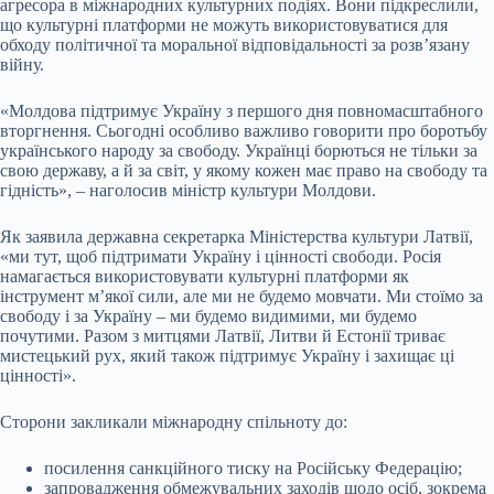
агресора в міжнародних культурних подіях. Вони підкреслили,
що культурні платформи не можуть використовуватися для
обходу політичної та моральної відповідальності за розв’язану
війну.
«Молдова підтримує Україну з першого дня повномасштабного
вторгнення. Сьогодні особливо важливо говорити про боротьбу
українського народу за свободу. Українці борються не тільки за
свою державу, а й за світ, у якому кожен має право на свободу та
гідність», – наголосив міністр культури Молдови.
Як заявила державна секретарка Міністерства культури Латвії,
«ми тут, щоб підтримати Україну і цінності свободи. Росія
намагається використовувати культурні платформи як
інструмент м’якої сили, але ми не будемо мовчати. Ми стоїмо за
свободу і за Україну – ми будемо видимими, ми будемо
почутими. Разом з митцями Латвії, Литви й Естонії триває
мистецький рух, який також підтримує Україну і захищає ці
цінності».
Сторони закликали міжнародну спільноту до:
посилення санкційного тиску на Російську Федерацію;
запровадження обмежувальних заходів щодо осіб, зокрема