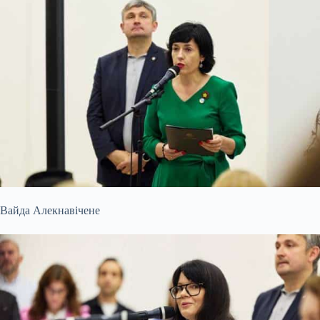
Вайда Алекнавічене