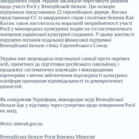
закордонних справ України закликали переглянути рішення
щодо участі Росії у Венеційській бієнале. Цю позицію
підтримали представники 22 європейських держав. Висока
представниця ЄС із закордонних справ і політики безпеки Кая
Каллас також наголосила на моральній неприйнятності участі
Росії у міжнародних культурних подіях на тлі систематичного
знищення української культурної спадщини. У цьому контексті
порушено питання подальшої фінансової підтримки
Венеційської бієнале з боку Європейського Союзу.
Україна вже запровадила персональні санкції проти окремих
осіб, причетних до підготовки російського павільйону, і
продовжує систематичну взаємодію з міжнародними
партнерами з метою забезпечення відповідності культурних
платформ принципам відповідальності та демократичних
цінностей.
Як повідомляв Укрінформ, міжнародне журі Венеційської
бієнале йде у відставку через суперечки щодо повернення Росії
на захід.
Фото: mincult.gov.ua
Венеційська бієнале Росія Бережна Мінкульт