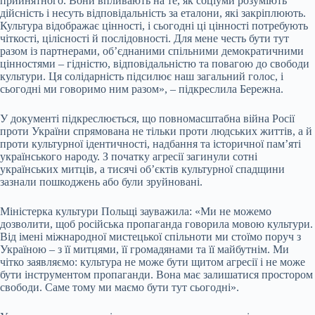
прийнятного. Вони впливають на те, як соціуми розуміють
дійсність і несуть відповідальність за еталони, які закріплюють.
Культура відображає цінності, і сьогодні ці цінності потребують
чіткості, цілісності й послідовності. Для мене честь бути тут
разом із партнерами, об’єднаними спільними демократичними
цінностями – гідністю, відповідальністю та повагою до свободи
культури. Ця солідарність підсилює наш загальний голос, і
сьогодні ми говоримо ним разом», – підкреслила Бережна.
У документі підкреслюється, що повномасштабна війна Росії
проти України спрямована не тільки проти людських життів, а й
проти культурної ідентичності, надбання та історичної пам’яті
українського народу. З початку агресії загинули сотні
українських митців, а тисячі об’єктів культурної спадщини
зазнали пошкоджень або були зруйновані.
Міністерка культури Польщі зауважила: «Ми не можемо
дозволити, щоб російська пропаганда говорила мовою культури.
Від імені міжнародної мистецької спільноти ми стоїмо поруч з
Україною – з її митцями, її громадянами та її майбутнім. Ми
чітко заявляємо: культура не може бути щитом агресії і не може
бути інструментом пропаганди. Вона має залишатися простором
свободи. Саме тому ми маємо бути тут сьогодні».