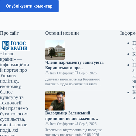
Опублікувати коментар
Про сайт
Останні новини
Інформ
П
С
«Голос
К
країни» —
С
Члени парламенту запитують
інформаційни
П
Корчинського про
й портал про
а
призначення міністра
Іван Оліфіренко
Сер 6, 2026
Україну:
к
цифрової трансформації без
Депутати вимагають від Корецького
політику,
н
узгодження з комітетом
пояснень щодо призначення глави
економіку,
ті
Мінцифри без обговорення в комітеті
Верховної Ради.
бізнес,
К
ВР 06.08.2026 17:02 Укрінформ Члени
культуру та
и
комітету Верховної…
технології.
Ми прагнемо
Володимир Зеленський
бути голосом
припинив повноваження
суспільства,
чотирьох послів.
Іван Оліфіренко
Сер 6, 2026
висвітлюючи
події, які
Зеленський відсторонив від посад ще
чотирьох представників 06.08.2026
справді