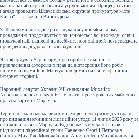
масштабах або організованим угрупованням. Процесуальний
нагляд проводить Шевченківська окружна прокуратура міста
Києва", – зазначила Винокурова.
За її словами, досудове розслідування у кримінальному
провадженні продовжується, здійснюються всі необхідні слідчі
(пошукові) дії, націлені на всебічне, повноцінне й неупереджене
проведення досудового розслідування.
Як інформував Укрінформ, про спробу незаконного
привласнення авторських прав на відтворення його робіт
іншими особами Іван Марчук повідомив на своїй офіційній
інтернет-сторінці.
Народний депутат України VII скликання Михайло
Апостол заперечив наявність у нього зареєстрованих майнових
прав на картини Марчука.
Тернопільський міськрайонний суд розпочав розгляд у справі
про визнання нечинним ліцензійної угоди 11 липня 2025 року за
позовною заявою Марчука. Відповідачами у даній справі є
підписанти ліцензійної угоди Павленко Сергій Петрович,
Синиця Михайло Миколайович, Апостол Ігор Михайлович та