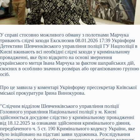
У справі стосовно можливого обману з полотнами Марчука
тривають слідчі заходи Ексклюзив 08.01.2026 17:39 Укрінформ
Детективи Шевченківського управління поліції ГУ Нацполіції в
Києві вживають всі необхідні слідчі заходи у кримінальному
провадженні, яке було відкрито на основі звернення
українського митця Івана Марчука за фактом шахрайських дій,
скоєних в особливо значних розмірах або організованою групою
осіб.
Про це заявила у коментарі Укрінформу прессекретар Київської
міської прокуратури Ірина
Винокурова.
"Слідчим відділом Шевченківського управління поліції
Головного управління Національної поліції у м. Києві
здійснюється досудове слідство у кримінальному провадженні
від 18.12.2025 за ознаками здійснення кримінального діяння,
передбаченого ч. 5 ст. 190 Кримінального кодексу України, яке
було ініційовано на підставі заяви художника. Розслідування
відбувається за фактом обману, вчиненого в особливо великих