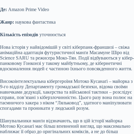
Де:
Amazon Prime Video
Жанр:
наукова фантастика
Кількість епізодів
уточнюється
Нова історія у найвідомішій у світі кіберпанк-франшизі – свіжа
анімаційна адаптація футуристичної манґи Масамуне Шіро від
Science SARU та режисера Моко-Тян. Події відбуваються у кібер-
панковому Гонконзі у такому майбутньому, де кібернетичні
вдосконалення людей є частиною їхнього повсякденного життя.
Високоінтелектуальна кібергероїня Мотоко Кусанаґі – майорка з
9-го відділу Департаменту громадської безпеки, відома своїми
навичками дедукції, хакерства та військової тактики – розслідує
справи, пов’язані з кіберзлочинністю. Цього разу вона полює на
таємничого хакера з ніком “Ляльковод”, здатного маніпулювати
спогадами та проникати у людський розум.
Шанувальники манґи відзначають, що в цій історії майорка
Мотоко Кусанаґі має більш впевнений вигляд, що максимально
наближає її образ до оригінальних коміксів, а не до більш