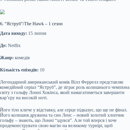
6. “Яструб”/The Hawk – 1 сезон
Дата виходу:
15 липня
Де:
Netflix
Жанр:
комедія
Кількість епізодів:
10
Легендарний американський комік Вілл Феррелл представляє
комедійний серіал “Яструб”, де зіграє роль колишнього чемпіона
світу з гольфу Лонні Хокінса, який намагатиметься завершити
кар’єру на високій ноті.
Його тіло кличе у відставку, але серце підказує, що ще не фінал.
Його колишня дружина та син Ленс – новий золотий хлопчик
гольфу – знають, що Лонні “здувся”. Але той вперся і хоче
продемонструвати свою магію на великому турнірі, щоб