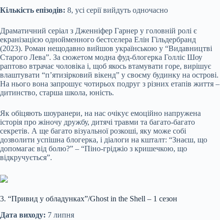
Кількість епізодів:
8, усі серії вийдуть одночасно
Драматичний серіал з Дженніфер Гарнер у головній ролі є
екранізацією однойменного бестселера Елін Гільдербранд
(2023). Роман нещодавно вийшов українською у “Видавництві
Старого Лева”. За сюжетом модна фуд-блогерка Голліс Шоу
раптово втрачає чоловіка і, щоб якось втамувати горе, вирішує
влаштувати “п’ятизірковий вікенд” у своєму будинку на острові.
На нього вона запрошує чотирьох подруг з різних етапів життя –
дитинство, старша школа, юність.
Як обіцяють шоуранери, на нас очікує емоційно напружена
історія про жіночу дружбу, дитячі травми та багато-багато
секретів. А ще багато візуальної розкоші, яку може собі
дозволити успішна блогерка, і діалоги на кшталт: “Знаєш, що
допомагає від болю?” – “Піно-гріджіо з кришечкою, що
відкручується”.
3. “Привид у обладунках”/Ghost in the Shell – 1 сезон
Дата виходу:
7 липня