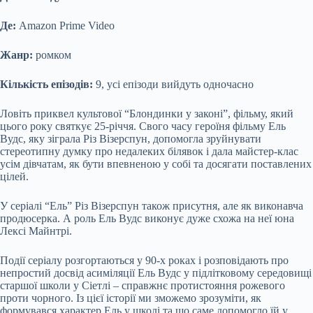
Де:
Amazon Prime Video
Жанр:
ромком
Кількість епізодів:
9, усі епізоди вийдуть одночасно
Ловіть приквел культової “Блондинки у законі”, фільму, який
цього року святкує 25-річчя. Свого часу героїня фільму Ель
Вудс, яку зіграла Різ Візерспун, допомогла зруйнувати
стереотипну думку про недалеких білявок і дала майстер-клас
усім дівчатам, як бути впевненою у собі та досягати поставлених
цілей.
У серіалі “Ель” Різ Візерспун також присутня, але як виконавча
продюсерка. А роль Ель Вудс виконує дуже схожа на неї юна
Лексі Майнтрі.
Події серіалу розгортаються у 90-х роках і розповідають про
непростий досвід асиміляції Ель Вудс у підлітковому середовищі
старшої школи у Сіетлі – справжнє протистояння рожевого
проти чорного. Із цієї історії ми зможемо зрозуміти, як
формувався характер Ель у школі та що саме допомогло їй у