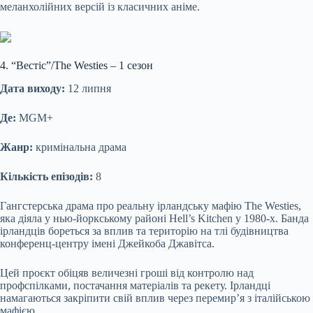
меланхолійних версій із класичних аніме.
4. “Вестіс”/The Westies – 1 сезон
Дата виходу:
12 липня
Де:
MGM+
Жанр:
кримінальна драма
Кількість епізодів:
8
Гангстерська драма про реальну ірландську мафію The Westies,
яка діяла у нью-йоркському районі Hell’s Kitchen у 1980-х. Банда
ірландців бореться за вплив та територію на тлі будівництва
конференц-центру імені Джейкоба Джавітса.
Цей проєкт обіцяв величезні гроші від контролю над
профспілками, постачання матеріалів та рекету. Ірландці
намагаються закріпити свій вплив через перемир’я з італійською
мафією.