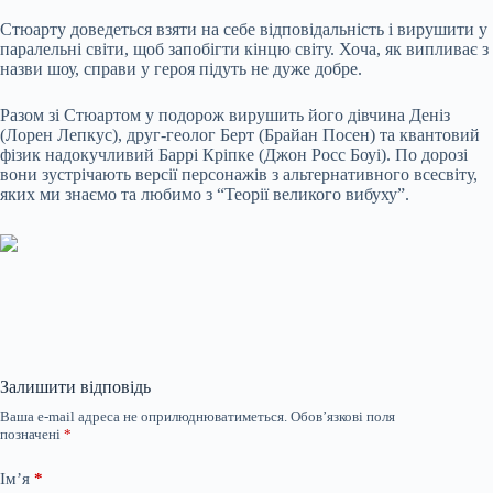
Стюарту доведеться взяти на себе відповідальність і вирушити у
паралельні світи, щоб запобігти кінцю світу. Хоча, як випливає з
назви шоу, справи у героя підуть не дуже добре.
Разом зі Стюартом у подорож вирушить його дівчина Деніз
(Лорен Лепкус), друг-геолог Берт (Брайан Посен) та квантовий
фізик надокучливий Баррі Кріпке (Джон Росс Боуі). По дорозі
вони зустрічають версії персонажів з альтернативного всесвіту,
яких ми знаємо та любимо з “Теорії великого вибуху”.
Залишити відповідь
Ваша e-mail адреса не оприлюднюватиметься.
Обов’язкові поля
позначені
*
Ім’я
*