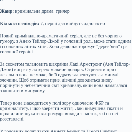
Жанр:
кримінальна драма, трилер
Кількість епізодів:
7, перші два вийдуть одночасно
Новий кримінально-драматичний серіал, але не без чорного
гумору, з Анею Тейлор-Джой у головній ролі, може стати одним
із головних літніх хітів. Хоча дещо насторожує “дерев’яна” гра
головної героїні.
За сюжетом талановита шахрайка Лакі Армстронг (Аня Тейлор-
Джой) виграє у лотерею мільйон доларів. Отримати приз
легально вона не може, бо її одразу заарештують за минулі
злочини. Щоб отримати приз, дівчині доводиться знову
поринути у небезпечний світ криміналу, який вона намагалася
залишити в минулому.
Тепер вона знаходиться у полі зору одночасно ФБР та
криміналітету, і щоб зберегти життя, Лакі вимушена тікати й
щохвилини шукати хитромудрі виходи з пасток, які на неї
розставлені.
У головних ролях також Аннетт Бенінг та Тімоті Оліфант.