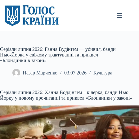
Перейти
до
вмісту
Серіали липня 2026: Ганна Вудінґем — убивця, банди
Нью-Йорка у свіжому трактуванні та приквел
«Блондинки в законі»
Назар Марченко
03.07.2026
Культура
Серіали липня 2026: Ханна Воддінгем – кілерка, банди Нью-
Йорку у новому прочитанні та приквел «Блондинки у законі»