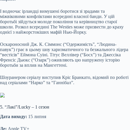
І водночас ірландці вимушені боротися зі зрадами та
міжвіковими конфліктами всередині власної банди. У цій
боротьбі зійдуться молоде покоління та керівництво старої
школи. Розкол всередині The Westies може призвести до краху
однієї з найжорстокіших мафій Нью-Йорку.
Оскароносний Дж. К. Сіммонс (“Одержимість”, “Людина-
павук”) грає в цьому шоу харизматичного та безжального лідера
“вестісів” Еймона Суіні. Тітус Веллівер (“Босх”) та Джессіка
Френсіс Дьюкс (“Озарк”) оживляють цю напружену історію
боротьби за вплив на Мангеттені.
Шоуранером серіалу виступив Кріс Бранкато, відомий по роботі
над серіалами “Нарко” та “Ганнібал”.
5. “Лакі”/Lucky – 1 сезон
Дата виходу:
15 липня
Де:
Apple TV+