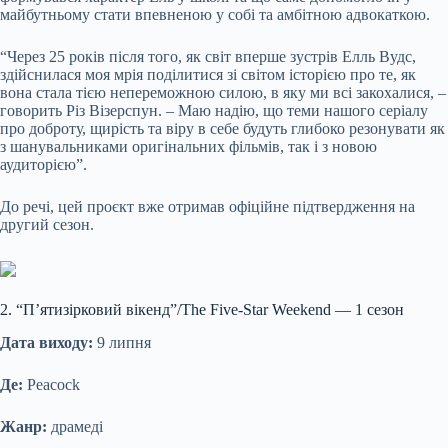
майбутньому стати впевненою у собі та амбітною адвокаткою.
“Через 25 років після того, як світ вперше зустрів Елль Вудс,
здійснилася моя мрія поділитися зі світом історією про те, як
вона стала тією непереможною силою, в яку ми всі закохалися, –
говорить Різ Візерспун. – Маю надію, що теми нашого серіалу
про доброту, щирість та віру в себе будуть глибоко резонувати як
з шанувальниками оригінальних фільмів, так і з новою
аудиторією”.
До речі, цей проєкт вже отримав офіційне підтвердження на
другий сезон.
2. “П’ятизірковий вікенд”/The Five-Star Weekend — 1 сезон
Дата виходу:
9 липня
Де:
Peacock
Жанр:
драмеді