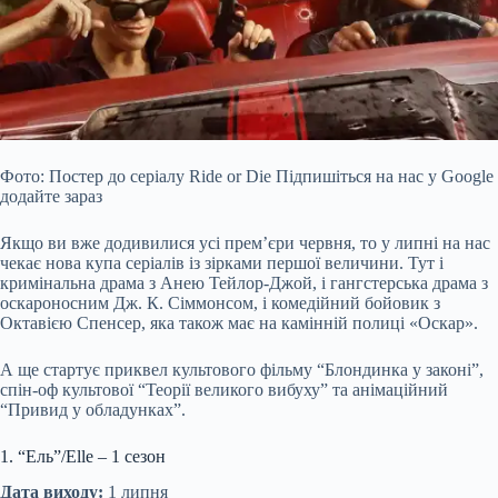
Фото: Постер до серіалу Ride or Die Підпишіться на нас у Google
додайте зараз
Якщо ви вже додивилися усі прем’єри червня, то у липні на нас
чекає нова купа серіалів із зірками першої величини. Тут і
кримінальна драма з Анею Тейлор-Джой, і гангстерська драма з
оскароносним Дж. К. Сіммонсом, і комедійний бойовик з
Октавією Спенсер, яка також має на камінній полиці «Оскар».
А ще
стартує приквел культового фільму “Блондинка у законі”,
спін-оф культової “Теорії великого вибуху” та анімаційний
“Привид у обладунках”.
1. “Ель”/Elle – 1 сезон
Дата виходу:
1 липня