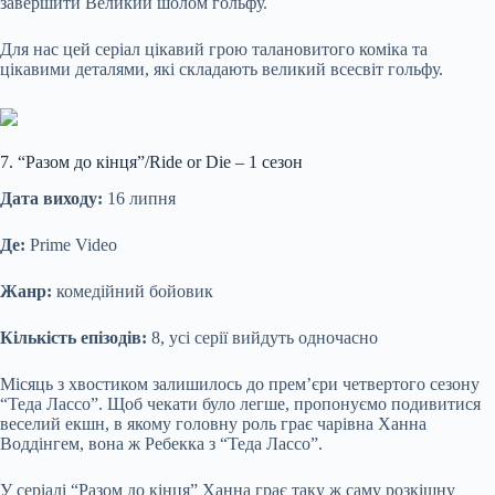
завершити Великий шолом гольфу.
Для нас цей серіал цікавий грою талановитого коміка та
цікавими деталями, які складають великий всесвіт гольфу.
7. “Разом до кінця”/Ride or Die – 1 сезон
Дата виходу:
16 липня
Де:
Prime Video
Жанр:
комедійний бойовик
Кількість епізодів:
8, усі серії вийдуть одночасно
Місяць з хвостиком залишилось до прем’єри четвертого сезону
“Теда Лассо”. Щоб чекати було легше, пропонуємо подивитися
веселий екшн, в якому головну роль грає чарівна Ханна
Воддінгем, вона ж Ребекка з “Теда Лассо”.
У серіалі “Разом до кінця” Ханна грає таку ж саму розкішну