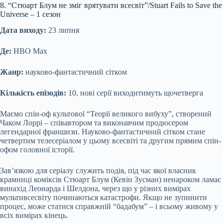
8. “Стюарт Блум не зміг врятувати всесвіт”/Stuart Fails to Save the
Universe – 1 сезон
Дата виходу:
23 липня
Де:
HBO Max
Жанр:
науково-фантастичний сітком
Кількість епізодів:
10, нові серії виходитимуть щочетверга
Маємо спін-оф культової “Теорії великого вибуху”, створений
Чаком Лоррі – співавтором та виконавчим продюсером
легендарної франшизи. Науково-фантастичний сітком стане
четвертим телесеріалом у цьому всесвіті та другим прямим спін-
офом головної історії.
Зав’язкою для серіалу служить подія, під час якої власник
крамниці коміксів Стюарт Блум (Кевін Зусман) ненароком ламає
винахід Леонарда і Шелдона, через що у різних вимірах
мультивсесвіту починаються катастрофи. Якщо не зупинити
процес, може статися справжній “бадабум” – і всьому живому у
всіх вимірах кінець.