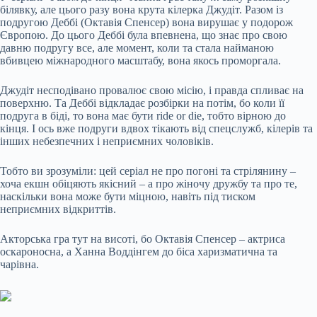
білявку, але цього разу вона крута кілерка Джудіт. Разом із
подругою Деббі (Октавія Спенсер) вона вирушає у подорож
Європою. До цього Деббі була впевнена, що знає про свою
давню подругу все, але момент, коли та стала найманою
вбивцею міжнародного масштабу, вона якось проморгала.
Джудіт несподівано провалює свою місію, і правда спливає на
поверхню. Та Деббі відкладає розбірки на потім, бо коли її
подруга в біді, то вона має бути ride or die, тобто вірною до
кінця. І ось вже подруги вдвох тікають від спецслужб, кілерів та
інших небезпечних і неприємних чоловіків.
Тобто ви зрозуміли: цей серіал не про погоні та стрілянину –
хоча екшн обіцяють якісний – а про жіночу дружбу та про те,
наскільки вона може бути міцною, навіть під тиском
неприємних відкриттів.
Акторська гра тут на висоті, бо Октавія Спенсер – актриса
оскароносна, а Ханна Воддінгем до біса харизматична та
чарівна.