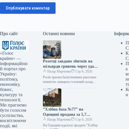
Опублікувати коментар
Про сайт
Останні новини
Інформ
П
С
«Голос
К
країни» —
С
Розетці завдано збитків на
інформаційни
П
мільярди гривень через удар
й портал про
а
по складу під Києвом
Назар Марченко
Сер 6, 2026
Україну:
к
Росія трьома балістичними ракетами
політику,
н
повністю знищила головний склад
економіку,
ті
Rozetka Внаслідок чергової російської
бізнес,
К
атаки повністю знищено складський
культуру та
и
комплекс інтернет-ритейлера
технології.
Ми прагнемо
“Хлібна база №77” на
бути голосом
Одещині продана за 5,7
суспільства,
мільйона гривень.
Назар Марченко
Сер 6, 2026
висвітлюючи
події, які
На Одещині вдалося продати “Хлібну