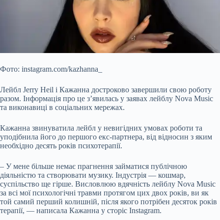
Фото: instagram.com/kazhanna_
Лейбл Jerry Heil і Кажанна достроково завершили свою роботу
разом. Інформація про це з’явилась у заявах лейблу Nova Music
та виконавиці в соціальних мережах.
Кажанна звинуватила лейбл у невигідних умовах роботи та
уподібнила його до першого екс-партнера, від відносин з яким
необхідно десять років психотерапії.
– У мене більше немає прагнення займатися публічною
діяльністю та створювати музику.
Індустрія — кошмар,
суспільство ще гірше. Висловлюю вдячність лейблу Nova Music
за всі мої психологічні травми протягом цих двох років, ви як
той самий перший колишній, після якого потрібен десяток років
терапії, — написала Кажанна у сторіс Instagram.