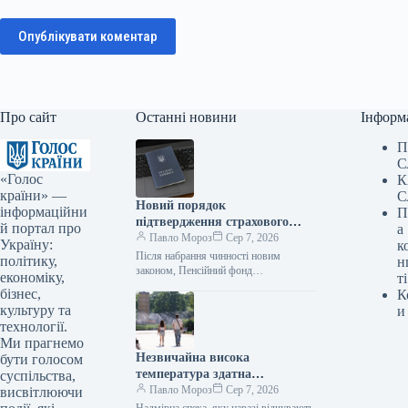
Опублікувати коментар
Про сайт
Останні новини
Інформ
П
С
«Голос
К
країни» —
С
Новий порядок
інформаційни
П
підтвердження страхового
й портал про
а
стажу пояснено депутатом
Павло Мороз
Сер 7, 2026
Україну:
к
Після набрання чинності новим
політику,
н
законом, Пенсійний фонд
економіку,
ті
зобов’язаний самостійно здійснювати
бізнес,
К
пошук підтверджень страхового стажу
культуру та
и
в державних реєстрах та надавати
технології.
сприяння…
Ми прагнемо
Незвичайна висока
бути голосом
температура здатна
суспільства,
викликати серцевий напад чи
Павло Мороз
Сер 7, 2026
висвітлюючи
мозковий удар – лікарі