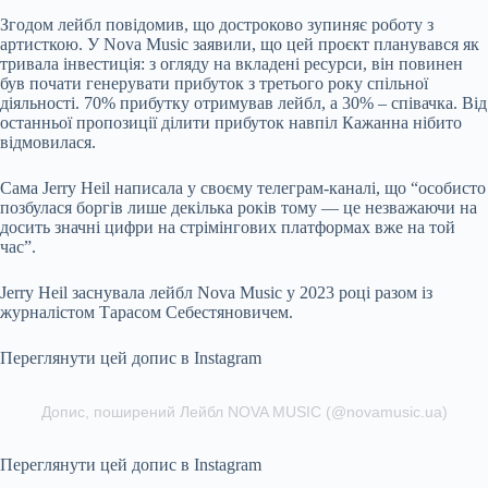
Згодом лейбл повідомив, що достроково зупиняє роботу з
артисткою. У Nova Music заявили, що цей проєкт планувався як
тривала інвестиція: з огляду на вкладені ресурси, він повинен
був почати генерувати прибуток з третього року спільної
діяльності. 70% прибутку отримував лейбл, а 30% – співачка. Від
останньої пропозиції ділити прибуток навпіл Кажанна нібито
відмовилася.
Сама Jerry Heil написала у своєму телеграм-каналі, що “особисто
позбулася боргів лише декілька років тому — це незважаючи на
досить значні цифри на стрімінгових платформах вже на той
час”.
Jerry Heil заснувала лейбл Nova Music у 2023 році разом із
журналістом Тарасом Себестяновичем.
Переглянути цей допис в Instagram
Допис, поширений Лейбл NOVA MUSIC (@novamusic.ua)
Переглянути цей допис в Instagram