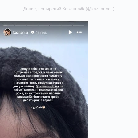
Допис, поширений Кажанна🦇 (@kazhanna_)