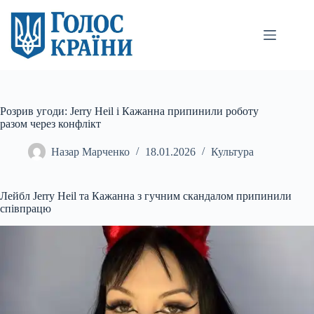
Перейти
до
вмісту
Розрив угоди: Jerry Heil і Кажанна припинили роботу
разом через конфлікт
Назар Марченко
18.01.2026
Культура
Лейбл Jerry Heil та Кажанна з гучним скандалом припинили
співпрацю