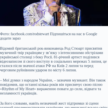
Фото: facebook.com/rodstewart Підпишіться на нас в Google
додати зараз
Відомий британський рок-виконавець Род Стюарт присвятив
музичний твір українцям у зв’язку з інтенсивними обстрілами
української столиці з боку Росії. 81-річний артист поділився
відеозаписом зі свого виступу в соціальних мережах 5 липня, це
сталося після значної атаки РФ на Київ 2 липня та перед
черговим руйнівним ударом по місту 6 липня.
– Мої
думки з народом України, – зазначив музикант. Він також
повідомив, що останні кілька років він присвячує свою пісню
«Rhythm of My Heart» вираженню поваги до сили, відваги та
незламності українців.
За його словами, навіть незначний жест підтримки зі сцени
здатний продемонструвати українцям, що мешканці всього світу