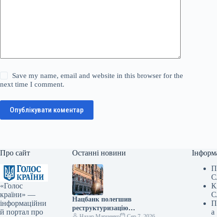
Save my name, email and website in this browser for the
next time I comment.
Опублікувати коментар
Про сайт
Останні новини
Інформ
П
С
«Голос
К
країни» —
С
Нацбанк полегшив
інформаційни
П
реструктуризацію
й портал про
а
заборгованості для
Назар Марченко
Сер 7, 2026