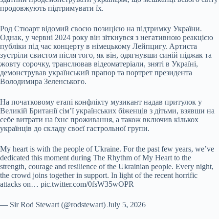
продовжують підтримувати їх.
Род Стюарт відомий своєю позицією на підтримку України.
Однак, у червні 2024 року він зіткнувся з негативною реакцією
публіки під час концерту в німецькому Лейпцигу. Артиста
зустріли свистом після того, як він, одягнувши синій піджак та
жовту сорочку, транслював відеоматеріали, зняті в Україні,
демонстрував український прапор та портрет президента
Володимира Зеленського.
На початковому етапі конфлікту музикант надав притулок у
Великій Британії сім’ї українських біженців з дітьми, взявши на
себе витрати на їхнє проживання, а також включив кількох
українців до складу своєї гастрольної групи.
My heart is with the people of Ukraine. For the past few years, we’ve
dedicated this moment during The Rhythm of My Heart to the
strength, courage and resilience of the Ukrainian people. Every night,
the crowd joins together in support. In light of the recent horrific
attacks on… pic.twitter.com/0fsW35wOPR
— Sir Rod Stewart (@rodstewart) July 5, 2026