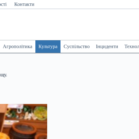
сті
Контакти
Агрополітика
Культура
Суспільство
Інциденти
Технол
рщу.