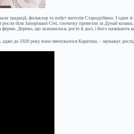
али традиції, фольклор та побут жителів Стародубівки. І один зі 
і росли біля Запорізької Січі, спочатку привезли за Дунай козаки,
а ферми. Дерево, що залишилося, росте й досі, і його називають 
, адже до 1920 року воно іменувалося Каратиш, – зауважує дослі