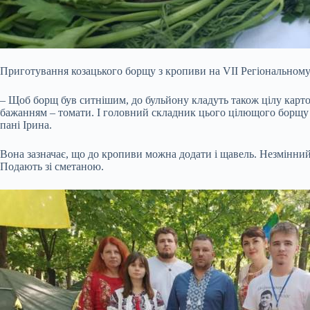
Приготування козацького борщу з кропиви на VII Регіональному 
– Щоб борщ був ситнішим, до бульйону кладуть також цілу картопл
бажанням – томати. І головний складник цього цілющого борщу – 
пані Ірина.
Вона зазначає, що до кропиви можна додати і щавель. Незмінний 
Подають зі сметаною.