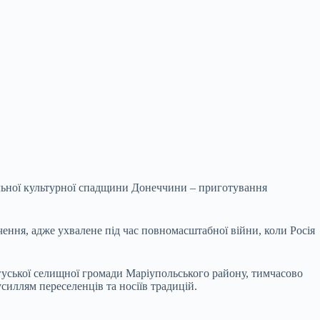
льної культурної спадщини Донеччини – приготування
ння, адже ухвалене під час повномасштабної війни, коли Росія
ангуської селищної громади Маріупольського району, тимчасово
иллям переселенців та носіїв традицій.