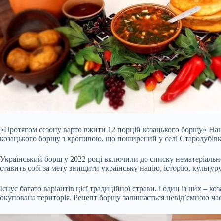
«Протягом сезону варто вжити 12 порцій козацького борщу» На
козацького борщу з кропивою, що поширений у селі Стародубів
Український борщ у 2022 році включили до списку нематеріальн
ставить собі за мету знищити українську націю, історію, культуру
Існує багато
варіантів цієї традиційної страви, і один із них –
окупована територія. Рецепт борщу залишається невід’ємною час