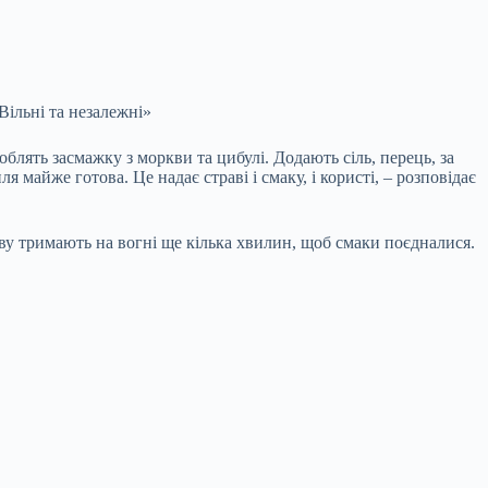
ільні та незалежні»
блять засмажку з моркви та цибулі. Додають сіль, перець, за
майже готова. Це надає страві і смаку, і користі, – розповідає
аву тримають на вогні ще кілька хвилин, щоб смаки поєдналися.