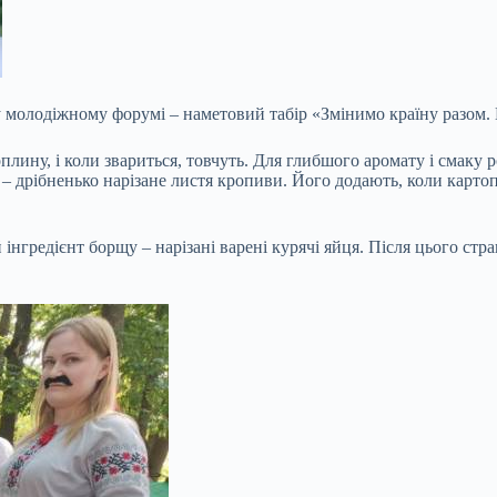
молодіжному форумі – наметовий табір «Змінимо країну разом. В
ину, і коли звариться, товчуть. Для глибшого аромату і смаку ро
дрібненько нарізане листя кропиви. Його додають, коли картопля 
інгредієнт борщу – нарізані варені курячі яйця. Після цього стр