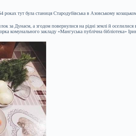
64 роках тут була станиця Стародубівська в Азовському козацьком
лок за Дунаєм, а згодом повернулися на рідні землі й оселилися 
кторка комунального закладу «Мангуська публічна бібліотека» Іри