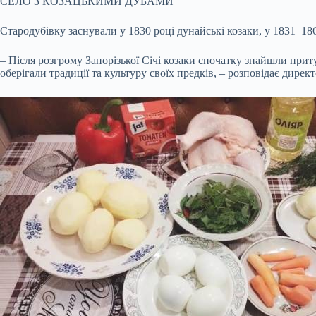
СЕЛО З КОЗАЦЬКИМИ ДУБАМИ
Стародубівку заснували у 1830 році дунайські козаки, у 1831–18
– Після розгрому Запорізької Січі козаки спочатку знайшли приту
оберігали традиції та культуру своїх предків, – розповідає дире