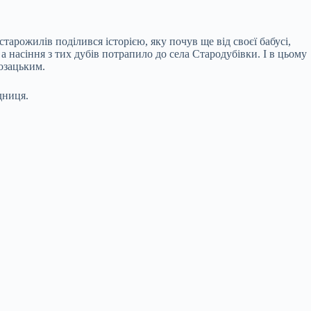
старожилів поділився історією, яку почув ще від своєї бабусі,
 а насіння з тих дубів потрапило до села Стародубівки. І в цьому
козацьким.
дниця.