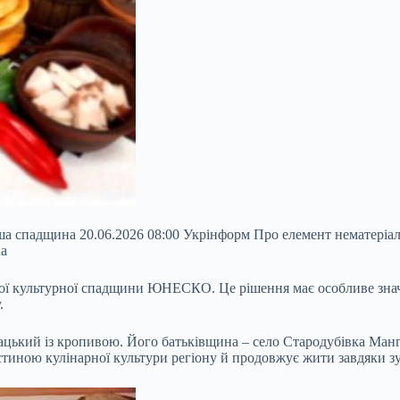
ша спадщина 20.06.2026 08:00 Укрінформ Про елемент нематеріа
ка
ої культурної спадщини ЮНЕСКО. Це рішення має особливе значе
.
 козацький із кропивою. Його батьківщина – село Стародубівка М
тиною кулінарної культури регіону й продовжує жити завдяки зус