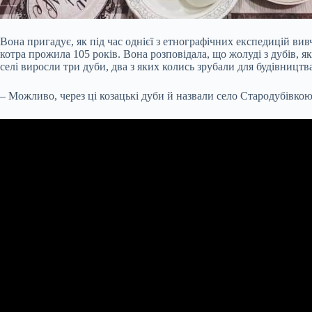
Вона пригадує, як під час однієї з етнографічних експедицій вивч
котра прожила 105 років. Вона розповідала, що жолуді з дубів, як
селі виросли три дуби, два з яких колись зрубали для будівництв
– Можливо, через ці козацькі дуби й назвали село Стародубівкою