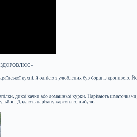
 ОЗДОРОВЛЮЄ»
раїнської кухні, й однією з улюблених був борщ із кропивою. Йо
пілки, дикої качки або домашньої курки. Нарізають шматочками, 
ульйон. Додають нарізану картоплю, цибулю.