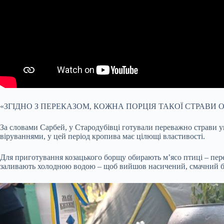
«ЗГІДНО З ПЕРЕКАЗОМ, КОЖНА ПОРЦІЯ ТАКОЇ СТРАВИ
За словами Сарбей, у Стародубівці готували переважно страви ук
віруваннями, у цей період кропива має цілющі властивості.
Для приготування козацького борщу обирають м’ясо птиці – пере
заливають холодною водою – щоб вийшов насичений, смачний б