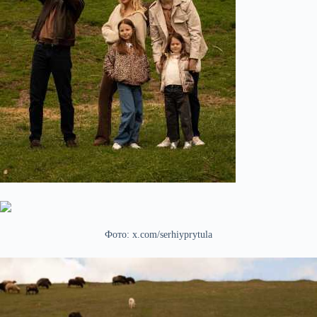
Фото: x.com/serhiyprytula