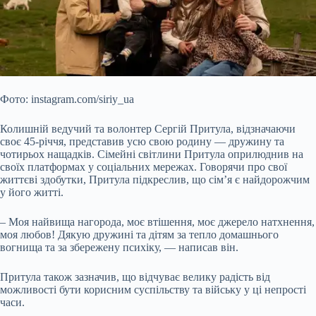
Фото: instagram.com/siriy_ua
Колишній ведучий та волонтер Сергій Притула, відзначаючи
своє 45-річчя, представив усю свою родину — дружину та
чотирьох нащадків. Сімейні світлини Притула оприлюднив на
своїх платформах у соціальних мережах. Говорячи про свої
життєві здобутки, Притула підкреслив, що сім’я є найдорожчим
у його житті.
– Моя найвища нагорода, моє втішення, моє джерело натхнення,
моя любов!
Дякую дружині та дітям за тепло домашнього
вогнища та за збережену психіку, — написав він.
Притула також зазначив, що відчуває велику радість від
можливості бути корисним суспільству та війську у ці непрості
часи.