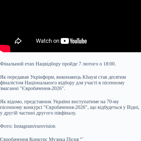
Фінальний етап Нацвідбору пройде 7 лютого о 18:00.
Як передавав Укрінформ, виконавець Khayat став десятим
фіналістом Національного відбору для участі в пісенному
змаганні "Євробачення-2026".
Як відомо, представник України виступатиме на 70-му
пісенному конкурсі "Євробачення-2026", що відбудеться у Відні,
у другій частині другого півфіналу.
Фото: Іnstagram/eurovision
Євробачення Конкурс Музика Пісня “`