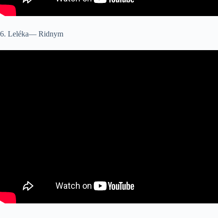
6. Leléka— Ridnym