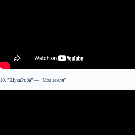
10. "ЩукаРиба" — "Моя земля"