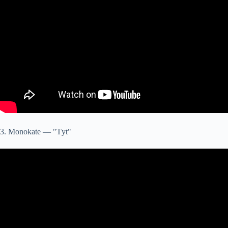
3. Monokate — "Тyt"