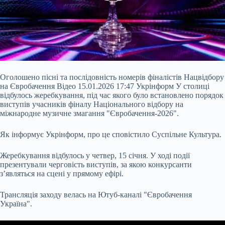
Оголошено пісні та послідовність номерів фіналістів Нацвідбору
на Євробачення Відео 15.01.2026 17:47 Укрінформ У столиці
відбулось жеребкування, під час якого було встановлено порядок
виступів учасників фіналу Національного відбору на
міжнародне музичне змагання "Євробачення‑2026".
Як інформує Укрінформ, про це сповістило Суспільне Культура.
Жеребкування відбулось у четвер, 15 січня. У ході події
презентували черговість виступів, за якою конкурсанти
з’являться на сцені у
прямому ефірі.
Трансляція заходу велась на Ютуб-каналі "Євробачення
Україна".