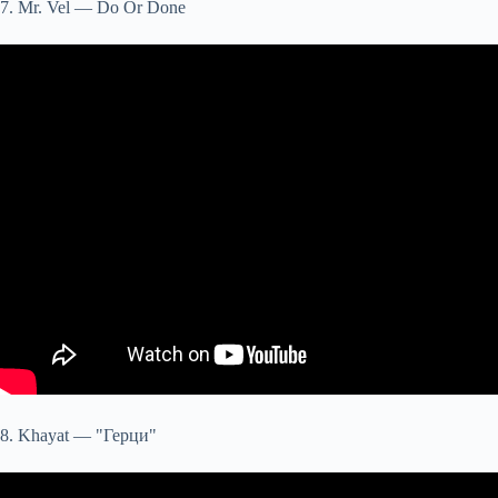
7. Mr. Vel — Do Or Done
8. Khayat — "Герци"