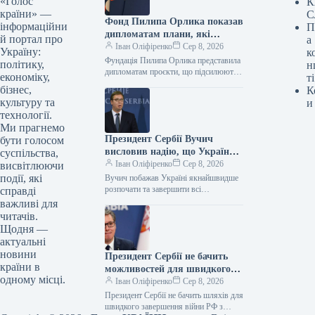
«Голос
К
країни» —
С
Фонд Пилипа Орлика показав
інформаційни
П
дипломатам плани, які
й портал про
а
роблять Україну чутнішою на
Іван Оліфіренко
Сер 8, 2026
Україну:
к
міжнародній арені.
Фундація Пилипа Орлика представила
політику,
н
дипломатам проєкти, що підсилюють
економіку,
ті
голос України на міжнародній арені.
бізнес,
К
Фото 08.08.2026 14:12 Укрінформ
культуру та
и
Фундація Пилипа Орлика…
технології.
Ми прагнемо
Президент Сербії Вучич
бути голосом
висловив надію, що Україна
суспільства,
якнайшвидше розпочне та
Іван Оліфіренко
Сер 8, 2026
висвітлюючи
завершить переговори щодо
події, які
Вучич побажав Україні якнайшвидше
всіх кластерів з
розпочати та завершити всі
справді
переговорні блоки з ЄС 08.08.2026
Європейським Союзом.
важливі для
14:22 Укрінформ Президент Сербії
читачів.
Александар Вучич висловив…
Щодня —
актуальні
новини
Президент Сербії не бачить
країни в
можливостей для швидкого
одному місці.
припинення війни РФ проти
Іван Оліфіренко
Сер 8, 2026
України.
Президент Сербії не бачить шляхів для
швидкого завершення війни РФ з