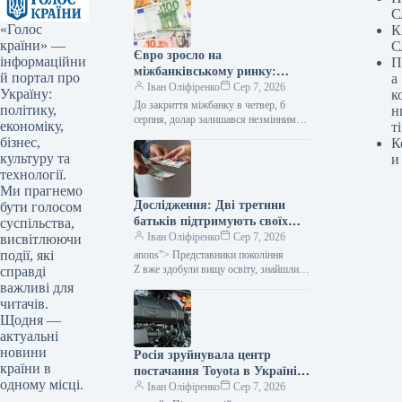
С
«Голос
К
країни» —
С
Євро зросло на
інформаційни
П
міжбанківському ринку:
й портал про
а
вартість валют на вечір –
Іван Оліфіренко
Сер 7, 2026
Україну:
к
Мінфін
До закриття міжбанку в четвер, 6
політику,
н
серпня, долар залишався незмінним
економіку,
ті
в покупці та піднявся на 1 копійку
бізнес,
К
в продажу, євро подорожчало на 1
культуру та
и
копійку в покупці та на 2 копійки…
технології.
Ми прагнемо
Дослідження: Дві третини
бути голосом
батьків підтримують своїх
суспільства,
дорослих дітей з покоління Z
Іван Оліфіренко
Сер 7, 2026
висвітлюючи
фінансово.
події, які
anons”> Представники покоління
Z вже здобули вищу освіту, знайшли
справді
своє перше професійне заняття або
важливі для
активно займаються пошуком, проте
читачів.
це не забезпечує їм фінансової
Щодня —
самостійності.…
актуальні
новини
Росія зруйнувала центр
країни в
постачання Toyota в Україні:
одному місці.
можуть бути перебої з
Іван Оліфіренко
Сер 7, 2026