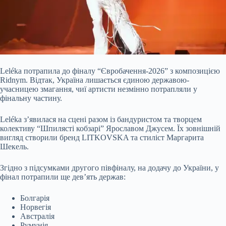
Leléka потрапила до фіналу “Євробачення-2026” з композицією
Ridnym. Відтак, Україна лишається єдиною державою-
учасницею змагання, чиї артисти незмінно потрапляли у
фінальну частину.
Leléka з’явилася на сцені разом із бандуристом та творцем
колективу “Шпилясті кобзарі” Ярославом Джусем. Їх зовнішній
вигляд створили бренд LITKOVSKA та стиліст Маргарита
Шекель.
Згідно з підсумками другого півфіналу, на додачу до
України, у
фінал потрапили ще дев’ять держав:
Болгарія
Норвегія
Австралія
Румунія