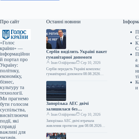
Про сайт
Останні новини
Інформ
П
С
«Голос
К
країни» —
С
Сербія виділить Україні пакет
інформаційни
П
гуманітарної допомоги
й портал про
а
Іван Оліфіренко
Сер 10, 2026
Україну:
к
Сербія передасть Україні комплекс
політику,
н
гуманітарної допомоги 08.08.2026
економіку,
ті
13:50 Укрінформ Сербія надасть
бізнес,
К
Україні комплекс гуманітарної
культуру та
и
допомоги, що охоплюватиме
технології.
підтримку в галузях…
Ми прагнемо
Запорізька АЕС двічі
бути голосом
залишилася без
суспільства,
електропостачання протягом
Іван Оліфіренко
Сер 10, 2026
висвітлюючи
дня.
події, які
Запорізька АЕС двічі втрачала
живлення протягом дня 08.08.2026
справді
23:36 Укрінформ Протягом суботи, 8
важливі для
серпня, тимчасово окупована
читачів.