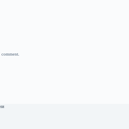
 I comment.
ни