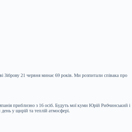
ві Зіброву 21 червня минає 69 років. Ми розпитали співака про
омпанія приблизно з 16 осіб. Будуть мої куми Юрій Рибчинський і
день у щирій та теплій атмосфері.