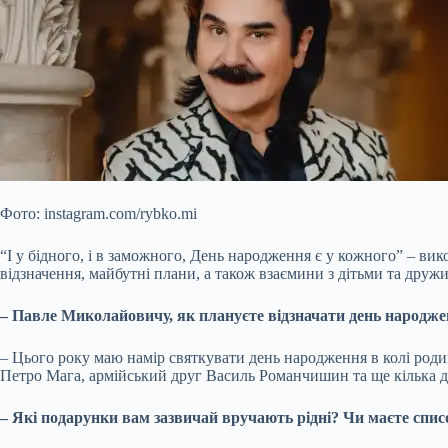
Фото: instagram.com/rybko.mi
“І у бідного, і в заможного, День народження є у кожного” – ви
відзначення, майбутні плани, а також взаємини з дітьми та др
– Павле Миколайовичу, як плануєте відзначати день народже
– Цього року маю намір святкувати день народження в колі ро
Петро Мага, армійський друг Василь Романчишин та ще кілька д
– Які подарунки вам зазвичай вручають рідні? Чи маєте спи