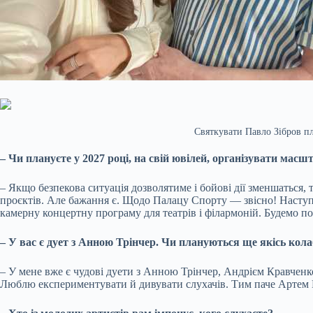
Святкувати Павло Зібров пл
– Чи плануєте у 2027 році, на свій ювілей, організувати ма
– Якщо безпекова ситуація дозволятиме і бойові дії зменшаться,
проєктів. Але бажання є. Щодо Палацу Спорту — звісно! Наступн
камерну концертну програму для театрів і філармоній. Будемо по
– У вас є дует з Анною Трінчер. Чи плануються ще якісь кола
– У мене вже є чудові дуети з Анною Трінчер, Андрієм Кравченк
Люблю експериментувати й дивувати слухачів. Тим паче Артем П