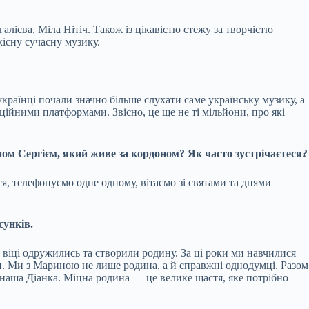
ієва, Міла Нітіч. Також із цікавістю стежу за творчістю
існу сучасну музику.
 українці почали значно більше слухати саме українську музику, а
іційними платформами. Звісно, це ще не ті мільйони, про які
ном Сергієм, який живе за кордоном? Як часто зустрічаєтеся?
я, телефонуємо одне одному, вітаємо зі святами та днями
сунків.
віці одружились та створили родину. За ці роки ми навчилися
ти. Ми з Мариною не лише родина, а й справжні однодумці. Разом
 наша Діанка. Міцна родина — це велике щастя, яке потрібно