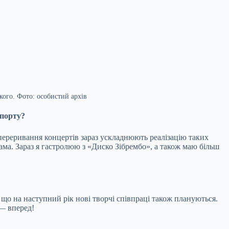
кого. Фото: особистий архів
Спорту?
 переривання концертів зараз ускладнюють реалізацію таких
ма. Зараз я гастролюю з «Диско Зібрембо», а також маю більш
що на наступний рік нові творчі співпраці також плануються.
 — вперед!