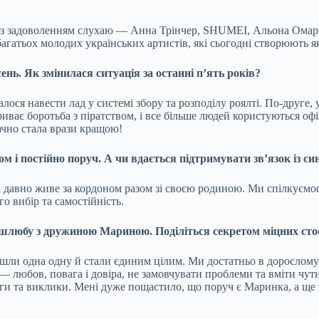
 із задоволенням слухаю — Анна Трінчер, SHUMEI, Альона Омаргал
гатьох молодих українських артистів, які сьогодні створюють як
сень. Як змінилася ситуація за останні п’ять років?
алося навести лад у системі збору та розподілу роялті. По-друге,
риває боротьба з піратством, і все більше людей користуються оф
начно стала врази кращою!
 і постійно поруч. А чи вдається підтримувати зв’язок із си
 і давно живе за кордоном разом зі своєю родиною. Ми спілкуємос
о вибір та самостійність.
я шлюбу з дружиною Мариною. Поділіться секретом міцних сто
шли одна одну й стали єдиним цілим. Ми достатньо в дорослому 
 — любов, повага і довіра, не замовчувати проблеми та вміти чу
оги та виклики. Мені дуже пощастило, що поруч є Маринка, а ще