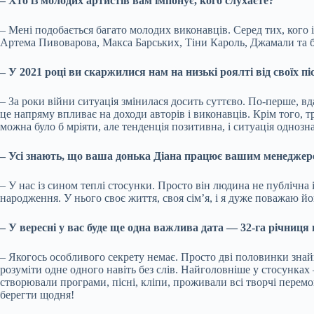
– Хто із молодих артистів вам імпонує, кого слухаєте?
– Мені подобається багато молодих виконавців. Серед тих, кого
Артема Пивоварова, Макса Барських, Тіни Кароль, Джамали та ба
– У 2021 році ви скаржилися нам на низькі роялті від своїх пі
– За роки війни ситуація змінилася досить суттєво. По-перше, вд
це напряму впливає на доходи авторів і виконавців. Крім того, т
можна було б мріяти, але тенденція позитивна, і ситуація одноз
– Усі знають, що ваша донька Діана працює вашим менеджером
– У нас із сином теплі стосунки. Просто він людина не публічна
народження. У нього своє життя, своя сім’я, і я дуже поважаю йог
– У вересні у вас буде ще одна важлива дата — 32-га річниц
– Якогось особливого секрету немає. Просто дві половинки знай
розуміти одне одного навіть без слів. Найголовніше у стосунках
створювали програми, пісні, кліпи, проживали всі творчі перем
берегти щодня!