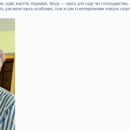
ри, одяг, взуття, піджаки. Іноді — щось для саду чи господарств
ть для мене щось особливе, тож я сам із нетерпінням очікую сюрп