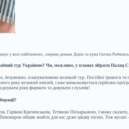
анує у колі найближчих, зокрема доньки Діани та кума Євгена Рибчинсь
сштабний тур Україною? Чи, можливо, у планах зібрати Палац 
 то, безумовно, плануватимемо великий тур. Постійні тривоги та
ого року великий ювілей, і вже вимальовується серйозна програ
єднувати різні формати та дивувати слухачів!
борації?
ом, Гаріком Кричевським, Тетяною Піскарьовою. І можу сказати, 
ивоваров обіцяв знайти для нас дуже цікаву пісню. Тож вусані