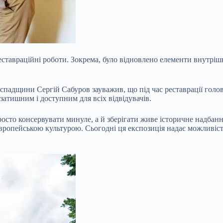
еставраційні роботи. Зокрема, було відновлено елементи внутріш
падщини Сергій Сабуров зауважив, що під час реставрації голов
затишним і доступним для всіх відвідувачів.
просто консервувати минуле, а й зберігати живе історичне надбан
 європейською культурою. Сьогодні ця експозиція надає можливіс