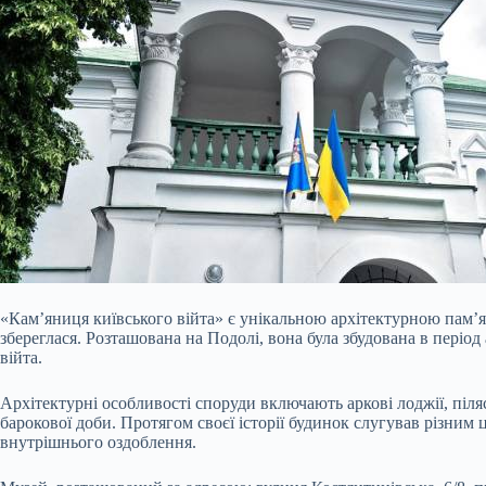
«Кам’яниця київського війта» є унікальною архітектурною пам’
збереглася. Розташована на Подолі, вона була збудована в періо
війта.
Архітектурні особливості споруди включають аркові лоджії, піля
барокової доби. Протягом своєї історії будинок слугував різним
внутрішнього оздоблення.