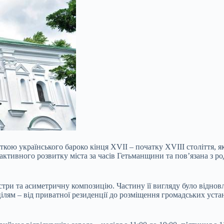
яткою українського бароко кінця XVII – початку XVIII століття
д активного розвитку міста за часів Гетьманщини та пов’язана з 
стри та асиметричну композицію. Частину її вигляду було відновл
 цілям – від приватної резиденції до розміщення громадських уст