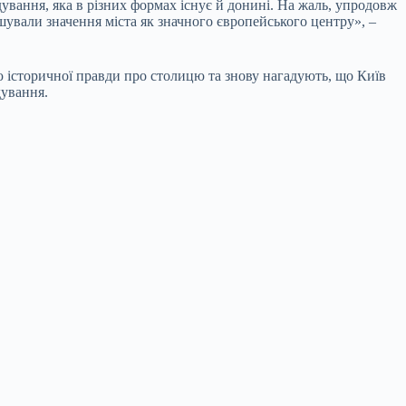
дування, яка в різних формах існує й донині. На жаль, упродовж
шували значення міста як значного європейського центру», –
 історичної правди про столицю та знову нагадують, що Київ
дування.