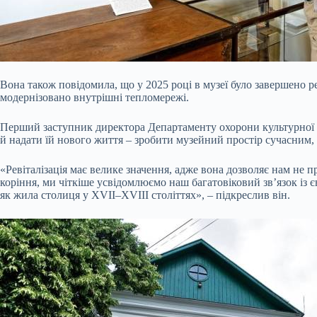
Вона також повідомила, що у 2025 році в музеї було завершено р
модернізовано внутрішні тепломережі.
Перший заступник директора Департаменту охорони культурної с
й надати їй нового життя – зробити музейний простір сучасним, 
«Ревіталізація має велике значення, адже вона дозволяє нам не 
коріння, ми чіткіше усвідомлюємо наш багатовіковий зв’язок із
як жила столиця у XVII–XVIII століттях», – підкреслив він.