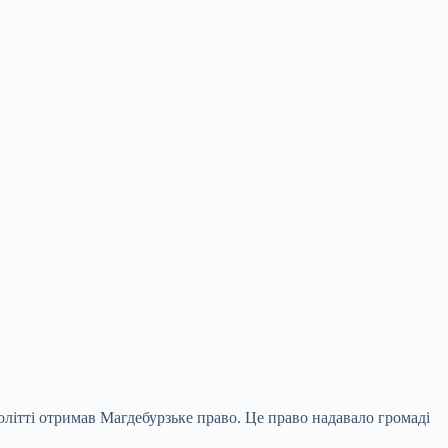
олітті отримав Магдебурзьке право. Це право надавало громаді