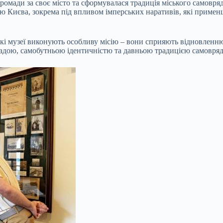
громади за своє місто та сформувалася традиція міського самовря
ію Києва, зокрема під впливом імперських наративів, які примен
кі музеї виконують особливу місію – вони сприяють відновленню
мадою, самобутньою ідентичністю та давньою традицією самовря