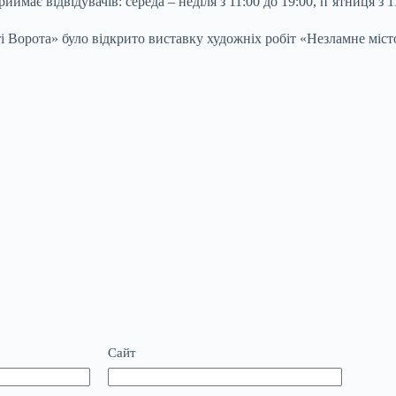
має відвідувачів: середа – неділя з 11:00 до 19:00, п’ятниця з 11
і Ворота» було відкрито виставку художніх робіт «Незламне міст
Сайт