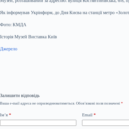
Музей, розташований за адресою: вулиця Костянтинівська, 6/8, прий
Як інформував Укрінформ, до Дня Києва на станції метро «Золот
Фото: КМДА
Історія Музей Виставка Київ
Джерело
Залишити відповідь
Ваша e-mail адреса не оприлюднюватиметься.
Обов’язкові поля позначені
*
Ім’я
*
Email
*