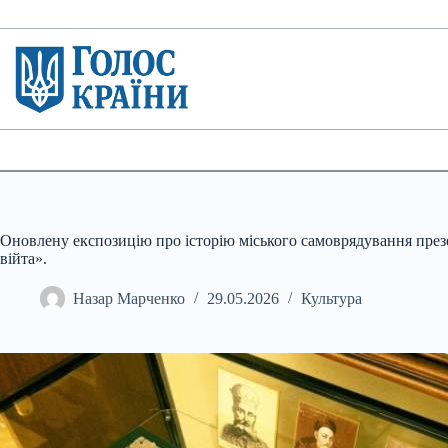
Перейти
до
вмісту
Оновлену експозицію про історію міського самоврядування през
війта».
Назар Марченко
29.05.2026
Культура