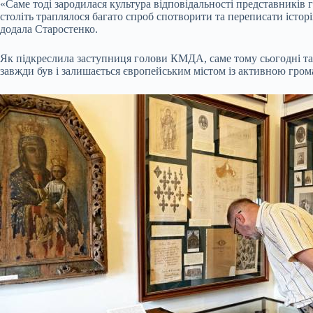
«Саме тоді зародилася культура відповідальності представників 
століть траплялося багато спроб спотворити та переписати істор
додала Старостенко.
Як підкреслила заступниця голови КМДА, саме тому сьогодні та
завжди був і залишається європейським містом із активною гро