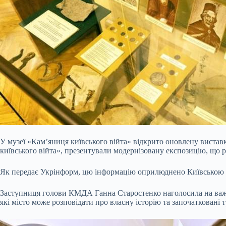
У музеї «Кам’яниця київського війта» відкрито оновлену виставк
київського війта», презентували модернізовану експозицію, що ро
Як передає Укрінформ, цю інформацію оприлюднено Київською 
Заступниця голови КМДА Ганна Старостенко наголосила на важ
які місто може розповідати про власну історію та започатковані 