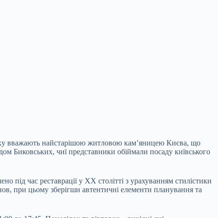
, яку вважають найстарішою житловою кам’яницею Києва, що
родом Биковських, чиї представники обіймали посаду київського
ено під час реставрації у XX столітті з урахуванням стилістики
анов, при цьому зберігши автентичні елементи планування та