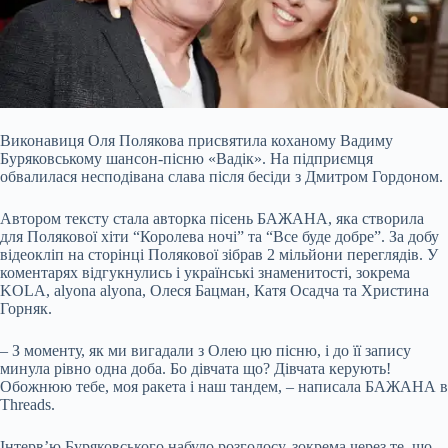
Виконавиця Оля Полякова присвятила коханому Вадиму
Буряковському шансон-пісню «Вадік». На підприємця
обвалилася несподівана слава після бесіди з Дмитром Гордоном.
Автором тексту стала авторка пісень БАЖАНА, яка створила
для Полякової хіти “Королева ночі” та “Все буде добре”. За добу
відеокліп на сторінці Полякової зібрав 2 мільйони переглядів. У
коментарях відгукнулись і українські знаменитості, зокрема
KOLA, alyona alyona, Олеся Бацман, Катя Осадча та Христина
Горняк.
– З моменту, як ми вигадали з Олею цю пісню, і до її запису
минула рівно одна доба. Бо дівчата що? Дівчата керують!
Обожнюю тебе, моя ракета і наш тандем, – написала БАЖАНА в
Threads.
Інтерв’ю Буряковського набуло розголосу, зокрема через те, що