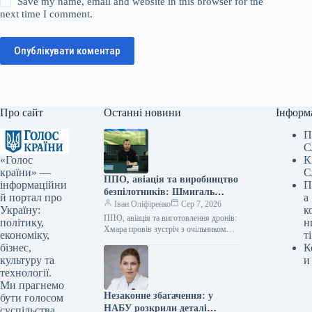
Save my name, email and website in this browser for the
next time I comment.
Опублікувати коментар
Про сайт
Останні новини
Інформ
П
С
«Голос
К
країни» —
С
ППО, авіація та виробництво
інформаційни
П
безпілотників: Шмигаль
й портал про
а
провів зустріч із британським
Іван Оліфіренко
Сер 7, 2026
Україну:
к
міністром оборони
ППО, авіація та виготовлення дронів:
політику,
н
Хмара провів зустріч з очільником
економіку,
ті
оборонного відомства Британії
бізнес,
К
06.08.2026 11:19 Укрінформ
культуру та
и
Виконувач обов’язків міністра
технології.
оборони…
Ми прагнемо
Незаконне збагачення: у
бути голосом
НАБУ розкрили деталі
суспільства,