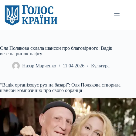
Перейти
до
вмісту
Оля Полякова склала шансон про благовірного: Вадік
везе на ринок нафту.
Назар Марченко
11.04.2026
Культура
“Вадік організовує рух на базарі”: Оля Полякова створила
шансон-композицію про свого обранця