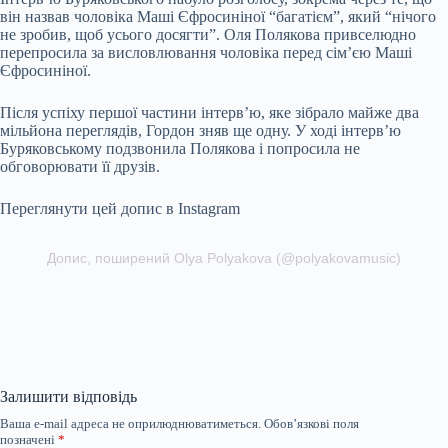
він назвав чоловіка Маші Єфросиніної “багатієм”, який “нічого
не зробив, щоб усього досягти”. Оля Полякова привселюдно
перепросила за висловлювання чоловіка перед сім’єю Маші
Єфросиніної.
Після успіху першої частини інтерв’ю, яке зібрало майже два
мільйона переглядів, Гордон зняв ще одну. У ході інтерв’ю
Буряковському подзвонила Полякова і попросила не
обговорювати її друзів.
Переглянути цей допис в Instagram
Допис, поширений Olya Polyakova (@polyakovamusic)
Залишити відповідь
Ваша e-mail адреса не оприлюднюватиметься.
Обов’язкові поля
позначені
*