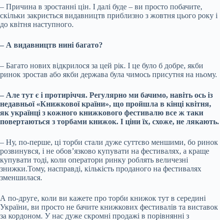
– Причина в зростанні цін. І далі буде – ви просто побачите,
скільки закриється видавництв приблизно з жовтня цього року і
до квітня наступного.
– А видавництв нині багато?
– Багато нових відкрилося за цей рік. І це було б добре, якби
ринок зростав або якби держава була чимось присутня на ньому.
– Але тут є і протиріччя. Регулярно ми бачимо, навіть ось із
недавньої «Книжкової країни», що пройшла в кінці квітня,
як українці з кожного книжкового фестивалю все ж таки
повертаються з торбами книжок. І ціни їх, схоже, не лякають.
– Ну, по-перше, ці торби стали дуже суттєво меншими, бо ринок
розвинувся, і не обов’язково купувати на фестивалях, а краще
купувати тоді, коли оператори ринку роблять величезні
знижки.Тому, насправді, кількість проданого на фестивалях
зменшилася.
А по-друге, коли ви кажете про торби книжок тут в середині
України, ви просто не бачите книжкових фестивалів та виставок
за кордоном. У нас дуже скромні продажі в порівнянні з