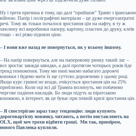
Ну і третя причина в тому, що далі “прийшов” Трамп з іранською
війною. Папір і поліграфічні матеріали – це дуже енергозатратні
речі. Тому як тільки почалося зростання цін на нафту, в ту ж
хвилину всі виробники паперу, картону, пластин до друку, клеїв
тощо – всі різко підняли ціни.
– І вони вже назад не повернуться, як у всьому іншому.
– На папір повернуться, але на паперовому ринку такий лаг –
все зростає завжди швидко, а далі протягом чотирьох років йде
тренд пониження. Тому ми нині маємо набагато дорожчі
книжки і будемо мати їх ще суттєво дорожчими у цьому році.
Якщо курс гривні не впаде, очікується зростання цін на 25%
приблизно. Коли оці всі дії Трампа вплинуть, ми побачимо
чергове падіння накладів. Бо люди підуть за піратською
книжкою, в інтернет, як це буває при певній кризі зростання цін.
– Я спостерігаю зараз таку тенденцію: люди купують
дороговартісну новинку, читають, а потім виставляють на
OLX, щоб хоч трохи відбити гроші. Ми так, приміром,
нового Павлюка купляли.