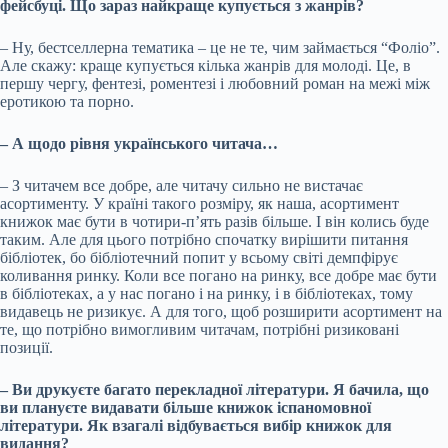
фейсбуці. Що зараз найкраще купується з жанрів?
– Ну, бестселлерна тематика – це не те, чим займається “Фоліо”.
Але скажу: краще купується кілька жанрів для молоді. Це, в
першу чергу, фентезі, роментезі і любовний роман на межі між
еротикою та порно.
– А щодо рівня українського читача…
– З читачем все добре, але читачу сильно не вистачає
асортименту. У країні такого розміру, як наша, асортимент
книжок має бути в чотири-пʼять разів більше. І він колись буде
таким. Але для цього потрібно спочатку вирішити питання
бібліотек, бо бібліотечний попит у всьому світі демпфірує
коливання ринку. Коли все погано на ринку, все добре має бути
в бібліотеках, а у нас погано і на ринку, і в бібліотеках, тому
видавець не ризикує. А для того, щоб розширити асортимент на
те, що потрібно вимогливим читачам, потрібні ризиковані
позиції.
– Ви друкуєте багато перекладної літератури. Я бачила, що
ви плануєте видавати більше книжок іспаномовної
літератури. Як взагалі відбувається вибір книжок для
видання?