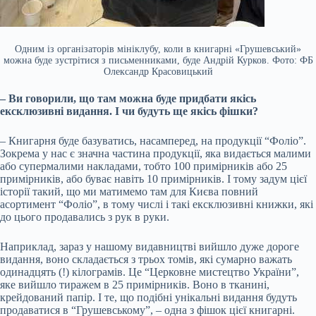
Одним із організаторів мініклубу, коли в книгарні «Грушевський»
можна буде зустрітися з письменниками, буде Андрій Курков. Фото: ФБ
Олександр Красовицький
– Ви говорили, що там можна буде придбати якісь
ексклюзивні видання. І чи будуть ще якісь фішки?
– Книгарня буде базуватись, насамперед, на продукції “Фоліо”.
Зокрема у нас є значна частина продукції, яка видається малими
або супермалими накладами, тобто 100 примірників або 25
примірників, або буває навіть 10 примірників. І тому задум цієї
історії такий, що ми матимемо там для Києва повний
асортимент “Фоліо”, в тому числі і такі ексклюзивні книжки, які
до цього продавались з рук в руки.
Наприклад, зараз у нашому видавництві вийшло дуже дороге
видання, воно складається з трьох томів, які сумарно важать
одинадцять (!) кілограмів. Це “Церковне мистецтво України”,
яке вийшло тиражем в 25 примірників. Воно в тканині,
крейдований папір. І те, що подібні унікальні видання будуть
продаватися в “Грушевському”, – одна з фішок цієї книгарні.