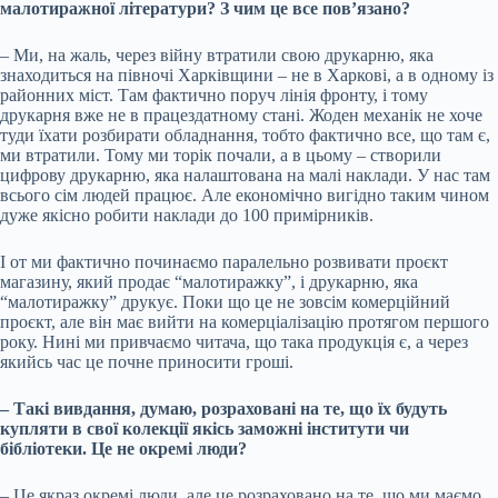
малотиражної літератури? З чим це все пов’язано?
– Ми, на жаль, через війну втратили свою друкарню, яка
знаходиться на півночі Харківщини – не в Харкові, а в одному із
районних міст. Там фактично поруч лінія фронту, і тому
друкарня вже не в працездатному стані. Жоден механік не хоче
туди їхати розбирати обладнання, тобто фактично все, що там є,
ми втратили. Тому ми торік почали, а в цьому – створили
цифрову друкарню, яка налаштована на малі наклади. У нас там
всього сім людей працює. Але економічно вигідно таким чином
дуже якісно робити наклади до 100 примірників.
І от ми фактично починаємо паралельно розвивати проєкт
магазину, який продає “малотиражку”, і друкарню, яка
“малотиражку” друкує. Поки що це не зовсім комерційний
проєкт, але він має вийти на комерціалізацію протягом першого
року. Нині ми привчаємо читача, що така продукція є, а через
якийсь час це почне приносити гроші.
– Такі вивдання, думаю, розраховані на те, що їх будуть
купляти в свої колекції якісь заможні інститути чи
бібліотеки. Це не окремі люди?
– Це якраз окремі люди, але це розраховано на те, що ми маємо