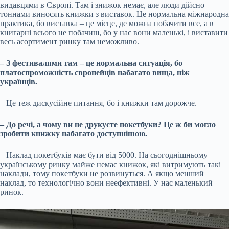
видавцями в Європі. Там і знижок немає, але люди дійсно
тоннами виносять книжки з виставок. Це нормальна міжнародна
практика, бо виставка – це місце, де можна побачити все, а в
книгарні всього не побачиш, бо у нас вони маленькі, і виставити
весь асортимент ринку там неможливо.
– З фестивалями там – це нормальна ситуація, бо
платоспроможність європейців набагато вища, ніж
українців.
– Це теж дискусійне питання, бо і книжки там дорожче.
– До речі, а чому ви не друкуєте покетбуки? Це ж би могло
зробити книжку набагато доступнішою.
– Наклад покетбуків має бути від 5000. На сьогоднішньому
українському ринку майже немає книжок, які витримують такі
наклади, тому покетбуки не розвинуться. А якщо менший
наклад, то технологічно вони неефективні. У нас маленький
ринок.