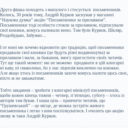
Друга фішка походить з минулого і стосується письменників.
Колись, 30 років тому, Андрій Курков заснував у магазині
“Наукова думка” акцію “Письменники за прилавком”.
Письменники тоді особисто стояли за прилавком, підписували
свої книжки, комусь наливали вино. Там були Курков, Шкляр,
Роздобудько, Забужко…
І от нині ми хочемо відновити цю традицію, щоб письменники
продавали свої книжки (це будуть різні видавництва) за
прилавком і мали, за бажання, змогу пригостити своїх читачів.
Тут ще такий момент: ми не можемо продавати в цій книгарні
ні каву, ні смаколики, бо у нас ліцензія виключно на книжки.
Але якщо хтось із письменників захоче комусь налити щось своє,
ніхто ж не заважатиме.
Тобто завдання – зробити з книгарні мініклуб письменників,
щоби кожен кінець тижня – четвер, п’ятницю, суботу – хтось із
авторів там бував. І наша ціль – привчити читачів, що
“Грушевський” – це місце, де можна зустріти живого
письменника і легко з ним поспілкуватися. І очолить цю акцію
знову ж таки Андрій Курков.