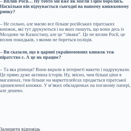
– Вплив Росії… Ну тобто ми вже як могли з цим боролись.
Наскільки він відчувається сьогодні на нашому книжковому
ринку?
– Не сильно, але маємо все більше російських піратських
книжок, які тут друкуються і на яких пишуть, що вони десь із
Молдови чи Казахстану, але це “ліваки”. Це не вплив Росії, це
вплив покидьків, з якими не бореться поліція.
– Ви сказали, що в царині україномовних книжок теж
піратство є. А це як працює?
– Та яка різниця? Вони вкрали в інтернеті макети і надрукували.
Це прямо дуже активна історія. Ну, звісно, чим більші ціни в
магазинах, тим більше на маркетплейсах продається піратської
здешевленої книжки. У м’яких обкладинках на поганому папері,
але дешево.
Залишити відповідь