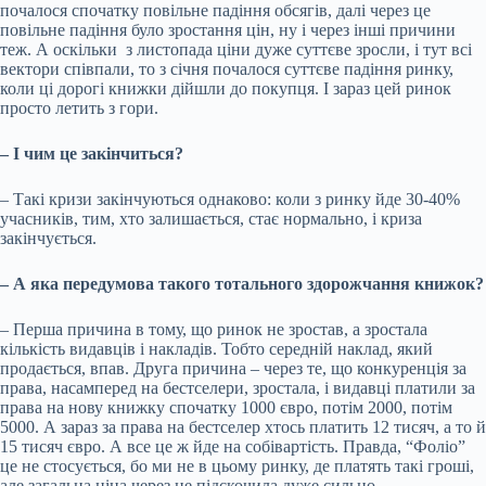
почалося спочатку повільне падіння обсягів, далі через це
повільне падіння було зростання цін, ну і через інші причини
теж. А оскільки з листопада ціни дуже суттєве зросли, і тут всі
вектори співпали, то з січня почалося суттєве падіння ринку,
коли ці дорогі книжки дійшли до покупця. І зараз цей ринок
просто летить з гори.
– І чим це закінчиться?
– Такі кризи закінчуються однаково: коли з ринку йде 30-40%
учасників, тим, хто залишається, стає нормально, і криза
закінчується.
– А яка передумова такого тотального здорожчання книжок?
– Перша причина в тому, що ринок не зростав, а зростала
кількість видавців і накладів. Тобто середній наклад, який
продається, впав. Друга причина – через те, що конкуренція за
права, насамперед на бестселери, зростала, і видавці платили за
права на нову книжку спочатку 1000 євро, потім 2000, потім
5000. А зараз за права на бестселер хтось платить 12 тисяч, а то й
15 тисяч євро. А все це ж йде на собівартість. Правда, “Фоліо”
це не стосується, бо ми не в цьому ринку, де платять такі гроші,
але загальна ціна через це підскочила дуже сильно.