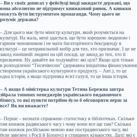
– Ви у своїх дописах у фейсбуці іноді закидаєте державі, що
вона абсолютно не підтримує книжковий ринок. А книжки
можуть бути інструментом пропаганди. Чому цього не
розуміє держава?
– Для цього має бути міністр культури, який розуміється на
культурі. На жаль, мені здається, що бути хорошою людиною і
гарним чиновником і не мати багаторічного бекграунду в
культурі – це неправильний вибір для тих, хто призначає. І це не
закид нинішній людині на цій посаді, це закид до тих, хто її
призначив. Ну давайте ви подумайте: які цілі? Якщо цілі тільки
в розподіленні “Тисячівесни” (державна ініціатива фінансування
створення українського культурного продукту. – Авт.), то це
одна історія, а якщо підтримка всієї галузі, то це інша історія.
– А якщо б міністерка культури Тетяна Бережна завтра
зібрала топових менеджерів українського видавничого
бізнесу, то які пункти потрібно було б обговорити перш за
все? Як ви вважаєте?
– Перше – визнати справжню статистику в бібліотеках. Скільки
там книжок радянського часу і чому вони все ще там? Скільки
там книжок російською мовою вже пострадянського часу, які
були завезені з Росії й Білорусі в страшних кількостях. Далі: які є