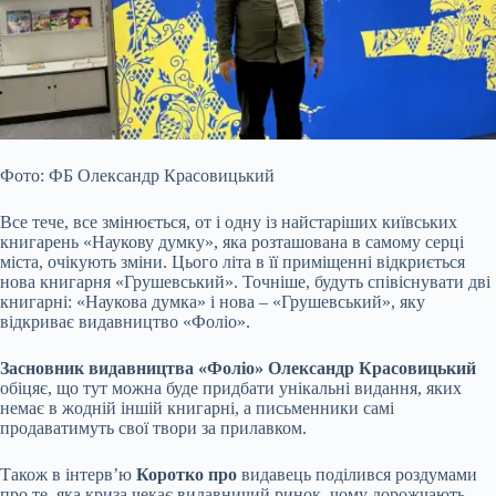
Фото: ФБ Олександр Красовицький
Все тече, все змінюється, от і одну із найстаріших київських
книгарень «Наукову думку», яка розташована в самому серці
міста, очікують зміни. Цього літа в її приміщенні відкриється
нова книгарня «Грушевський». Точніше, будуть співіснувати дві
книгарні: «Наукова думка» і нова – «Грушевський», яку
відкриває видавництво «Фоліо».
Засновник видавництва «Фоліо»
Олександр Красовицький
обіцяє, що тут можна буде придбати унікальні видання, яких
немає в жодній іншій книгарні, а письменники самі
продаватимуть свої твори за прилавком.
Також в інтерв’ю
Коротко про
видавець поділився роздумами
про те, яка криза чекає видавничий ринок, чому дорожчають