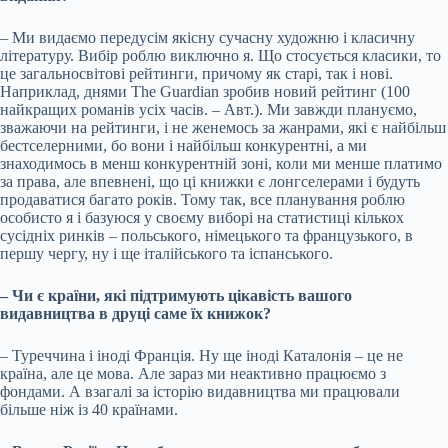
– Ми видаємо передусім якісну сучасну художню і класичну
літературу. Вибір роблю виключно я. Що стосується класики, то
це загальносвітові рейтинги, причому як старі, так і нові.
Наприклад, днями The Guardian зробив новий рейтинг (100
найкращих романів усіх часів. – Авт.). Ми завжди плануємо,
зважаючи на рейтинги, і не женемось за жанрами, які є найбільш
бестселерними, бо вони і найбільш конкурентні, а ми
знаходимось в менш конкурентній зоні, коли ми менше платимо
за права, але впевнені, що ці книжки є лонгселерами і будуть
продаватися багато років. Тому так, все планування роблю
особисто я і базуюся у своєму виборі на статистиці кількох
сусідніх ринків – польського, німецького та французького, в
першу чергу, ну і ще італійського та іспанського.
– Чи є країни, які підтримують цікавість вашого
видавництва в друці саме їх книжок?
– Туреччина і іноді Франція. Ну ще іноді Каталонія – це не
країна, але це мова. Але зараз ми неактивно працюємо з
фондами. А взагалі за історію видавництва ми працювали
більше ніж із 40 країнами.