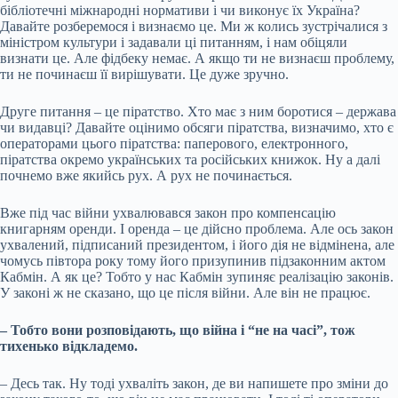
бібліотечні міжнародні нормативи і чи виконує їх Україна?
Давайте розберемося і визнаємо це. Ми ж колись зустрічалися з
міністром культури і задавали ці питанням, і нам обіцяли
визнати це. Але фідбеку немає. А якщо ти не визнаєш проблему,
ти не починаєш її вирішувати. Це дуже зручно.
Друге питання – це піратство. Хто має з ним боротися – держава
чи видавці? Давайте оцінимо обсяги піратства, визначимо, хто є
операторами цього піратства: паперового, електронного,
піратства окремо українських та російських книжок. Ну а далі
почнемо вже якийсь рух. А рух не починається.
Вже під час війни ухвалювався закон про компенсацію
книгарням оренди. І оренда – це дійсно проблема. Але ось закон
ухвалений, підписаний президентом, і його дія не відмінена, але
чомусь півтора року тому його призупинив підзаконним актом
Кабмін. А як це? Тобто у нас Кабмін зупиняє реалізацію законів.
У законі ж не сказано, що це після війни. Але він не працює.
– Тобто вони розповідають, що війна і “не на часі”, тож
тихенько відкладемо.
– Десь так. Ну тоді ухваліть закон, де ви напишете про зміни до