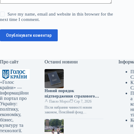
Save my name, email and website in this browser for the
next time I comment.
Опублікувати коментар
Про сайт
Останні новини
Інформ
П
С
«Голос
К
країни» —
С
Новий порядок
інформаційни
П
підтвердження страхового
й портал про
а
стажу пояснено депутатом
Павло Мороз
Сер 7, 2026
Україну:
к
Після набрання чинності новим
політику,
н
законом, Пенсійний фонд
економіку,
ті
зобов’язаний самостійно здійснювати
бізнес,
К
пошук підтверджень страхового стажу
культуру та
и
в державних реєстрах та надавати
технології.
сприяння…