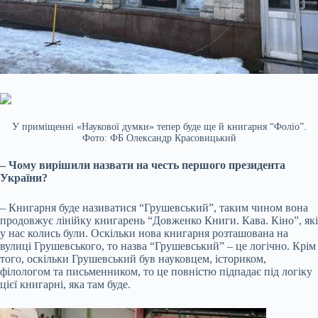
У приміщенні «Наукової думки» тепер буде ще й книгарня “Фоліо”.
Фото: ФБ Олександр Красовицький
– Чому вирішили назвати на честь першого президента
України?
– Книгарня буде називатися “Грушевський”, таким чином вона
продовжує лінійку книгарень “Довженко Книги. Кава. Кіно”, які
у нас колись були. Оскільки нова книгарня розташована на
вулиці Грушевського, то назва “Грушевський” – це логічно. Крім
того, оскільки Грушевський був науковцем, істориком,
філологом та письменником, то це повністю підпадає під логіку
цієї книгарні, яка там буде.