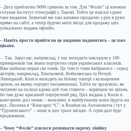
– Десь приблизно 9000 гривень за том. Для “Фоліо” ці книжки
готував Інститут етнографії у Львові. Тобто це взагалі єдине
таке видання. Зазвичай ми такі книжки продаємо з рук в руки
прямо на сайті, а тепер будемо мати місце для продажу цих
унікальних видань офлайн.
– Навіть просто прийти на це видання подивитись – це вже
цікаво.
– Так. Зараз ще, наприклад, у нас виходить накладом у 100
примірників так звана портретна серія українських класиків.
Вже вийшли перші сім томів. Це товсті томи вибраного – серед
авторів, наприклад, Хвильовий, Кобилянська та Нечуй-
Левицький. Книги виходять на білому папері з кольоровим
зрізом, на якому портрет письменника. Тобто не зрозуміло, як
читачеві на полиці вдома цей том ставити – корінцем чи зрізом,
бо там дуже красивий портретний ряд. Цих видань у Києві в
книгарнях досі немає – можливо, в майбутньому вони будуть на
вул. Лисенка в “Книгарні “Є”, в Readeat на Антоновича і тут у
“Грушевського” – лише в цих трьох місцях. А серія далі буде
продовжена.
– Чому “Фоліо” взялося розвивати окрему лінійку