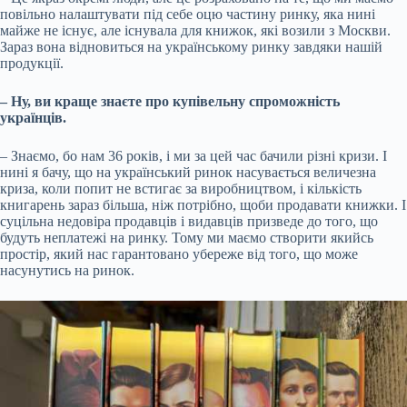
повільно налаштувати під себе оцю частину ринку, яка нині
майже не існує, але існувала для книжок, які возили з Москви.
Зараз вона відновиться на українському ринку завдяки нашій
продукції.
– Ну, ви краще знаєте про купівельну спроможність
українців.
– Знаємо, бо нам 36 років, і ми за цей час бачили різні кризи. І
нині я бачу, що на український ринок насувається величезна
криза, коли попит не встигає за виробництвом, і кількість
книгарень зараз більша, ніж потрібно, щоби продавати книжки. І
суцільна недовіра продавців і видавців призведе до того, що
будуть неплатежі на ринку. Тому ми маємо створити якийсь
простір, який нас гарантовано убереже від того, що може
насунутись на ринок.