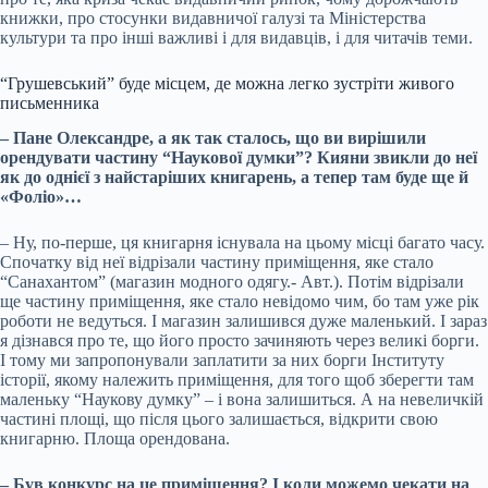
книжки, про стосунки видавничої галузі та Міністерства
культури та про інші важливі і для видавців, і для читачів теми.
“Грушевський” буде місцем, де можна легко зустріти живого
письменника
– Пане Олександре, а як так сталось, що ви вирішили
орендувати частину “Наукової думки”? Кияни звикли до неї
як до однієї з найстаріших книгарень, а тепер там буде ще й
«Фоліо»…
– Ну, по-перше, ця книгарня існувала на цьому місці багато часу.
Спочатку від неї відрізали частину приміщення, яке стало
“Санахантом” (магазин модного одягу.- Авт.). Потім відрізали
ще частину приміщення, яке стало невідомо чим, бо там уже рік
роботи не ведуться. І магазин залишився дуже маленький. І зараз
я дізнався про те, що його просто зачиняють через великі борги.
І тому ми запропонували заплатити за них борги Інституту
історії, якому належить приміщення, для того щоб зберегти там
маленьку “Наукову думку” – і вона залишиться. А на невеличкій
частині площі, що після цього залишається, відкрити свою
книгарню. Площа орендована.
– Був конкурс на це приміщення? І коли можемо чекати на