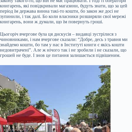
закону такого-то, що він не має працювати. І тоді ті оператори
книгарень, які повідкривали магазини, будуть знати, що за цей
період їм держава винна такі-то кошти, бо закон же досі не
зупинили, і так далі. Бо коли власники розширяли свої мережі
книгарень, вони ж думали, що їм повернуть гроші.
Цьогоріч вчергове була ця дискусія – видавці зустрілися з
чиновниками, і нам вчергове сказали: “Добре, десь з травня ми
знайдемо кошти, бо там у нас в Інституті книги є якісь кошти
недовитрачені”. Але ж нічого так і не зробили і не сказали, що
грошей не буде. І знов це питання залишається підвішеним.