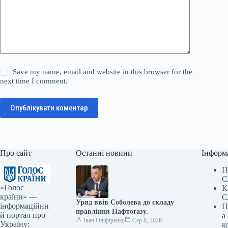
Save my name, email and website in this browser for the
next time I comment.
Опублікувати коментар
Про сайт
Останні новини
Інформ
П
С
«Голос
К
країни» —
С
Уряд ввів Соболева до складу
інформаційни
П
правління Нафтогазу.
й портал про
а
Іван Оліфіренко
Сер 8, 2026
Україну:
к