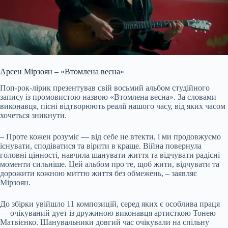
Арсен Мірзоян – «Втомлена весна»
Поп-рок-лірик презентував свій восьмий альбом студійного
запису із промовистою назвою «Втомлена весна». За словами
виконавця, пісні відтворюють реалії нашого часу, від яких часом
хочеться зникнути.
– Проте кожен розуміє — від себе не втекти, і ми продовжуємо
існувати, сподіватися та вірити в краще. Війна повернула
головні цінності, навчила шанувати життя та відчувати радісні
моменти сильніше. Цей альбом про те, щоб жити, відчувати та
дорожити кожною миттю життя без обмежень, – заявляє
Мірзоян.
До збірки увійшло 11 композицій, серед яких є особлива праця
— очікуваний дует із дружиною виконавця артисткою Тонею
Матвієнко. Шанувальники довгий час очікували на спільну