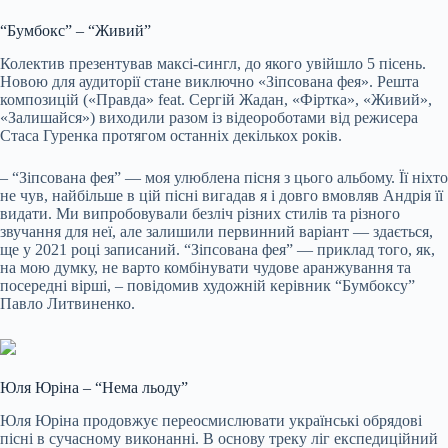
“Бумбокс” – “Живий”
Колектив презентував максі-сингл, до якого увійшло 5 пісень.
Новою для аудиторії стане виключно «Зіпсована фея». Решта
композицій («Правда» feat. Сергій Жадан, «Фіртка», «Живий»,
«Залишайся») виходили разом із відеороботами від режисера
Стаса Гуренка протягом останніх декількох років.
– “Зіпсована фея” — моя улюблена пісня з цього альбому. Її ніхто
не чув, найбільше в
цій пісні вигадав я і довго вмовляв Андрія її
видати. Ми випробовували безліч різних стилів та різного
звучання для неї, але залишили первинний варіант — здається,
ще у 2021 році записаний. “Зіпсована фея” — приклад того, як,
на мою думку, не варто комбінувати чудове аранжування та
посередні вірші, – повідомив художній керівник “Бумбоксу”
Павло Литвиненко.
Юля Юріна – “Нема льоду”
Юля Юріна продовжує переосмислювати українські обрядові
пісні в сучасному виконанні. В основу треку ліг експедиційний