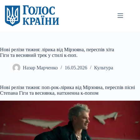
Перейти
до
вмісту
Нові релізи тижня: лірика від Мірзояна, переспів хіта
Гіги та весняний трек у стилі к-поп.
Назар Марченко
16.05.2026
Культура
Нові релізи тижня: поп-рок-лірика від Мірзояна, переспів пісні
Степана Гіги та веснянка, натхненна к-попом