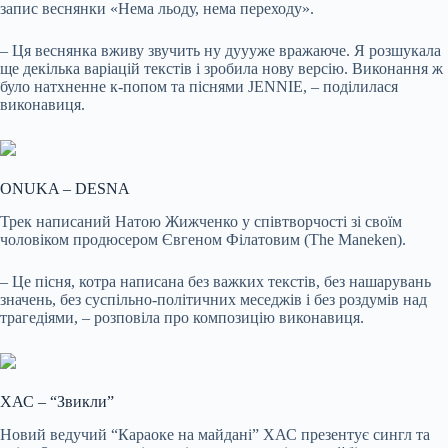
запис веснянки «Нема льоду, нема переходу».
– Ця веснянка вживу звучить ну дуууже вражаюче. Я розшукала
ще декілька варіацій текстів і зробила нову версію. Виконання ж
було натхненне к-попом та піснями JENNIE, – поділилася
виконавиця.
ONUKA – DESNA
Трек написаний Натою Жижченко у співтворчості зі своїм
чоловіком продюсером Євгеном Філатовим (The Maneken).
– Це пісня, котра написана без важких текстів, без нашарувань
значень, без суспільно-політичних меседжів і без роздумів над
трагедіями, – розповіла про композицію виконавиця.
ХАС – “Звикли”
Новий ведучий “Караоке на майдані” ХАС презентує сингл та