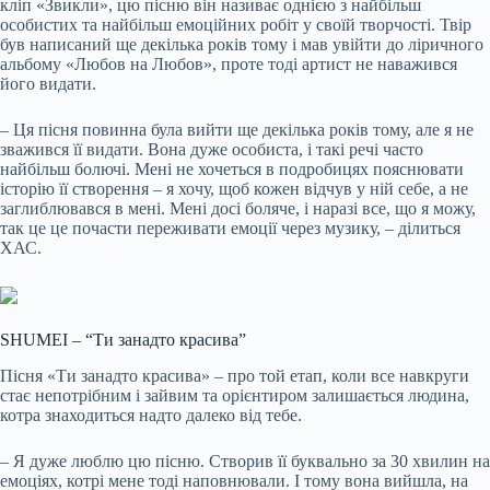
кліп «Звикли», цю пісню він називає однією з найбільш
особистих та найбільш емоційних робіт у своїй творчості. Твір
був написаний ще декілька років тому і мав увійти до ліричного
альбому «Любов на Любов», проте тоді артист не наважився
його видати.
– Ця пісня повинна була вийти ще декілька років тому, але я не
зважився її видати. Вона дуже особиста, і такі речі часто
найбільш болючі. Мені не хочеться в подробицях пояснювати
історію її створення – я хочу, щоб кожен відчув у ній себе, а не
заглиблювався в мені. Мені досі боляче, і наразі все, що я можу,
так це це почасти переживати емоції через музику, – ділиться
ХАС.
SHUMEI – “Ти занадто красива”
Пісня «Ти занадто красива» – про той етап, коли все навкруги
стає непотрібним і зайвим та орієнтиром залишається людина,
котра знаходиться надто далеко від тебе.
– Я дуже люблю цю пісню. Створив її буквально за 30 хвилин на
емоціях, котрі мене тоді наповнювали. І тому вона вийшла, на