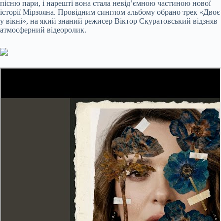
пісню пари, і нарешті вона стала невід’ємною частиною нової
історії Мірзояна. Провідним синглом альбому обрано трек «Двоє
у вікні», на який знаний режисер Віктор Скуратовський відзняв
атмосферний відеоролик.