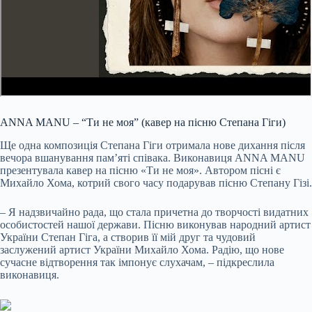
ANNA MANU – “Ти не моя” (кавер на пісню Степана Гіги)
Ще одна композиція Степана Гіги отримала нове дихання після
вечора вшанування пам’яті співака. Виконавиця ANNA MANU
презентувала кавер на пісню «Ти не моя». Автором пісні є
Михайло Хома, котрий свого часу подарував пісню Степану Гізі.
– Я надзвичайно рада, що стала причетна до творчості видатних
особистостей нашої держави. Пісню виконував народний артист
України Степан Гіга, а створив її мій друг та чудовий
заслужений артист України Михайло Хома. Радію, що нове
сучасне відтворення так імпонує слухачам, – підкреслила
виконавиця.