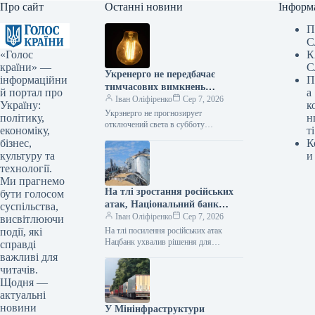
Про сайт
Останні новини
Інформ
П
С
«Голос
К
країни» —
С
Укренерго не передбачає
інформаційни
П
тимчасових вимкнень
й портал про
а
електроенергії в суботу
Іван Оліфіренко
Сер 7, 2026
Україну:
к
Укрэнерго не прогнозирует
політику,
н
отключений света в субботу
економіку,
ті
07.08.2026 18:06 Укринформ В
бізнес,
К
Украине в субботу, 8 августа,
культуру та
и
ограничений потребления
технології.
электроэнергии не…
Ми прагнемо
На тлі зростання російських
бути голосом
атак, Національний банк
суспільства,
України прийняв важливі
Іван Оліфіренко
Сер 7, 2026
висвітлюючи
рішення для підтримки
події, які
На тлі посилення російських атак
українських аграріїв.
Нацбанк ухвалив рішення для
справді
підтримки аграріїв 07.08.2026 18:36
важливі для
Укрінформ У модифікаціях до Правил
читачів.
роботи банків…
Щодня —
актуальні
новини
У Мінінфраструктури