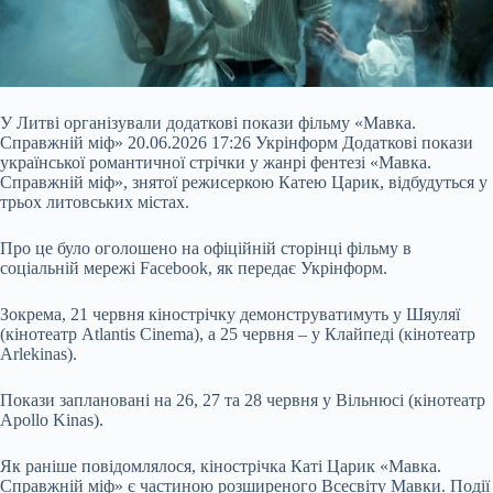
У Литві організували додаткові покази фільму «Мавка.
Справжній міф» 20.06.2026 17:26 Укрінформ Додаткові покази
української романтичної стрічки у жанрі фентезі «Мавка.
Справжній міф», знятої режисеркою Катею Царик, відбудуться у
трьох литовських містах.
Про це було оголошено на офіційній сторінці фільму в
соціальній мережі Facebook, як передає Укрінформ.
Зокрема, 21 червня кінострічку демонструватимуть у Шяуляї
(кінотеатр Atlantis Cinema), а 25 червня – у Клайпеді (кінотеатр
Arlekinas).
Покази
заплановані на 26, 27 та 28 червня у Вільнюсі (кінотеатр
Apollo Kinas).
Як раніше повідомлялося, кінострічка Каті Царик «Мавка.
Справжній міф» є частиною розширеного Всесвіту Мавки. Події