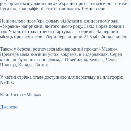
розгортаються у давніх лісах України протягом магічного тижня
Русалок, коли міфічні істоти залишають Темне озеро.
Національна прем’єра фільму відбулася в концертному залі
«Україна» наприкінці лютого цього року. Захід зібрав повний
зал. У кінотеатрах стрічка стартувала 1 березня. За перший
місяць прокату касові збори перевищили 21,5 мільйона гривень.
Також у березні розпочався міжнародний прокат «Мавки».
Прем’єра мала значний успіх, зокрема, в Нідерландах. Серед
країн, де було показано фільм, – Швейцарія, Бельгія, Чехія,
Польща, Канада, Латвія.
У квітні стрічка стала доступною для перегляду на платформі
Netflix.
Кіно Литва «Мавка»
Джерело