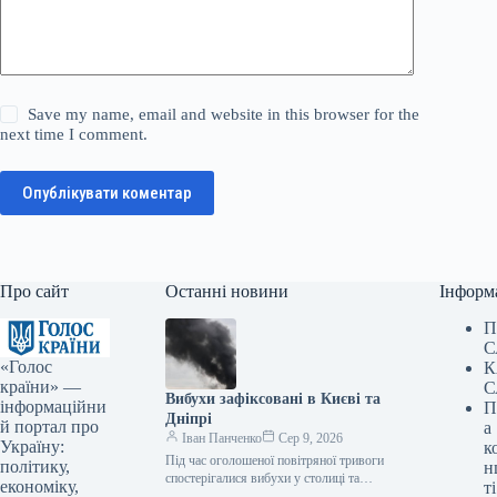
Save my name, email and website in this browser for the
next time I comment.
Опублікувати коментар
Про сайт
Останні новини
Інформ
П
С
«Голос
К
країни» —
С
Вибухи зафіксовані в Києві та
інформаційни
П
Дніпрі
й портал про
а
Іван Панченко
Сер 9, 2026
Україну:
к
Під час оголошеної повітряної тривоги
політику,
н
спостерігалися вибухи у столиці та
економіку,
ті
місті Дніпро. Цю інформацію