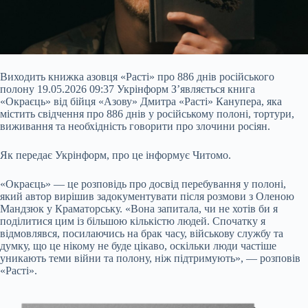
Виходить книжка азовця «Расті» про 886 днів російського
полону 19.05.2026 09:37 Укрінформ З’являється книга
«Окраєць» від бійця «Азову» Дмитра «Расті» Канупера, яка
містить свідчення про 886 днів у російському полоні, тортури,
виживання та необхідність говорити про злочини росіян.
Як передає Укрінформ, про це інформує Читомо.
«Окраєць» — це розповідь про досвід перебування у полоні,
який автор вирішив задокументувати після розмови з Оленою
Мандзюк у Краматорську. «Вона запитала, чи не хотів би
я
поділитися цим із більшою кількістю людей. Спочатку я
відмовлявся, посилаючись на брак часу, військову службу та
думку, що це нікому не буде цікаво, оскільки люди частіше
уникають теми війни та полону, ніж підтримують», — розповів
«Расті».