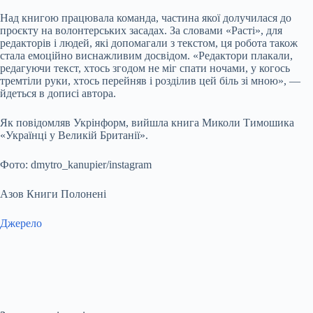
Над книгою працювала команда, частина якої долучилася до
проєкту на волонтерських засадах. За словами «Расті», для
редакторів і людей, які допомагали з текстом, ця робота також
стала емоційно виснажливим досвідом. «Редактори плакали,
редагуючи текст, хтось згодом не міг спати ночами, у когось
тремтіли руки, хтось перейняв і розділив цей біль зі мною», —
йдеться в дописі автора.
Як повідомляв Укрінформ, вийшла книга Миколи Тимошика
«Українці у Великій Британії».
Фото: dmytro_kanupier/instagram
Азов Книги Полонені
Джерело