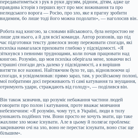
передаватиметься з рук в руки друзям, рідним, дітям, адже це
правдива історія з перших вуст про моє виживання та про
нелюдського ворога — Росію, про зло, яке я прагну зробити
видимим, бо лише тоді його можна подолати», — наголосив він.
Робота над книгою, за словами військового, була непростою не
лише для нього, а й для всієї команди. Автор розповів, що під
час підготовки тексту довелося знову переживати спогади, які
психіка намагалася приховати глибоко у підсвідомості. «Я
зіткнувся з певними труднощами, коли почав працювати над
книгою. Розумію, що моя психіка оберігала мене, ховаючи всі
страшні спогади десь далеко у підсвідомості, а я вирішив
витягти все назовні. Найтяжчим було те, що, відновлюючи ці
спогади, я усвідомлював: прямо зараз, там, у російському полоні,
мої побратими досі переживають ті самі катування та знущання,
отримують удари, страждають від голоду», — поділився він.
Він також зазначив, що розуміє небажання частини людей
говорити про полон і катування, проте вважає мовчання
небезпечним: «Я розумію, чому тут, в Україні, люди в тилу
уникають подібних тем. Вони просто не хочуть знати, що таке
жахливе зло може існувати. Але в цьому й полягає проблема:
закриваючи очі на зло, воно не перестає існувати, воно стає ще
більшим».