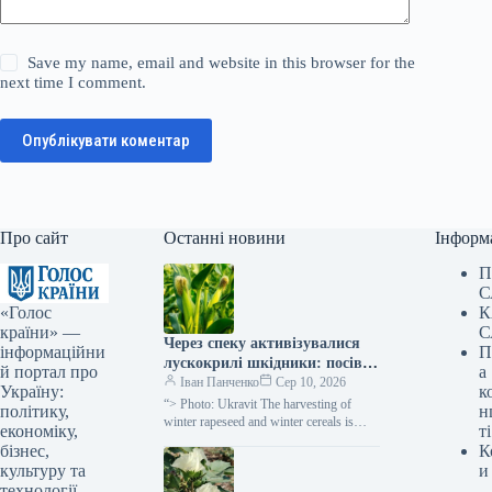
Save my name, email and website in this browser for the
next time I comment.
Опублікувати коментар
Про сайт
Останні новини
Інформ
П
С
«Голос
К
країни» —
С
Через спеку активізувалися
інформаційни
П
лускокрилі шкідники: посіви
й портал про
а
кукурудзи та соняшнику під
Іван Панченко
Сер 10, 2026
Україну:
к
загрозою —
“> Photo: Ukravit The harvesting of
політику,
н
SuperAgronom.com
winter rapeseed and winter cereals is
економіку,
ті
nearing completion, but farmers still have
бізнес,
К
to fight…
культуру та
и
технології.