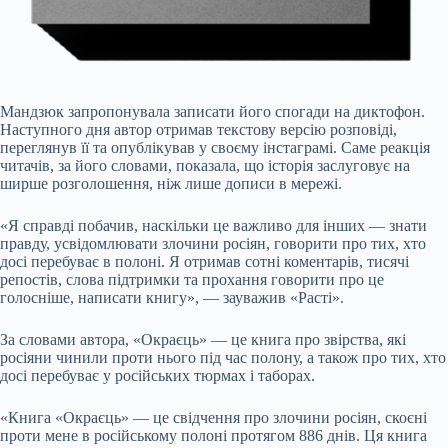
Мандзюк запропонувала записати його спогади на диктофон.
Наступного дня автор отримав текстову версію розповіді,
переглянув її та опублікував у своєму інстаграмі. Саме реакція
читачів, за його словами, показала, що історія заслуговує на
ширше розголошення, ніж лише дописи в мережі.
«Я справді побачив, наскільки це важливо для інших — знати
правду, усвідомлювати злочини росіян, говорити про тих, хто
досі перебуває в полоні. Я отримав сотні коментарів, тисячі
репостів, слова підтримки та прохання говорити про це
голосніше, написати книгу», — зауважив «Расті».
За словами автора, «Окраєць» — це книга про звірства, які
росіяни чинили проти нього під час полону, а також про тих, хто
досі перебуває у російських тюрмах і таборах.
«Книга «Окраєць» — це свідчення про злочини росіян, скоєні
проти мене в російському полоні протягом 886 днів. Ця книга