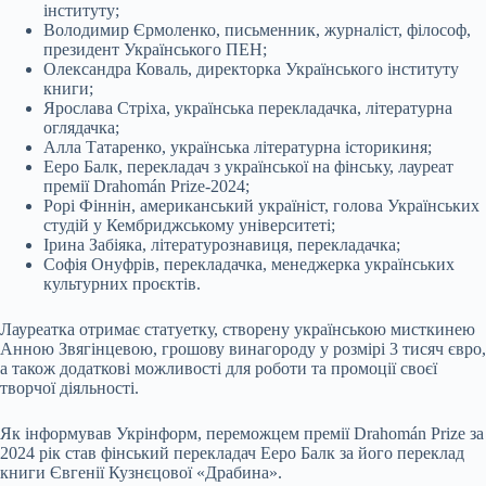
інституту;
Володимир Єрмоленко, письменник, журналіст, філософ,
президент Українського ПЕН;
Олександра Коваль, директорка Українського інституту
книги;
Ярослава Стріха, українська перекладачка, літературна
оглядачка;
Алла Татаренко, українська літературна історикиня;
Ееро Балк, перекладач з української на фінську, лауреат
премії Drahomán Prize-2024;
Рорі Фіннін, американський україніст, голова Українських
студій у Кембриджському університеті;
Ірина Забіяка, літературознавиця, перекладачка;
Софія Онуфрів, перекладачка, менеджерка українських
культурних проєктів.
Лауреатка отримає статуетку, створену українською мисткинею
Анною Звягінцевою, грошову винагороду у розмірі 3 тисяч євро,
а також додаткові можливості для роботи та промоції своєї
творчої діяльності.
Як інформував Укрінформ, переможцем премії Drahomán Prize за
2024 рік став фінський перекладач Ееро Балк за його переклад
книги Євгенії Кузнєцової «Драбина».