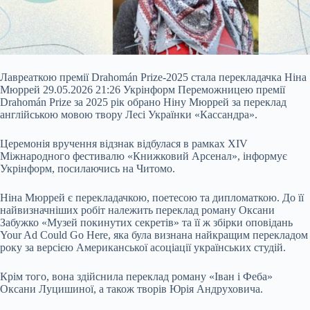
Лавреаткою премії Drahomán Prize-2025 стала перекладачка Ніна
Мюррей 29.05.2026 21:26 Укрінформ Переможницею премії
Drahomán Prize за 2025 рік обрано Ніну Мюррей за переклад
англійською мовою твору Лесі Українки «Кассандра».
Церемонія вручення відзнак відбулася в рамках XIV
Міжнародного фестивалю «Книжковий Арсенал», інформує
Укрінформ, посилаючись на Читомо.
Ніна Мюррей є перекладачкою, поетесою та дипломаткою. До її
найвизначніших робіт належить переклад роману Оксани
Забужко «Музей
покинутих секретів» та її ж збірки оповідань
Your Ad Could Go Here, яка була визнана найкращим перекладом
року за версією Американської асоціації українських студій.
Крім того, вона здійснила переклад роману «Іван і Феба»
Оксани Луцишиної, а також творів Юрія Андруховича.