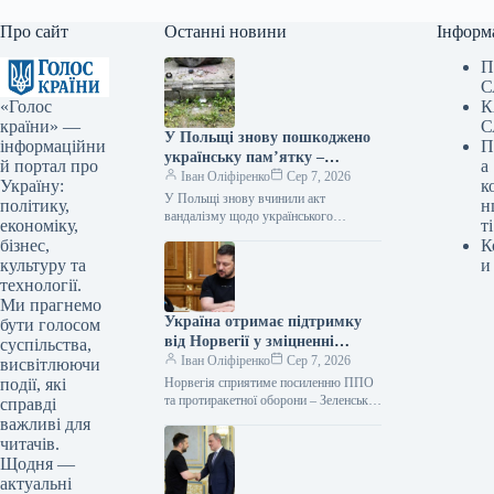
Про сайт
Останні новини
Інформ
П
С
«Голос
К
країни» —
С
У Польщі знову пошкоджено
інформаційни
П
українську пам’ятку –
й портал про
а
посольство вимагає від влади
Іван Оліфіренко
Сер 7, 2026
Україну:
к
вжити заходів
У Польщі знову вчинили акт
політику,
н
вандалізму щодо українського
економіку,
ті
меморіалу – посольство вимагає
бізнес,
К
реакції влади Фото 06.08.2026 14:26
культуру та
и
Укрінформ Посольство України…
технології.
Ми прагнемо
Україна отримає підтримку
бути голосом
від Норвегії у зміцненні
суспільства,
протиповітряної оборони та
Іван Оліфіренко
Сер 7, 2026
висвітлюючи
протиракетного захисту.
події, які
Норвегія сприятиме посиленню ППО
та протиракетної оборони – Зеленський
справді
06.08.2026 16:46 Укрінформ Норвегія
важливі для
виявила готовність допомогти Україні
читачів.
з отриманням засобів…
Щодня —
актуальні