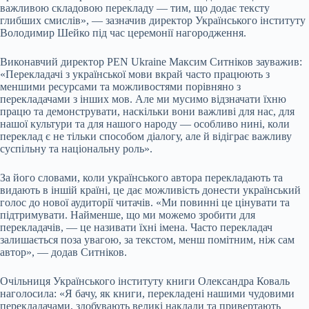
важливою складовою перекладу — тим, що додає тексту
глибших смислів», — зазначив директор Українського інституту
Володимир Шейко під час церемонії нагородження.
Виконавчий директор PEN Ukraine Максим Ситніков зауважив:
«Перекладачі з української мови вкрай часто працюють з
меншими ресурсами та можливостями порівняно з
перекладачами з інших мов. Але ми мусимо відзначати їхню
працю та демонструвати, наскільки вони важливі для нас, для
нашої культури та для нашого народу — особливо нині, коли
переклад є не тільки способом діалогу, але й відіграє важливу
суспільну та національну роль».
За його словами, коли українського автора перекладають та
видають в іншій країні, це дає можливість донести український
голос до нової аудиторії читачів. «Ми повинні це цінувати та
підтримувати. Найменше, що ми можемо зробити для
перекладачів, — це називати їхні імена. Часто перекладач
залишається поза увагою, за текстом, менш помітним, ніж сам
автор», — додав Ситніков.
Очільниця Українського інституту книги Олександра Коваль
наголосила: «Я бачу, як книги, перекладені нашими чудовими
перекладачами, здобувають великі наклади та привертають