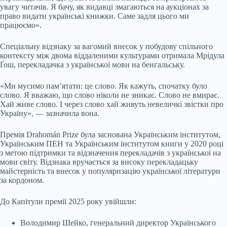
увагу читачів. Я бачу, як видавці змагаються на аукціонах за
право видати українські книжки. Саме задля цього ми
працюємо».
Спеціальну відзнаку за вагомий внесок у побудову спільного
контексту між двома віддаленими культурами отримала Мрідула
Ґош, перекладачка з української мови на бенгальську.
«Ми мусимо пам’ятати: це слово. Як кажуть, спочатку було
слово. Я вважаю, що слово ніколи не зникає. Слово не вмирає.
Хай живе слово. І через слово хай живуть невеличкі звістки про
Україну», — зазначила вона.
Премія Drahomán Prize була заснована Українським інститутом,
Українським ПЕН та Українським інститутом книги у 2020 році
з метою підтримки та відзначення перекладачів з української на
мови світу. Відзнака вручається за високу перекладацьку
майстерність та внесок у популяризацію української літератури
за кордоном.
До Капітули премії 2025 року увійшли:
Володимир Шейко, генеральний директор Українського