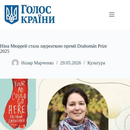
Перейти
до
вмісту
Ніна Мюррей стала лауреаткою премії Drahomán Prize
2025
Назар Марченко
29.05.2026
Культура