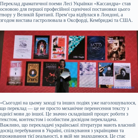
Переклад драматичної поеми Лесі Українки «Кассандра» став
основою для першої професійної сценічної постановки цього
твору у Великій Британії. Прем’єра відбулася в Лондоні, а
згодом вистава гастролювала в Оксфорді, Кембриджі та США.
«Сьогодні на цьому заході та інших подіях уже наголошувалося,
що переклад — це не просто механічне перенесення тексту з
однієї мови до іншої. Це значно складніший процес роботи з
текстом, контекстом і особистим досвідом перекладача.
Важливо, що перекладачі української літератури мають власний
досвід перебування в Україні, спілкування з українцями та
проживання тієї реальності, в якій ми знаходимося. Це стає