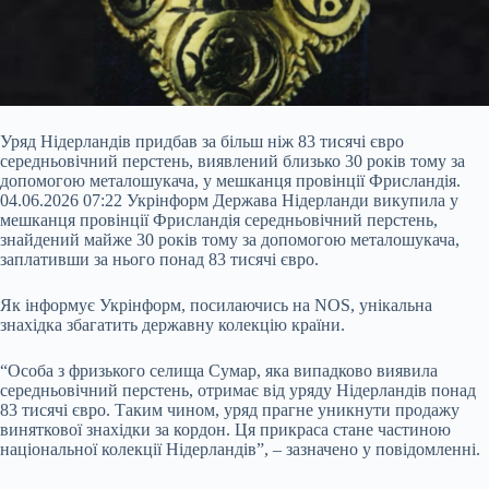
Уряд Нідерландів придбав за більш ніж 83 тисячі євро
середньовічний перстень, виявлений близько 30 років тому за
допомогою металошукача, у мешканця провінції Фрисландія.
04.06.2026 07:22 Укрінформ Держава Нідерланди викупила у
мешканця провінції Фрисландія середньовічний перстень,
знайдений майже 30 років тому за допомогою металошукача,
заплативши за нього понад 83 тисячі євро.
Як інформує Укрінформ, посилаючись на NOS, унікальна
знахідка збагатить державну колекцію країни.
“Особа з
фризького селища Сумар, яка випадково виявила
середньовічний перстень, отримає від уряду Нідерландів понад
83 тисячі євро. Таким чином, уряд прагне уникнути продажу
виняткової знахідки за кордон. Ця прикраса стане частиною
національної колекції Нідерландів”, – зазначено у повідомленні.