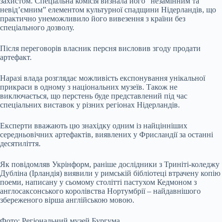
захистом. Спеціальна комісія визнала його “незамінним та
невід’ємним” елементом культурної спадщини Нідерландів, що
практично унеможливило його вивезення з країни без
спеціального дозволу.
Після переговорів власник персня висловив згоду продати
артефакт.
Наразі влада розглядає можливість експонування унікальної
прикраси в одному з національних музеїв. Також не
виключається, що перстень буде представлений під час
спеціальних виставок у різних регіонах Нідерландів.
Експерти вважають цю знахідку одним із найцінніших
середньовічних артефактів, виявлених у Фрисландії за останні
десятиліття.
Як повідомляв Укрінформ, раніше дослідники з Триніті-коледжу
Дубліна (Ірландія) виявили у римській бібліотеці втрачену копію
поеми, написану у сьомому столітті пастухом Кедмоном з
англосаксонського королівства Нортумбрії – найдавнішого
збереженого вірша англійською мовою.
Фото: Регіональний музей Бургума