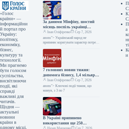
П
С
«Голос
К
країни» —
С
За даними Мінфіну, шостий
інформаційни
П
місяць поспіль українці
й портал про
а
купують євро частіше, ніж
Іван Оліфіренко
Сер 7, 2026
Україну:
к
долари.
anons”> Український народ не
політику,
н
припиняє коригувати характер потреби
економіку,
ті
у готівковій іноземній валюті. У липні
бізнес,
К
2026 року обсяг чистої купівлі євро…
культуру та
и
технології.
Ми прагнемо
7 головних новин тижня:
бути голосом
допомога бізнесу, 1,4 мільярда
суспільства,
євро від ЄС та трудовий стаж
Іван Оліфіренко
Сер 7, 2026
висвітлюючи
– Міністерство фінансів
події, які
anons”> Ключові події тижня, що
минув, з 3 по 7
справді
важливі для
читачів.
Щодня —
актуальні
новини
В Україні припинено
країни в
використання ще 250
одному місці.
російських програм та видів
Назар Марченко
Сер 7, 2026