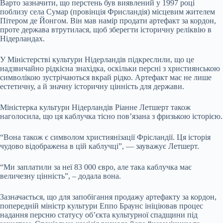
Варто зазначити, що перстень був виявлений у 1997 році
поблизу села Сумар (провінція Фрисландія) місцевим жителем
Пітером де Йонгом. Він мав намір продати артефакт за кордон,
проте держава втрутилася, щоб зберегти історичну реліквію в
Нідерландах.
У Міністерстві культури Нідерландів підкреслили, що це
надзвичайно рідкісна знахідка, оскільки персні з християнською
символікою зустрічаються вкрай рідко. Артефакт має не лише
естетичну, а й значну історичну цінність для держави.
Міністерка культури Нідерландів Ріанне Летшерт також
наголосила, що ця каблучка тісно пов’язана з фризькою історією.
“Вона також є символом християнізації Фрісландії. Ця історія
чудово відображена в цій каблучці”, — зауважує Летшерт.
“Ми заплатили за неї 83 000 євро, але така каблучка має
величезну цінність”, – додала вона.
Зазначається, що для запобігання продажу артефакту за кордон,
попередній міністр культури Еппо Браунс ініціював процес
надання персню статусу об’єкта культурної спадщини під