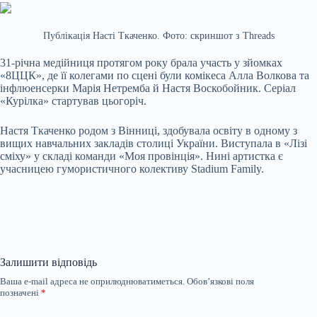
Публікація Насті Ткаченко. Фото: скриншот з Threads
31-річна медійниця протягом року брала участь у зйомках
«8ЦЦК», де її колегами по сцені були комікеса Алла Волкова та
інфлюенсерки Марія Нетремба й Настя Воскобойник. Серіал
«Курілка» стартував цьогоріч.
Настя Ткаченко родом з Вінниці, здобувала освіту в одному з
вищих навчальних закладів столиці України. Виступала в «Лізі
сміху» у складі команди «Моя провінція». Нині артистка є
учасницею гумористичного колективу Stadium Family.
Залишити відповідь
Ваша e-mail адреса не оприлюднюватиметься.
Обов’язкові поля
позначені
*