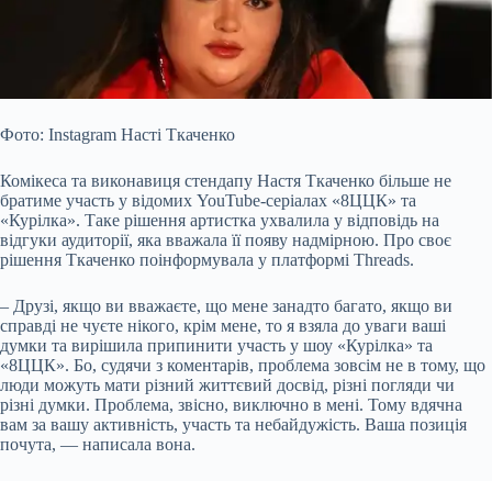
Фото: Instagram Насті Ткаченко
Комікеса та виконавиця стендапу Настя Ткаченко більше не
братиме участь у відомих YouTube-серіалах «8ЦЦК» та
«Курілка». Таке рішення артистка ухвалила у відповідь на
відгуки аудиторії, яка вважала її появу надмірною. Про своє
рішення Ткаченко поінформувала у платформі Threads.
– Друзі, якщо ви вважаєте, що мене занадто багато, якщо ви
справді не чуєте нікого, крім мене,
то я взяла до уваги ваші
думки та вирішила припинити участь у шоу «Курілка» та
«8ЦЦК». Бо, судячи з коментарів, проблема зовсім не в тому, що
люди можуть мати різний життєвий досвід, різні погляди чи
різні думки. Проблема, звісно, виключно в мені. Тому вдячна
вам за вашу активність, участь та небайдужість. Ваша позиція
почута, — написала вона.