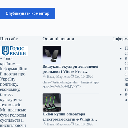
Опублікувати коментар
Про сайт
Останні новини
Інформ
П
С
«Голос
К
країни» —
С
Вишукані окуляри доповненої
інформаційни
П
реальності Viture Pro 2
й портал про
а
демонструються
Назар Марченко
Сер 10, 2026
Україну:
к
class=”ArticleImagestyles__ImageWrapp
політику,
н
er-sc-lvd8v9-0 cWMVnY”>
економіку,
ті
Представлені елегантні окуляри
бізнес,
К
доповненої реальності Viture Pro 2
культуру та
и
технології.
Ми прагнемо
Uklon купив оператора
бути голосом
електросамокатів e-Wings за
суспільства,
97,6 мільйона гривень
Назар Марченко
Сер 10, 2026
висвітлюючи