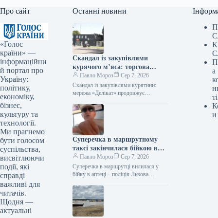
Про сайт
Останні новини
Інформ
П
С
«Голос
К
країни» —
С
Скандал із закупівлями
інформаційни
П
курячого м’яса: торгова
й портал про
а
мережа “Делікат” продовжує
Павло Мороз
Сер 7, 2026
Україну:
к
реалізацію продукції
Скандал із закупівлями курятини:
політику,
н
птахофабрики, яку
мережа «Делікат» продовжує
економіку,
ті
продавати продукцію птахофабрики,
звинувачують у екологічному
бізнес,
К
звинувачуваної в екологічному терорі
тероризмі
культуру та
и
Підпишіться на нас в Google додати…
технології.
Ми прагнемо
Суперечка в маршрутному
бути голосом
таксі закінчилася бійкою в
суспільства,
аптеці, поліцейські Львова
Павло Мороз
Сер 7, 2026
висвітлюючи
проводять розслідування події
події, які
Суперечка в маршрутці вилилася у
бійку в аптеці – поліція Львова
справді
розбирається в ситуації Фото:
важливі для
відеозапис Підпишіться на нас у…
читачів.
Щодня —
актуальні