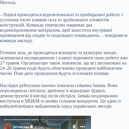
Могила.
– Наразі проводяться відновлювальні та прибиральні роботи з
усунення тисяч уламків скла та зруйнованих елементів
конструкцій. Команда тимчасово накриває дах
водонепроникним матеріалом, щоб захистити внутрішні
приміщення від опадів та подальших пошкоджень, – повідомила
команда закладу.
Головна зала, де проводяться концерти та культурні заходи,
залишилася неушкодженою і планує відновити свою роботу вже
27 травня. Організатори також зазначили, що всі заплановані на
24–26 травня події будуть обов’язково проведені найближчим
часом. Нові дати проведення будуть оголошені пізніше.
Наслідки руйнувань наочно показала співачка Jamala. Вона
оприлюднила світлину, зроблену в коридорах будівлі,
демонструючи її вигляд після обстрілу. Jamala неодноразово
виступала в МЦКМ зі своїми сольним концертом. Це один із
найулюбленіших майданчиків серед українських митців.