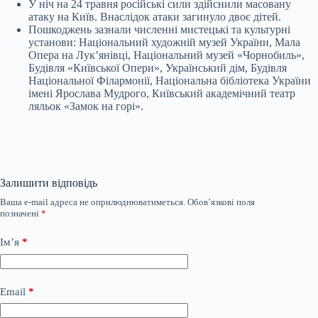
У ніч на 24 травня російські сили здійснили масовану
атаку на Київ. Внаслідок атаки загинуло двоє дітей.
Пошкоджень зазнали численні мистецькі та культурні
установи: Національний художній музей України, Мала
Опера на Лук’янівці, Національний музей «Чорнобиль»,
Будівля «Київської Опери», Український дім, Будівля
Національної Філармонії, Національна бібліотека України
імені Ярослава Мудрого, Київський академічний театр
ляльок «Замок на горі».
Залишити відповідь
Ваша e-mail адреса не оприлюднюватиметься.
Обов’язкові поля
позначені
*
Ім’я
*
Email
*