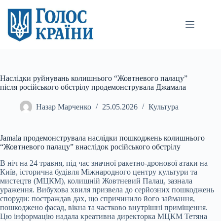
Перейти
до
вмісту
Наслідки руйнувань колишнього “Жовтневого палацу”
після російського обстрілу продемонструвала Джамала
Назар Марченко
25.05.2026
Культура
Jamala продемонструвала наслідки пошкоджень колишнього
“Жовтневого палацу” внаслідок російського обстрілу
В ніч на 24 травня, під час значної ракетно-дронової атаки на
Київ, історична будівля Міжнародного центру культури та
мистецтв (МЦКМ), колишній Жовтневий Палац, зазнала
ураження. Вибухова хвиля призвела до серйозних пошкоджень
споруди: постраждав дах, що спричинило його займання,
пошкоджено фасад, вікна та частково внутрішні приміщення.
Цю інформацію надала креативна директорка МЦКМ Тетяна