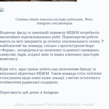
Співачка Jamala показала наслідки руйнувань. Фото:
instagram.com/jamalajaaa
Водночас фасад та зовнішній периметр МЦКМ потребують
масштабних відновлювальних робіт. Першочергові роботи
мають на меті завершити до початку опалювального сезону. У
найближчий час команда, спільно з архітектурним бюро
«Форма», зосередиться на оновленні та ремонті гримерних,
санвузлів, барів, вхідної зони та інших ключових просторів
комплексу.
Крім того, зараз триває робота над оновленням бренду та
візуальної айдентики МЦКМ. Також команда готує публічне
голосування щодо нової назви локації, з метою остаточного
позбавлення радянської спадщини.
Переглянути цей допис в Instagram
Допис, поширений Tania Mogyla (@tania_mogyla)