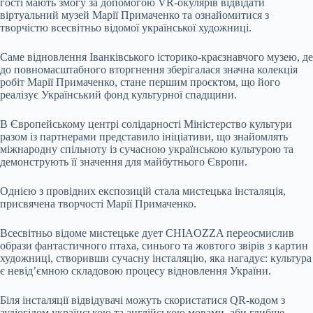
гості мають змогу за допомогою VR-окулярів відвідати
віртуальний музей Марії Примаченко та ознайомитися з
творчістю всесвітньо відомої української художниці.
Саме відновлення Іванківського історико-краєзнавчого музею, де
до повномасштабного вторгнення зберігалася значна колекція
робіт Марії Примаченко, стане першим проєктом, що його
реалізує Український фонд культурної спадщини.
В Європейському центрі солідарності Міністерство культури
разом із партнерами представило ініціативи, що знайомлять
міжнародну спільноту із сучасною українською культурою та
демонструють її значення для майбутнього Європи.
Однією з провідних експозицій стала мистецька інсталяція,
присвячена творчості Марії Примаченко.
Всесвітньо відоме мистецьке дует CHIAOZZA переосмислив
образи фантастичного птаха, синього та жовтого звірів з картин
художниці, створивши сучасну інсталяцію, яка нагадує: культура
є невід’ємною складовою процесу відновлення України.
Біля інсталяції відвідувачі можуть скористатися QR-кодом з
аудіогідом українською та англійською мовами, аби глибше