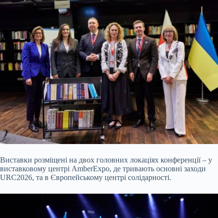
Виставки розміщені на двох головних локаціях конференції – у
виставковому центрі AmberExpo, де тривають основні заходи
URC2026, та в Європейському центрі солідарності.