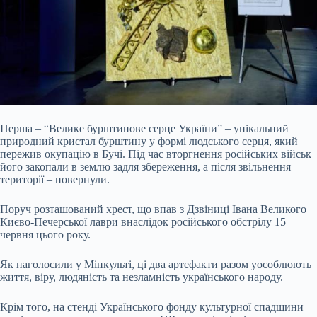
Перша – “Велике бурштинове серце України” – унікальний
природний кристал бурштину у формі людського серця, який
пережив окупацію в Бучі. Під час вторгнення російських військ
його закопали в землю задля збереження, а після звільнення
території – повернули.
Поруч розташований хрест, що впав з Дзвіниці Івана Великого
Києво-Печерської лаври внаслідок російського обстрілу 15
червня цього року.
Як наголосили у Мінкульті, ці два артефакти разом уособлюють
життя, віру, людяність та незламність українського народу.
Крім того, на стенді Українського фонду культурної спадщини