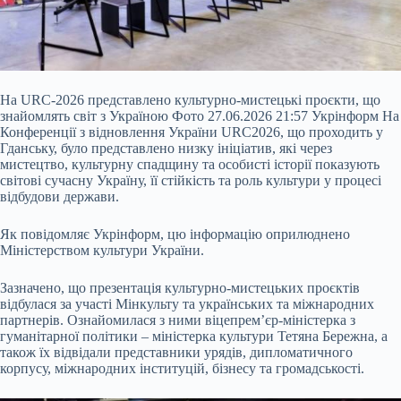
На URC-2026 представлено культурно-мистецькі проєкти, що
знайомлять світ з Україною Фото 27.06.2026 21:57 Укрінформ На
Конференції з відновлення України URC2026, що проходить у
Гданську, було представлено низку ініціатив, які через
мистецтво, культурну спадщину та особисті історії показують
світові сучасну Україну, її стійкість та роль культури у процесі
відбудови держави.
Як повідомляє Укрінформ, цю інформацію оприлюднено
Міністерством культури України.
Зазначено, що презентація
культурно-мистецьких проєктів
відбулася за участі Мінкульту та українських та міжнародних
партнерів. Ознайомилася з ними віцепрем’єр-міністерка з
гуманітарної політики – міністерка культури Тетяна Бережна, а
також їх відвідали представники урядів, дипломатичного
корпусу, міжнародних інституцій, бізнесу та громадськості.