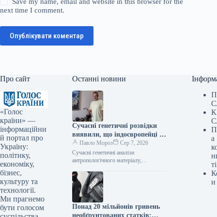
Save my name, email and website in this browser for the
next time I comment.
Опублікувати коментар
Про сайт
Останні новини
Інформ
П
С
«Голос
К
країни» —
С
Сучасні генетичні розвідки
інформаційни
П
виявили, що індоєвропейці є
й портал про
а
пращурами українців –
Павло Мороз
Сер 7, 2026
Україну:
к
фахівець
Сучасні генетичні аналізи
політику,
н
антропологічного матеріалу,
економіку,
ті
витягнутого з розкопок давнього
бізнес,
К
поселення «Дикий Сад» у Миколаєві,
культуру та
и
підтвердили, що пращурами українців
технології.
були індоєвропейці.…
Ми прагнемо
Понад 20 мільйонів гривень
бути голосом
необґрунтованих статків:
суспільства,