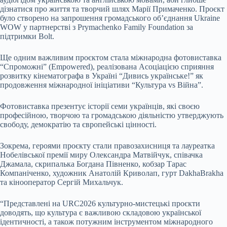
дізнатися про життя та творчий шлях Марії Примаченко. Проєкт
було створено на запрошення громадського об’єднання Ukraine
WOW у партнерстві з Prymachenko Family Foundation за
підтримки Bolt.
Ще одним важливим проєктом стала міжнародна фотовиставка
“Спроможні” (Empowered), реалізована Асоціацією сприяння
розвитку кінематографа в Україні “Дивись українське!” як
продовження міжнародної ініціативи “Культура vs Війна”.
Фотовиставка презентує історії семи українців, які своєю
професійною, творчою та громадською діяльністю утверджують
свободу, демократію та європейські цінності.
Зокрема, героями проєкту стали правозахисниця та лауреатка
Нобелівської премії миру Олександра Матвійчук, співачка
Джамала, скрипалька Богдана Півненко, кобзар Тарас
Компаніченко, художник Анатолій Криволап, гурт DakhaBrakha
та кінооператор Сергій Михальчук.
“Представлені на URC2026 культурно-мистецькі проєкти
доводять, що культура є важливою складовою української
ідентичності, а також потужним інструментом міжнародного