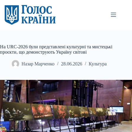
Перейти
до
вмісту
На URC-2026 були представлені культурні та мистецькі
проєкти, що демонструють Україну світові
Назар Марченко
28.06.2026
Культура