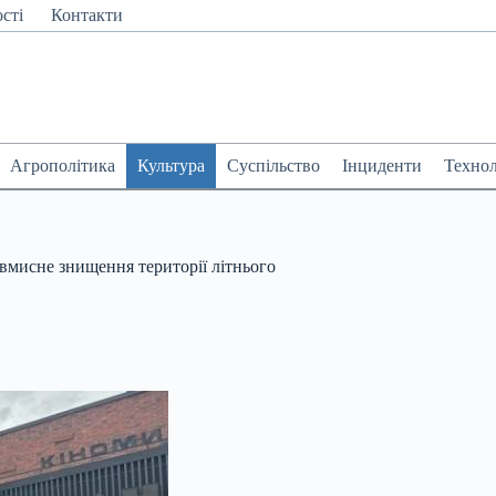
сті
Контакти
Агрополітика
Культура
Суспільство
Інциденти
Технол
мисне знищення території літнього