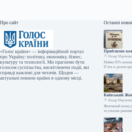
Про сайт
Останні нови
«Голос країни» — інформаційний портал
Приблизно кож
про Україну: політику, економіку, бізнес,
Назар Марченк
культуру та технології. Ми прагнемо бути
Майже 85% компані
голосом суспільства, висвітлюючи події, які
П’ять із десяти п
справді важливі для читачів. Щодня —
актуальні новини країни в одному місці.
Київський Жов
Назар Марченк
Жовтневий палац у
та ухвалив рішенн