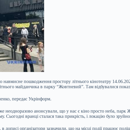
 навмисне пошкодження простору літнього кінотеатру 14.06.20
нього майданчика в парку “Жовтневий”. Там відбувалися покази
ченко, передає Укрінформ.
вже неодноразово
анонсували, що у нас є кіно просто неба, парк Ж
у. Сьогодні вранці сталася така прикрість, і локацію було зруйн
в дописі організатори зазначили, що на місці події працює поліц