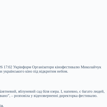
26 17:02 Укрінформ Організатори кінофестивалю Миколайчук
 українського кіно під відкритим небом.
овтневий, яблуневий сад біля озера. І, напевно, є багато людей,
овано”, – розповіла у відеозверненні директорка фестивалю.
ія.