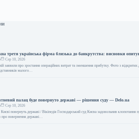
ни
на третя українська фірма близька до банкрутства: висновки опит
о
Сер 10, 2026
й заявили про зростання операційних витрат та зменшення прибутку. Фото з відкритих 
редставників малого…
тневий палац буде повернуто державі — рішення суду — Delo.ua
о
Сер 10, 2026
 Києві повернуть державі / Вікіпедія Господарський суд Києва задовольнив клопотання 
я про повернення державі…