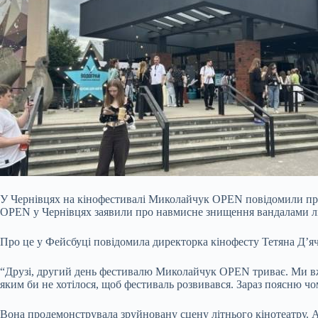
У Чернівцях на кінофестивалі Миколайчук OPEN повідомили про
OPEN у Чернівцях заявили про навмисне знищення вандалами літ
Про це у Фейсбуці повідомила директорка кінофесту Тетяна Д’я
“Друзі, другий день фестивалю Миколайчук OPEN триває. Ми 
яким би не хотілося, щоб фестиваль розвивався. Зараз поясню чом
Вона продемонструвала зруйновану сцену літнього кінотеатру. А 