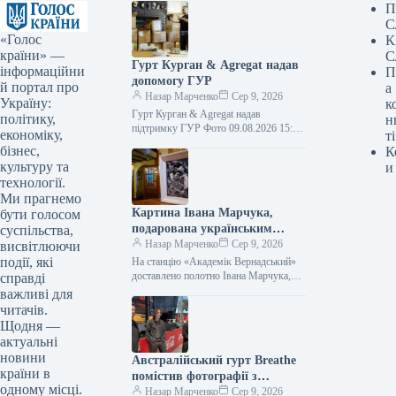
П
С
«Голос
К
країни» —
С
Гурт Курган & Agregat надав
інформаційни
П
допомогу ГУР
й портал про
а
Назар Марченко
Сер 9, 2026
Україну:
к
Гурт Курган & Agregat надав
політику,
н
підтримку ГУР Фото 09.08.2026 15:11
економіку,
ті
Укрінформ Воїни спеціального
бізнес,
К
підрозділу ГУР МО «Артан»
культуру та
и
отримали чергову допомогу…
технології.
Ми прагнемо
Картина Івана Марчука,
бути голосом
подарована українським
суспільства,
полярникам, прибула на
Назар Марченко
Сер 9, 2026
висвітлюючи
станцію «Академік
події, які
На станцію «Академік Вернадський»
Вернадський».
доставлено полотно Івана Марчука,
справді
котре він презентував українським
важливі для
полярникам Фото 09.08.2026 15:27
читачів.
Укрінформ На антарктичну станцію…
Щодня —
актуальні
новини
Австралійський гурт Breathe
країни в
помістив фотографії з
одному місці.
київського концерту на
Назар Марченко
Сер 9, 2026