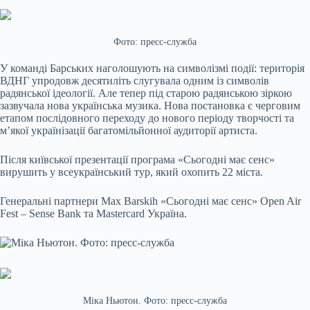
Фото: пресс-служба
У команді Барських наголошують на символізмі події: територія
ВДНГ упродовж десятиліть слугувала одним із символів
радянської ідеології. Але тепер під старою радянською зіркою
зазвучала нова українська музика. Нова постановка є черговим
етапом послідовного переходу до нового періоду творчості та
м’якої українізації багатомільйонної аудиторії артиста.
Після київської презентації програма «Сьогодні має сенс»
вирушить у всеукраїнський тур, який охопить 22 міста.
Генеральні партнери Max Barskih «Сьогодні має сенс» Open Air
Fest – Sense Bank та Mastercard Україна.
Міка Ньютон. Фото: пресс-служба