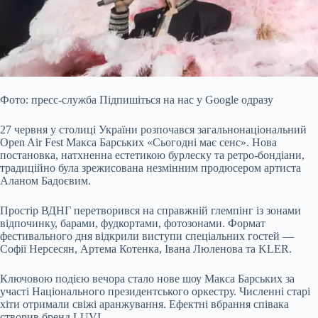
Фото: пресс-служба Підпишіться на нас у Google одразу
27 червня у столиці України розпочався загальнонаціональний
Open Air Fest Макса Барських «Сьогодні має сенс». Нова
постановка, натхненна естетикою бурлеску та ретро-бондіани,
традиційно була зрежисована незмінним продюсером артиста
Аланом Бадоєвим.
Простір ВДНГ перетворився на справжній глемпінг із зонами
відпочинку, барами, фудкортами, фотозонами. Формат
фестивального дня відкрили виступи спеціальних гостей —
Софії Нерсесян, Артема Котенка, Івана Люленова та KLER.
Ключовою подією вечора стало нове шоу Макса Барських за
участі Національного президентського оркестру. Численні старі
хіти отримали свіжі аранжування. Ефектні вбрання співака
створив бренд LUVI.