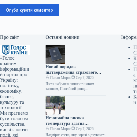
Опублікувати коментар
Про сайт
Останні новини
Інформ
П
С
«Голос
К
країни» —
С
Новий порядок
інформаційни
П
підтвердження страхового
й портал про
а
стажу пояснено депутатом
Павло Мороз
Сер 7, 2026
Україну:
к
Після набрання чинності новим
політику,
н
законом, Пенсійний фонд
економіку,
ті
зобов’язаний самостійно здійснювати
бізнес,
К
пошук підтверджень страхового стажу
культуру та
и
в державних реєстрах та надавати
технології.
сприяння…
Ми прагнемо
Незвичайна висока
бути голосом
температура здатна
суспільства,
викликати серцевий напад чи
Павло Мороз
Сер 7, 2026
висвітлюючи
мозковий удар – лікарі
події, які
Надмірна спека, яку наразі відчувають