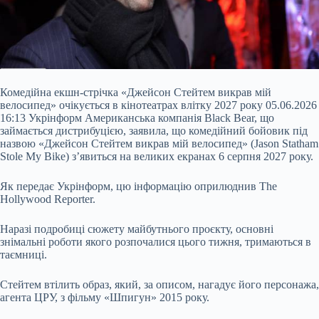
Комедійна екшн-стрічка «Джейсон Стейтем викрав мій
велосипед» очікується в кінотеатрах влітку 2027 року 05.06.2026
16:13 Укрінформ Американська компанія Black Bear, що
займається дистрибуцією, заявила, що комедійний бойовик під
назвою «Джейсон Стейтем викрав мій велосипед» (Jason Statham
Stole My Bike) з’явиться на великих екранах 6 серпня 2027 року.
Як передає Укрінформ, цю інформацію оприлюднив The
Hollywood Reporter.
Наразі подробиці сюжету майбутнього проєкту, основні
знімальні роботи якого
розпочалися цього тижня, тримаються в
таємниці.
Стейтем втілить образ, який, за описом, нагадує його персонажа,
агента ЦРУ, з фільму «Шпигун» 2015 року.