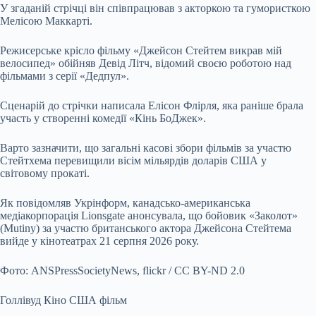
У згаданій стрічці він співпрацював з акторкою та гумористкою
Мелісою Маккарті.
Режисерське крісло фільму «Джейсон Стейтем викрав мій
велосипед» обійняв Девід Літч, відомий своєю роботою над
фільмами з серії «Дедпул».
Сценарій до стрічки написала Елісон Флірля, яка раніше брала
участь у створенні комедії «Кінь БоДжек».
Варто зазначити, що загальні касові збори фільмів за участю
Стейтхема перевищили вісім мільярдів доларів США у
світовому прокаті.
Як повідомляв Укрінформ, канадсько-американська
медіакорпорація Lionsgate анонсувала, що бойовик «Заколот»
(Mutiny) за участю британського актора Джейсона Стейтема
вийде у кінотеатрах 21 серпня 2026 року.
Фото: ANSPressSocietyNews, flickr / CC BY-ND 2.0
Голлівуд Кіно США фільм