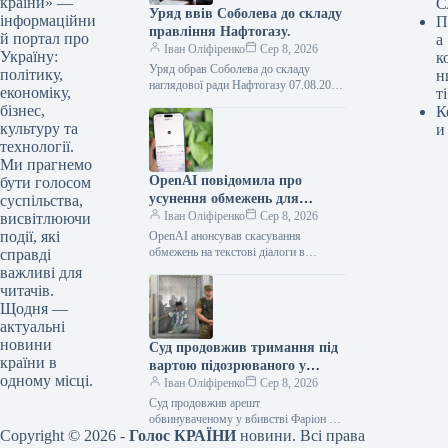
країни» —
С
Уряд ввів Соболева до складу
інформаційни
П
правління Нафтогазу.
й портал про
а
Іван Оліфіренко
Сер 8, 2026
Україну:
к
Уряд обрав Соболева до складу
політику,
н
наглядової ради Нафтогазу 07.08.2026
економіку,
ті
16:53 Укрінформ Кабмін призначив
бізнес,
К
заступника голови Офісу Президента
культуру та
и
Олексія Соболева представником…
технології.
Ми прагнемо
OpenAI повідомила про
бути голосом
усунення обмежень для
суспільства,
текстових розмов у ChatGPT
Іван Оліфіренко
Сер 8, 2026
висвітлюючи
на безкоштовних планах
події, які
OpenAI анонсував скасування
обмежень на текстові діалоги в
справді
ChatGPT для безкоштовних планів
важливі для
07.08.2026 16:59 Укрінформ
читачів.
Американська компанія OpenAI
Щодня —
заявила, що…
актуальні
новини
Суд продовжив тримання під
країни в
вартою підозрюваного у
одному місці.
вбивстві Фаріон на два
Іван Оліфіренко
Сер 8, 2026
місяці.
Суд продовжив арешт
обвинуваченому у вбивстві Фаріон на
Copyright © 2026 -
Голос КРАЇНИ
новини. Всі права
60 діб 07.08.2026 17:19 Укрінформ