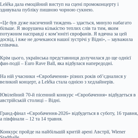
Leléka дала емоційний виступ на сцені промоконцерту і
здивувала публіку пишною чорною сукнею.
«Це був дуже насичений тиждень – здається, минуло набагато
більше. Я зворушена кількістю теплих слів та тим, яким
потужним насправді є комʼюніті єврофанів. Я вдячна за цей
досвід, і вже не дочекаюся нашої зустрічі у Відні», – зауважила
співачка.
Крім цього, українська представниця долучилася до ще однієї
фан-події – Euro Rave Ball, яка відбулася напередодні.
На ній учасники «Євробачення» різних років об’єдналися у
великий концерт, а Leléka стала однією з хедлайнерів.
Ювілейний 70-й пісенний конкурс «Євробачення» відбудеться в
австрійській столиці – Відні.
Гранд-фінал «Євробачення-2026» відбудеться в суботу, 16 травня,
а півфінали – 12 та 14 травня.
Конкурс пройде на найбільшій критій арені Австрії, Wiener
Stadthalle.