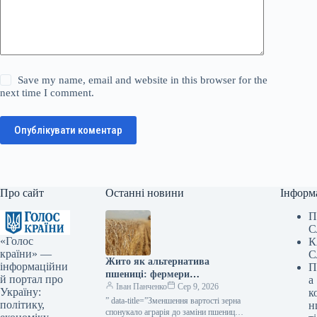
Save my name, email and website in this browser for the
next time I comment.
Опублікувати коментар
Про сайт
Останні новини
Інформ
П
С
«Голос
К
країни» —
С
Жито як альтернатива
інформаційни
П
пшениці: фермери
й портал про
а
розглядають зміну культур —
Іван Панченко
Сер 9, 2026
Україну:
к
КУРКУЛЬ
” data-title=”Зменшення вартості зерна
політику,
н
спонукало аграрія до заміни пшениці