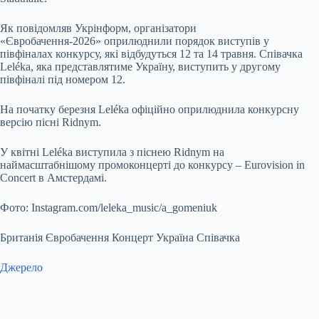
Як повідомляв Укрінформ, організатори
«Євробачення-2026» оприлюднили порядок виступів у
півфіналах конкурсу, які відбудуться 12 та 14 травня. Співачка
Leléka, яка представлятиме Україну, виступить у другому
півфіналі під номером 12.
На початку березня Leléka офіційно оприлюднила конкурсну
версію пісні Ridnym.
У квітні Leléka виступила з піснею Ridnym на
наймасштабнішому промоконцерті до конкурсу – Eurovision in
Concert в Амстердамі.
Фото: Іnstagram.com/leleka_music/a_gomeniuk
Британія Євробачення Концерт Україна Співачка
Джерело