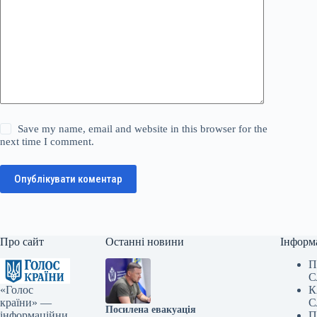
Save my name, email and website in this browser for the
next time I comment.
Опублікувати коментар
Про сайт
Останні новини
Інформ
П
С
«Голос
К
країни» —
С
Посилена евакуація
інформаційни
П