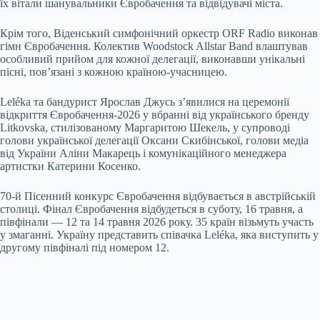
їх вітали шанувальники Євробачення та відвідувачі міста.
Крім того, Віденський симфонічний оркестр ORF Radio виконав
гімн Євробачення. Колектив Woodstock Allstar Band влаштував
особливий прийом для кожної делегації, виконавши унікальні
пісні, пов’язані з кожною країною-учасницею.
Leléka та бандурист Ярослав Джусь з’явилися на церемонії
відкриття Євробачення-2026 у вбранні від українського бренду
Litkovska, стилізованому Маргаритою Шекель, у супроводі
голови української делегації Оксани Скибінської, голови медіа
від України Аліни Макарець і комунікаційного менеджера
артистки Катерини Косенко.
70-й Пісенний конкурс Євробачення відбувається в австрійській
столиці. Фінал Євробачення відбудеться в суботу, 16 травня, а
півфінали — 12 та 14 травня 2026 року. 35 країн візьмуть участь
у змаганні. Україну представить співачка Leléka, яка виступить у
другому півфіналі під номером 12.