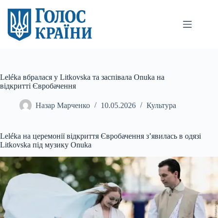
Перейти
до
вмісту
Leléka вбралася у Litkovska та заспівала Onuka на
відкритті Євробачення
Назар Марченко
10.05.2026
Культура
Leléka на церемонії відкриття Євробачення з’явилась в одязі
Litkovska під музику
Onuka