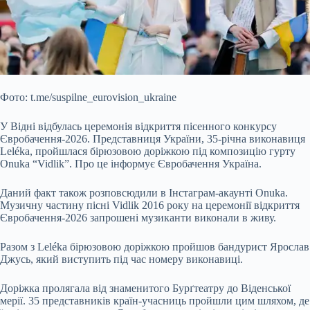
Фото: t.me/suspilne_eurovision_ukraine
У Відні відбулась церемонія відкриття пісенного конкурсу
Євробачення-2026. Представниця України, 35-річна виконавиця
Leléka, пройшлася бірюзовою доріжкою під композицію гурту
Onuka “Vidlik”. Про це інформує Євробачення Україна.
Даний факт також розповсюдили в Інстаграм-акаунті Onuka.
Музичну частину пісні Vidlik 2016 року на церемонії відкриття
Євробачення-2026 запрошені музиканти виконали в живу.
Разом з Leléka бірюзовою доріжкою пройшов бандурист Ярослав
Джусь, який виступить під час номеру виконавиці.
Доріжка пролягала від знаменитого Бурґтеатру до Віденської
мерії. 35 представників країн-учасниць пройшли цим шляхом, де