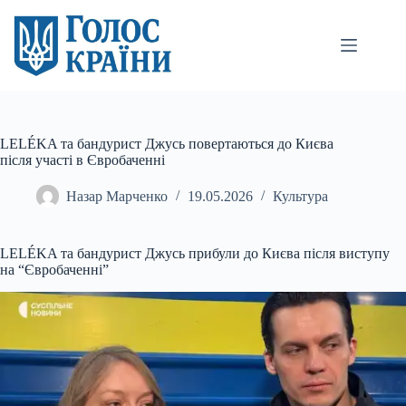
Перейти
до
вмісту
LELÉKA та бандурист Джусь повертаються до Києва
після участі в Євробаченні
Назар Марченко
19.05.2026
Культура
LELÉKA та бандурист Джусь прибули до Києва після виступу
на “Євробаченні”