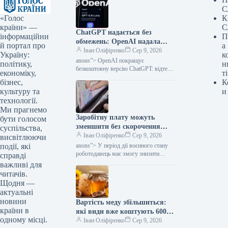
С
«Голос
К
країни» —
С
ChatGPT надається без
інформаційни
П
обмежень: OpenAI надала
й портал про
а
безкоштовним користувачам
Іван Оліфіренко
Сер 9, 2026
Україну:
к
доступ до GPT-5.6 Luna — за
anons”> OpenAI покращує
політику,
н
повідомленням Мінфіну.
безкоштовну версію ChatGPT: відтепер
економіку,
ті
користувачі зможуть вести
бізнес,
К
необмежену кількість текстових
культуру та
и
діалогів, а стандартною моделлю буде
технології.
GPT-5.6 Luna.…
Ми прагнемо
Заробітну плату можуть
бути голосом
зменшити без скорочення
суспільства,
тривалості робочого дня: що
Іван Оліфіренко
Сер 9, 2026
висвітлюючи
дозволено під час дії воєнного
події, які
anons”> У період дії воєнного стану
стану — Міністерство
роботодавець має змогу знизити
справді
працівнику його посадовий оклад,
фінансів
важливі для
навіть якщо робочий день триває
читачів.
стільки…
Щодня —
актуальні
новини
Вартість меду збільшиться:
країни в
які види вже коштують 600
одному місці.
гривень за літр —
Іван Оліфіренко
Сер 9, 2026