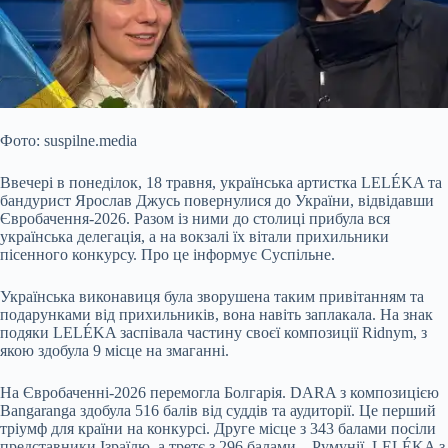
Фото: suspilne.media
Ввечері в понеділок, 18 травня, українська артистка LELÉKA та
бандурист Ярослав Джусь повернулися до України, відвідавши
Євробачення-2026. Разом із ними до столиці прибула вся
українська делегація, а на вокзалі їх вітали прихильники
пісенного конкурсу. Про це інформує Суспільне.
Українська виконавиця була зворушена таким привітанням та
подарунками від прихильників, вона навіть заплакала. На знак
подяки LELÉKA заспівала частину своєї композиції Ridnym, з
якою здобула 9 місце на змаганні.
На Євробаченні-2026 перемогла Болгарія. DARA з композицією
Bangaranga здобула 516 балів від суддів та аудиторії. Це перший
тріумф для країни на конкурсі. Друге місце з 343 балами посіли
представники Ізраїлю, а третє з 296 балами – Румунії. LELÉKA з