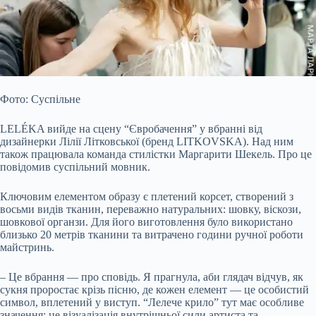
Фото: Суспільне
LELÉKA вийде на сцену “Євробачення” у вбранні від
дизайнерки Лілії Літковської (бренд LITKOVSKA). Над ним
також працювала команда стилістки Маргарити Шекель. Про це
повідомив суспільний мовник.
Ключовим елементом образу є плетений корсет, створений з
восьми видів тканин, переважно натуральних: шовку, віскози,
шовкової органзи. Для його виготовлення було використано
близько 20 метрів тканини та витрачено
години ручної роботи
майстринь.
– Це вбрання — про сповідь. Я прагнула, аби глядач відчув, як
сукня проростає крізь пісню, де кожен елемент — це особистий
символ, вплетений у виступ. “Лелече крило” тут має особливе
значення: це візуалізація внутрішньої сили артиста та