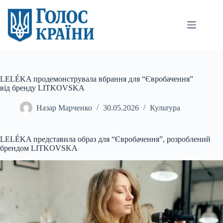
Перейти
до
вмісту
LELÉKA продемонструвала вбрання для “Євробачення”
від бренду LITKOVSKA
Назар Марченко
30.05.2026
Культура
LELÉKA представила образ для “Євробачення”, розроблений
брендом LITKOVSKA