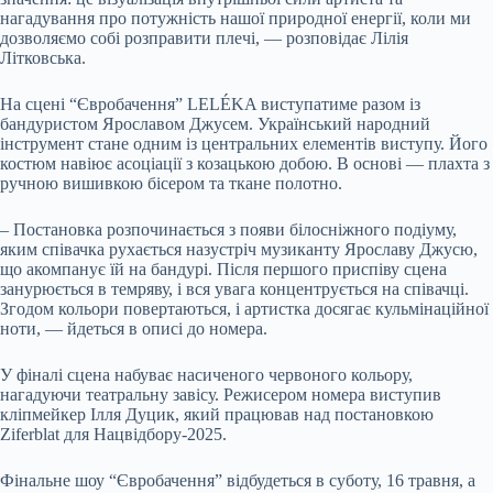
нагадування про потужність нашої природної енергії, коли ми
дозволяємо собі розправити плечі, — розповідає Лілія
Літковська.
На сцені “Євробачення” LELÉKA виступатиме разом із
бандуристом Ярославом Джусем. Український народний
інструмент стане одним із центральних елементів виступу. Його
костюм навіює асоціації з козацькою добою. В основі — плахта з
ручною вишивкою бісером та ткане полотно.
– Постановка розпочинається з появи білосніжного подіуму,
яким співачка рухається назустріч музиканту Ярославу Джусю,
що акомпанує їй на бандурі. Після першого приспіву сцена
занурюється в темряву, і вся увага концентрується на співачці.
Згодом кольори повертаються, і артистка досягає кульмінаційної
ноти, — йдеться в описі до номера.
У фіналі сцена набуває насиченого червоного кольору,
нагадуючи театральну завісу. Режисером номера виступив
кліпмейкер Ілля Дуцик, який працював над постановкою
Ziferblat для Нацвідбору-2025.
Фінальне шоу “Євробачення” відбудеться в суботу, 16 травня, а