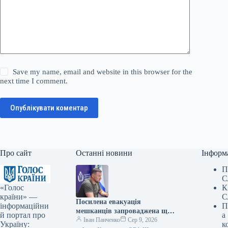
Save my name, email and website in this browser for the
next time I comment.
Опублікувати коментар
Про сайт
Останні новини
Інформ
П
С
«Голос
К
країни» —
С
Посилена евакуація
інформаційни
П
мешканців запроваджена ще
й портал про
а
в двох населених пунктах
Іван Панченко
Сер 9, 2026
Україну:
к