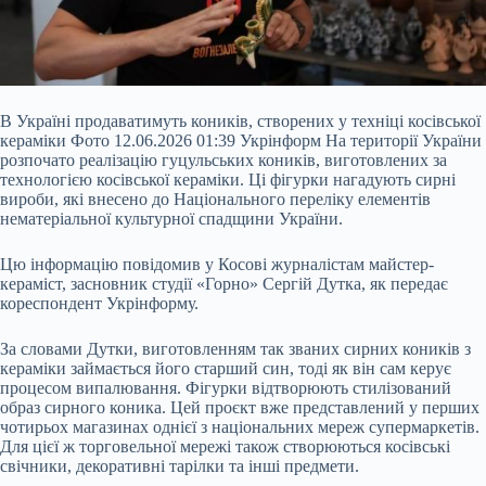
В Україні продаватимуть коників, створених у техніці косівської
кераміки Фото 12.06.2026 01:39 Укрінформ На території України
розпочато реалізацію гуцульських коників, виготовлених за
технологією косівської кераміки. Ці фігурки нагадують сирні
вироби, які внесено до Національного переліку елементів
нематеріальної культурної спадщини України.
Цю інформацію повідомив у Косові журналістам майстер-
кераміст, засновник студії «Горно» Сергій Дутка, як передає
кореспондент Укрінформу.
За
словами Дутки, виготовленням так званих сирних коників з
кераміки займається його старший син, тоді як він сам керує
процесом випалювання. Фігурки відтворюють стилізований
образ сирного коника. Цей проєкт вже представлений у перших
чотирьох магазинах однієї з національних мереж супермаркетів.
Для цієї ж торговельної мережі також створюються косівські
свічники, декоративні тарілки та інші предмети.